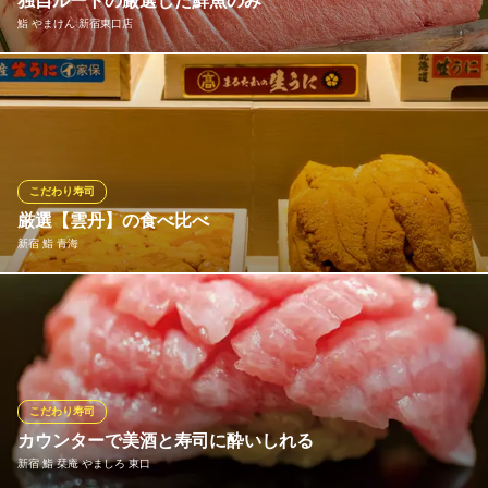
独自ルートの厳選した鮮魚のみ
【扉付き完全個室居酒屋】 焼き鳥 寿司食べ放題 歌舞伎商店
鮨 やまけん 新宿東口店
新宿 扉付き完全個室
西武新宿線西武新宿駅 徒歩3分
東京都新宿区歌舞伎町1-17-6 第3NKビル5F
《極上の味わい天然本マグロ》 マグロは鮪専門店より厳選したも
のを仕入れ。生マグロにこだわり、その時期に旨味の乗った最上
のものをお出しいたします。マグロ以外のネタも独自ルートで取
り寄せた季節の旬魚をお愉しみいただきます。
こだわり寿司
鮨 やまけん 新宿東口店
厳選【雲丹】の食べ比べ
厳選食材使用の寿司割烹
新宿 鮨 青海
西武新宿線西武新宿駅 徒歩3分
東京都新宿区歌舞伎町1-18-9 WaMall歌舞伎町6F
【北海道】函館 ムラサキウニ・利尻 バフンウニ・北斗市 バフン
ウニ・利尻 塩水 バフンウニ・ 茅部郡 ムラサキウニ 【宮城】石巻
市 ムラサキウニ 【青森】 陸奥市 塩水ムラサキウニ など、全国各
地の極上雲丹を常に数種類取り揃えてございますので、是非とも
食べ比べをしてみてください
こだわり寿司
カウンターで美酒と寿司に酔いしれる
新宿 鮨 青海
新宿 鮨 栞庵 やましろ 東口
新宿 鮨