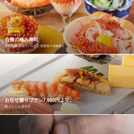
名店で研鑽を積んだ職人が織り成す握りと、丁寧に作られた一品
料理をお楽しみください。素材の一つ一つに工夫を凝らし、厳選
した目利きでの仕入れも怠らない。基本に忠実に、そしてご来店
いただいたお客さまの喜ぶ顔を思い浮かべながら、日々、美味し
いものを追及しております。
創作寿司
自慢の極み寿司
新宿 鮨 つむぎ
寿司 牡蠣 新宿スシエビス 西新宿小滝橋通り
新宿西口 江戸前寿司
都営新宿線新宿駅 徒歩2分
東京都新宿区西新宿1-16-4 3F
『エビカニ合戦』スシエビスを代表する、極み寿司とあて巻きの
融合！カニの甲羅に赤エビの身とズワイガニのほぐし身、黄身と
いくらで字面だけでも気分が上がる内容。これが、かに味噌と柚
子を入れ込んだ細巻きの上にのせてディップの様にして食べる幸
せ。全ての味わいのバランスが悶絶級で絶対食べたいお寿司で
江戸前寿司
す。
お任せ握りプラン7,980円より。
鮨 ふくじゅ 新宿店
寿司 牡蠣 新宿スシエビス 西新宿小滝橋通り
新宿 寿司居酒屋
ご宴席をはじめ、接待・会食・お祝いの席にも相応しい当店のお
都営大江戸線新宿西口駅 徒歩3分
東京都新宿区西新宿7-10-10 1F
まかせコース。季節の極上の旬食材を使い、熟練の鮨職人が握る