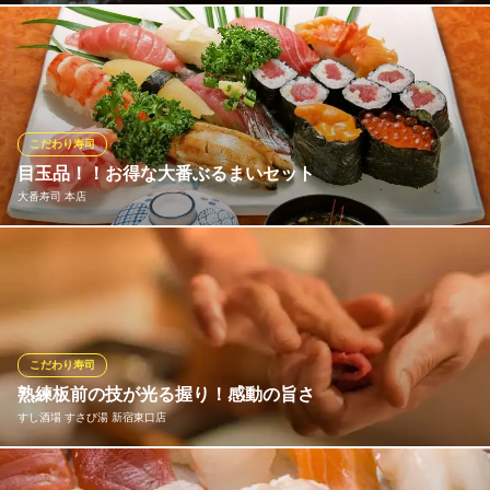
都営大江戸線新宿西口駅D5番出口 徒歩2分
東京都新宿区西新宿7-9-13 石川ビル4F
自慢の寿司のネタは、大将が自ら毎朝市場へ足を運び仕入れるこ
だわりの旬魚を使用。定番から季節のものまで、長年の経験で培
ってきた目利きで選び抜かれた鮮魚はどれも美味。妥協を許さ
ず、本当に良いと思ったもののみを買い付け、自信を持って皆様
へご提供いたします。
こだわり寿司
目玉品！！お得な大番ぶるまいセット
新宿 鮨 栞庵 やましろ 東口
大番寿司 本店
銀座の名店プロデュース
西武新宿線西武新宿駅 徒歩4分
東京都新宿区歌舞伎町1-19-3 歌舞伎町商店街振興組合ビル5F
初来店のお客様におすすめ大番ぶるまいセット！にぎり10貫、鉄
火巻1本、茶碗蒸し、お碗、お好きなドリンクを1杯（中生ビー
ル、サワー類、ソフトドリンクをサービス）税込み４950円♪（ビ
ールをお付けした場合の総額は7000円相当）
こだわり寿司
大番寿司 本店
熟練板前の技が光る握り！感動の旨さ
新宿本格寿司 河岸直送
すし酒場 すさび湯 新宿東口店
地下鉄丸ノ内線新宿駅B10番出口 徒歩5分
東京都新宿区歌舞伎町1-3-11
すさび湯の寿司職人は、長年の経験で培われた確かな技術で、新