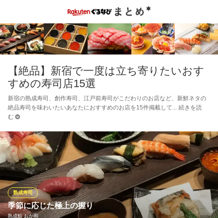
【絶品】新宿で一度は立ち寄りたいおす
すめの寿司店15選
新宿の熟成寿司、創作寿司、江戸前寿司がこだわりのお店など、新鮮ネタの
絶品寿司を味わいたいあなたにおすすめのお店を15件掲載して
続きを読
む
熟成寿司
季節に応じた極上の握り
熟成鮨 おが和