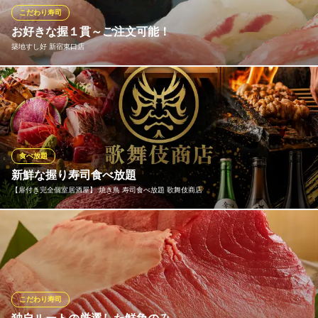
鮮度抜群の寿司専門店
こだわり寿司
都営大江戸線都庁前駅 徒歩5分
お好きな握１貫～ご注文可能！
東京都新宿区西新宿6-5-1 新宿アイランドタワーB1
築地すし好 新宿東口店
毎日東京中央卸売市場へと足を運び、目利きが仕入れた旬の厳選
食材で作るこだわりにぎりは、1貫99円～605円（税込）の明朗会
計でご提供しております。 本格江戸前寿司をお手頃価格で肩肘張
らずお愉しみください。
食べ放題
築地すし好 新宿東口店
新鮮な握り寿司食べ放題
匠の技が光る寿司屋
【扉付き完全個室居酒屋】 焼き鳥 寿司食べ放題 歌舞伎商店
地下鉄丸ノ内線新宿駅 徒歩3分
東京都新宿区歌舞伎町1-6-1 シロービル1F
毎日仕入れる新鮮な魚介を使用した本格握り寿司を、食べ放題で
心ゆくまで堪能できます。マグロやサーモンなど人気の定番から
季節ごとに変わる旬魚まで、種類豊富なネタをご用意。職人が一
貫ずつ丁寧に握るからこそ味わえる、本格的な寿司の醍醐味をぜ
ひお楽しみください。
こだわり寿司