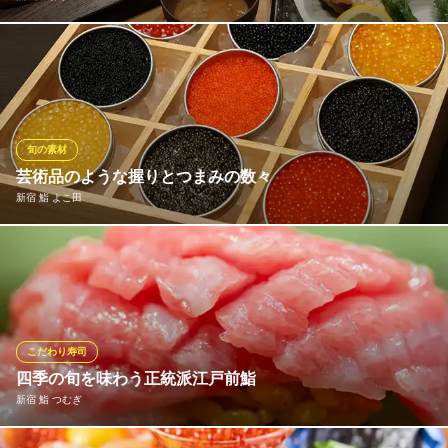
厳選ネタの鮨をはじめ、コース料理、ふぐ料理、一品料理、な
ど。 極上のおもてなしをご提供させていただきます。
熟成鮨 おが和
新宿三丁目×鮨屋
旬の素材
都営新宿線新宿三丁目駅C6番出口 徒歩1分
芸術品のような握りとつまみの数々
東京都新宿区新宿3-11-11 ダイアン新宿ビルB1
新宿 鮨 よこ田
選び抜いた旬の食材を仕入れております。食材の味が生きる料理
を意識し、新鮮な魚を一番美味しい状態でご提供します。名店
で、寿司職人として腕を磨いた店主の料理をぜひご堪能くださ
い。
こだわり寿司
新宿 鮨 よこ田
四季の旬を味わう正統派江戸前鮨
ミシュラン獲得店新宿に
新宿 鮨 つむぎ
地下鉄丸ノ内線新宿三丁目駅 徒歩1分
東京都新宿区新宿3-20-6 FSビルB1