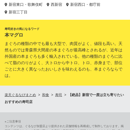
新宿東口・歌舞伎町
西新宿
新宿西口・都庁前
新宿三丁目
寿司好きの気になるワード
本マグロ
まぐろの種類の中でも最も大型で、肉質がよく、値段も高い。天
然ものでは青森県大間産の本まぐろが最高峰とされるが、近年は
外国産の本まぐろも多く輸入されている。他の種類のまぐろに比
べて脂ののりがよく、大トロから中トロ、トロ、赤身まで、部位
ごとに大きく異なったおいしさを味わえるのも、本まぐろならで
は。
楽天ぐるなびまとめ
和食
寿司
【絶品】新宿で一度は立ち寄りたい
おすすめの寿司店
※ご注意事項
コンテンツは、ぐるなび加盟店より提供された店舗情報を再構成して制作しております。掲