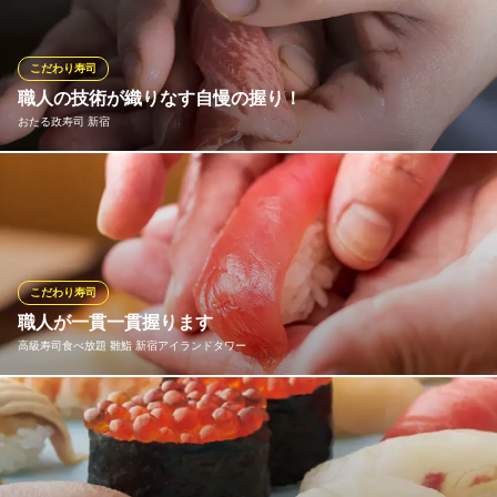
本格江戸前鮨をご堪能下さい。 お好み等もお気軽にご相談下さ
い。彩り溢れ光り輝く鮨たちが、宴席を華やかに彩ります。
こだわり寿司
鮨 ふくじゅ 新宿店
職人の技術が織りなす自慢の握り！
新宿 江戸前鮨 寿司
おたる政寿司 新宿
地下鉄丸ノ内線新宿駅 徒歩5分
東京都新宿区西新宿7-20-16 新宿ダイカンプラザシティ2ビル1F
当店の寿司職人は皆、厳しい下積み修業を乗り越えた精鋭ばか
り。最高の食材は最高の職人の技術によって、初めて完成されま
す。是非おたる政寿司のここにしかない逸品をご堪能ください☆
おたる政寿司 新宿
こだわり寿司
老舗 職人 北海道直送
職人が一貫一貫握ります
ＪＲ新宿駅新南口 徒歩2分
高級寿司食べ放題 雛鮨 新宿アイランドタワー
東京都渋谷区千駄ヶ谷5-24-2 タカシマヤタイムズスクエア14F
注文を頂いてから、一貫一貫丁寧に握っております。ごゆっくり
とお楽しみください。
高級寿司食べ放題 雛鮨 新宿アイランドタワー