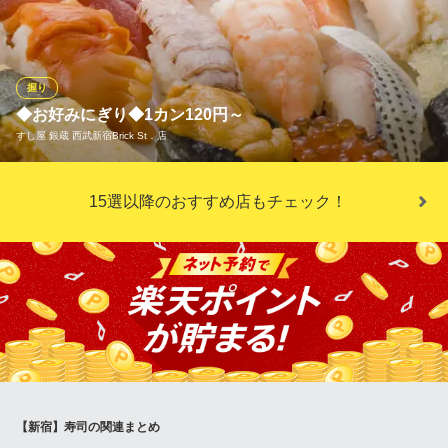
鮮なネタの旨味を最大限に引き出します。赤酢のシャリとネタが
織りなす絶妙なハーモニーは、まさに芸術。一貫一貫に魂を込め
て握る、至福の味わいをご堪能ください。大衆酒場のお財布に優
しい価格で、本格寿司の感動をお届けします！
握り
◆お好みにぎり◆1カン120円～
すし酒場 すさび湯 新宿東口店
すし屋 銀蔵 西武新宿Brick St．店
関西で話題のすし酒場
京王新線新宿駅 徒歩1分
東京都新宿区新宿3-24-8 モアセンタービル1F～5F
★毎日新鮮なネタ★本格的なお寿司がリーズナブルな価格でお召
15選以降のおすすめ店もチェック！
し上がり頂けます！にぎりは1カンからご注文可能です◎
すし屋 銀蔵 西武新宿Brick St．店
市場直送の鮮魚を堪能
西武新宿線西武新宿駅 徒歩1分
東京都新宿区歌舞伎町1-30-1 ブリックストリート
【新宿】寿司の関連まとめ