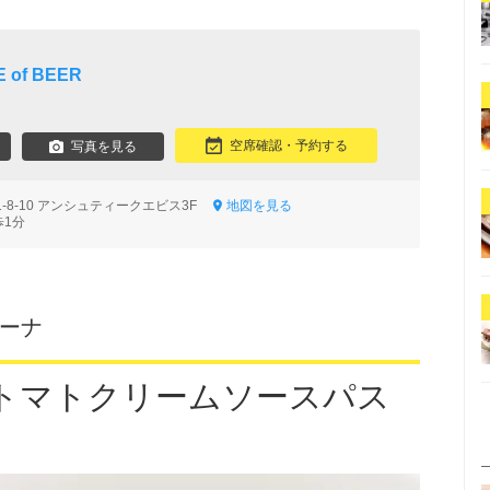
of BEER
空席確認・予約する
写真を見る
-8-10 アンシュティークエビス3F
地図を見る
歩1分
リーナ
トマトクリームソースパス