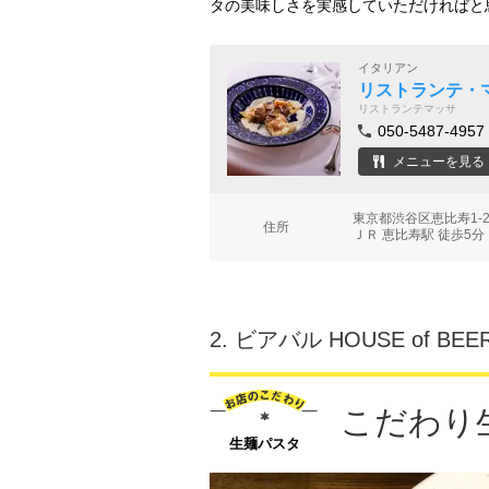
タの美味しさを実感していただければと
イタリアン
リストランテ・マッ
リストランテマッサ
050-5487-4957
メニューを見る
東京都渋谷区恵比寿1-2
住所
ＪＲ 恵比寿駅 徒歩5分
2.
ビアバル HOUSE of BEE
こだわり
生麺パスタ