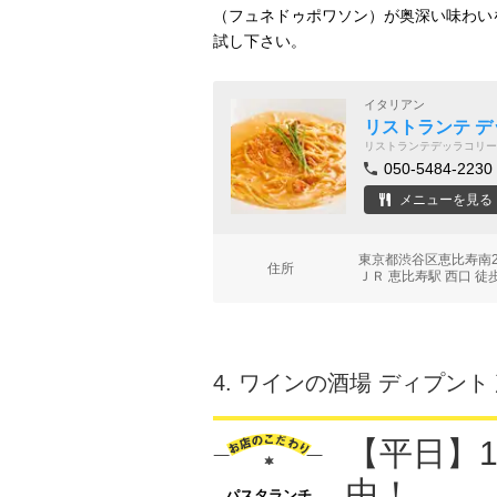
（フュネドゥポワソン）が奥深い味わい
試し下さい。
イタリアン
リストランテ デ
リストランテデッラコリー
050-5484-2230
メニューを見る
東京都渋谷区恵比寿南2-
住所
ＪＲ 恵比寿駅 西口 徒
4.
ワインの酒場 ディプント
【平日】1
中！
パスタランチ