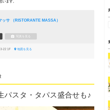
思います。
サ （RISTORANTE MASSA）
写真を見る
3-22 1F
地図を見る
R
生パスタ・タパス盛合せも♪