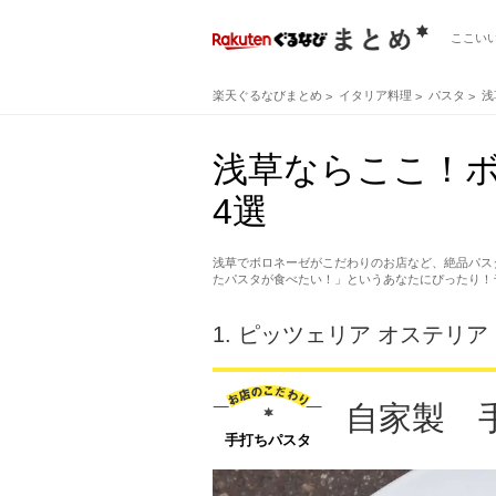
ここい
楽天ぐるなびまとめ
イタリア料理
パスタ
浅
浅草ならここ！
4選
浅草でボロネーゼがこだわりのお店など、絶品パス
たパスタが食べたい！」というあなたにぴったり！
1.
ピッツェリア オステリア
自家製 
手打ちパスタ