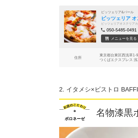
ピッツェリア&バール
ピッツェリア オ
ピッツェリアオステリアカ
050-5485-0491
メニューを見る
東京都台東区西浅草1-
住所
つくばエクスプレス 浅
2.
イタメシ×ビストロ BAFF
名物漆黒
ボロネーゼ