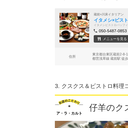
蔵前×川床イタリアン
イタメシ×ビストロ
イタメシビストロバッフィ
050-5487-0853
メニューを見る
東京都台東区蔵前2-8
住所
都営浅草線 蔵前駅 徒歩
3.
クスクス＆ビストロ料理
仔羊のク
ア・ラ・カルト