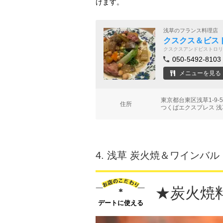
けます。
浅草のフランス料理店
クスクス＆ビス
クスクスアンドビストロリ
050-5492-8103
メニューを見る
東京都台東区浅草1-9-
住所
つくばエクスプレス 浅
4.
浅草 炭火焼＆ワインバル
★炭火焼
デートに使える