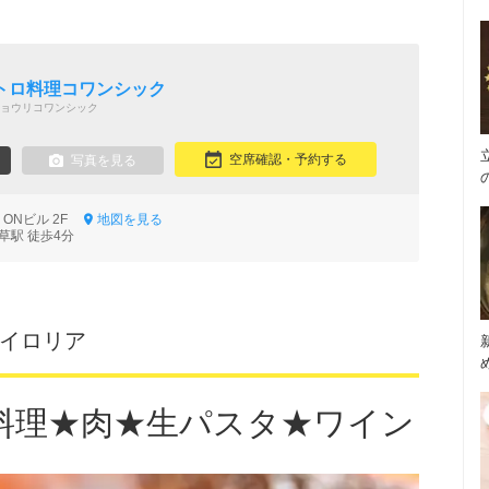
トロ料理コワンシック
ョウリコワンシック
空席確認・予約する
写真を見る
5 ONビル 2F
地図を見る
草駅 徒歩4分
 イロリア
料理★肉★生パスタ★ワイン