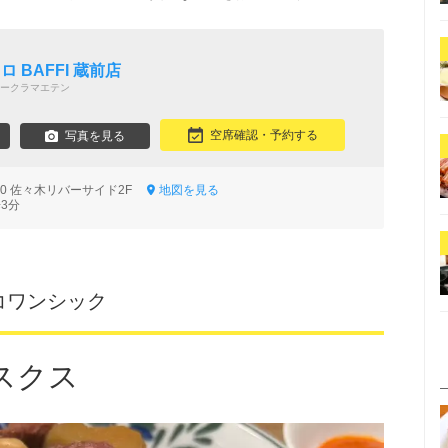
 BAFFI 蔵前店
ークラマエテン
空席確認・予約する
写真を見る
-10 佐々木リバーサイド2F
地図を見る
3分
コワンシック
スクス