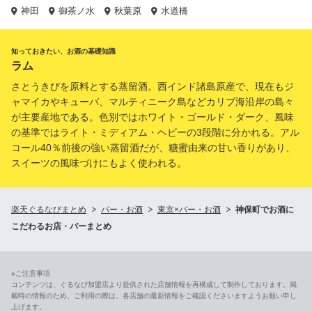
神田
御茶ノ水
秋葉原
水道橋
知っておきたい、お酒の基礎知識
ラム
さとうきびを原料とする蒸留酒。西インド諸島原産で、現在もジ
ャマイカやキューバ、マルティニーク島などカリブ海沿岸の島々
が主要産地である。色別ではホワイト・ゴールド・ダーク、風味
の基準ではライト・ミディアム・ヘビーの3段階に分かれる。アル
コール40％前後の強い蒸留酒だが、糖蜜由来の甘い香りがあり、
スイーツの風味づけにもよく使われる。
楽天ぐるなびまとめ
バー・お酒
東京×バー・お酒
神保町でお酒に
こだわるお店・バーまとめ
※ご注意事項
コンテンツは、ぐるなび加盟店より提供された店舗情報を再構成して制作しております。掲
載時の情報のため、ご利用の際は、各店舗の最新情報をご確認くださいますようお願い申し
上げます。