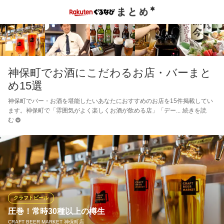
神保町でお酒にこだわるお店・バーまと
め15選
神保町でバー・お酒を堪能したいあなたにおすすめのお店を15件掲載してい
ます。神保町で「雰囲気がよく楽しくお酒が飲める店」「デー
続きを読
む
クラフトビール
圧巻！常時30種以上の樽生
CRAFT BEER MARKET 神保町店