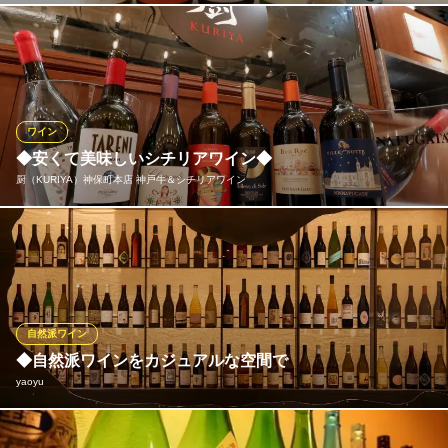
ビールと下町洋食を堪能
全国各地より取り寄せた、珠玉の日本酒の数々。選びぬかれたそ
都営三田線神保町駅 徒歩1分
東京都千代田区神田神保町1-6
の味は、料理にもピッタリ。お好みに合わせて、この機会にぜひ
たっぷりとお召し上がりください。豊富な種類で迷ってしまうと
いうお客様にはオススメもご用意いたします。お気軽にスタッフ
までお声がけください。
ワイン
◆安くて美味しいシチリアワイン◆
人形町 田酔 神保町分店
厨（KURIYA）神保町本店 神戸牛＆シチリアワイン
神保町で和食と日本酒
地下鉄半蔵門線神保町駅 徒歩3分
東京都千代田区神田神保町1-19
当店ではシチリアワインをメインに取り扱っております。日照時
間の長いシチリア産のワインは高品質で低価格！赤16種、白9種を
ご用意。神戸肉との相性は抜群です！
※こちらは夜のみのこだわりです。
自然派ワイン
厨（KURIYA）神保町本店 神戸牛＆シチリアワイン
◆自然派ワインをカジュアルな空間で
神保町の神戸牛専門店
yaoyu
都営新宿線神保町駅 徒歩2分
東京都千代田区一ツ橋2-6-12 東西堂ビル1F
フランス産のほか、チェコやアメリカなど世界中のワインをセレ