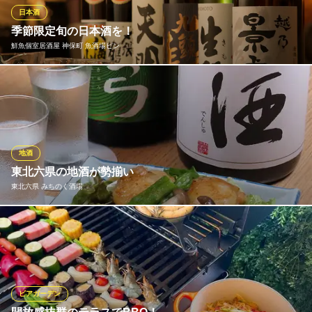
日本酒
神保町 大衆和食居酒屋 けいちゃん
季節限定旬の日本酒を！
神保町 駅近 串揚げ
鮮魚個室居酒屋 神保町 魚酒場ピン
都営新宿線神保町駅A5番出口 徒歩2分
東京都千代田区神田神保町1-2-10 第3日東ビル1F
魚と同じく季節によって美味しい時期＝旬がある日本酒。 季節限
定酒や希少酒などお楽しみ下さい。
鮮魚個室居酒屋 神保町 魚酒場ピン
神保町・鮮魚・居酒屋
地酒
地下鉄神保町駅A3番出口 徒歩1分
東北六県の地酒が勢揃い
東京都千代田区神田神保町2-20 ワカヤギビル1F
東北六県 みちのく酒場
東北六県の地酒が常時入荷中！青森「田酒」、岩手「南部美
人」、宮城「日高見」など、各県のプレミアム銘柄から隠れた銘
酒まで幅広く網羅。すべての地酒を100mlグラスで提供するスタ
イルで、お料理に合わせて様々な銘柄を飲み比べできるのが日本
酒好きにはたまりません！
ビアガーデン