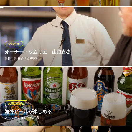
全国から厳選したクラフトビールが常時30種以上！ IPA、ラガ
ー、フルーツビールまで、様々なスタイルが日替わりで登場しま
す。 いつ来ても新しい「一期一会」のビールと出会える、ビール
好きのための聖地です。
ソムリエ
CRAFT BEER MARKET 神保町店
オーナー・ソムリエ 山口直樹
クラフトビール飲み放題
和食日和 おさけと 神保町
地下鉄半蔵門線神保町駅 徒歩2分
東京都千代田区神田神保町2-11-15 住友商事神保町ビル1F
日本ソムリエ協会：ソムリエ、第1回SAKEDIPLOMA認定 SSI認
定：酒匠、日本酒学講師、専属テイスター、利酒師 著書「世界で
一番わかりやすい おいしいお酒の選び方」は累計9万部突破。日
本酒、その他のドリンク全てのメニューを監修、実際にお店に立
っております。日本酒はもちろんのこと、焼酎、カクテルも拘り
お酒の品揃え
ます。
海外ビールが楽しめる
肉バル サンガム 神保町店
和食日和 おさけと 神保町
厳選日本酒とくずし割烹