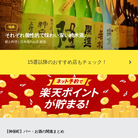
クトしています。おしゃれながら華美すぎず寛ぎやすい空間はキ
ッチンがよく見え、まるでギャラリーのよう。肩ひじ張らずにモ
ダンフレンチをご堪能いただけます。
地酒
yaoyu
それぞれ個性的で味わい深い純米酒。
神田×フレンチ
郷土料理と日本酒のお店 郷酒
地下鉄千代田線大手町駅 徒歩5分
東京都千代田区神田錦町1-17-5 B1
店主が厳選する日本酒は全て純米酒。味の幅が広く「米の旨味の
15選以降のおすすめ店もチェック！
濃い酒」「香り高い酒」「酸の効いた酒」など実に多彩。実際に
現地まで足を運んで赴き、蔵元さん達の情熱や熱意に惚れこみ
「郷酒のお客さんに、このお酒をのんでもらいたい」と感じたお
酒を取り揃えております。蔵元さんをお招きしての酒の会も毎
年、開催中です
郷土料理と日本酒のお店 郷酒
郷土料理と日本酒のお店
都営新宿線九段下駅6番出口 徒歩2分
東京都千代田区神田神保町3-5 ニュー徳栄ビルB1
【神保町】バー・お酒の関連まとめ