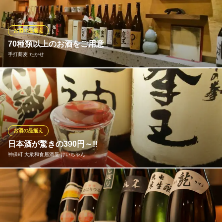
ベルアップを感じさせます。 また、第2第3世代の杜氏たちが牽
引する、新興銘柄も要チェックです！ 夏は生酒、秋はひやおろ
し、冬はしぼりたて、とお料理に合わせて季節を感じてくださ
お酒の品揃え
い。
70種類以上のお酒をご用意
手打蕎麦 たかせ
男前料理 神保町 無花果 ichijiku
☆大人の居酒屋
日本酒・焼酎・ビールなど種類豊富なお酒を取り揃えておりま
地下鉄神保町駅A7番出口 徒歩1分
東京都千代田区神田神保町1-9 KMビル1F
す。日本酒は約20種類、焼酎は約40種類、ビールは全5種類ご用
意しておりますので、お好みのお酒をこころゆくまでお楽しみ頂
けます。他にも、燗酒や梅酒もご用意しております。お蕎麦や和
食と相性抜群のお酒をご堪能ください。
お酒の品揃え
日本酒が驚きの390円～!!
手打蕎麦 たかせ
神保町 大衆和食居酒屋 けいちゃん
手打ち蕎麦 和風居酒屋
地下鉄半蔵門線神保町駅A1番出口 徒歩3分
東京都千代田区神田神保町2-21-10 高野ビル1F
◆旨い酒◆ サントリー認定の樽生達人店のプレモルが何杯飲んで
も閉店まで一杯250円!! ◆日本酒◆ 季節限定・数量限定の地酒を
毎週チェックしてレアな物や人気な物を仕入れてます！もちろん
定番の八海山、景虎、獺祭、ばくれん等常備してます！