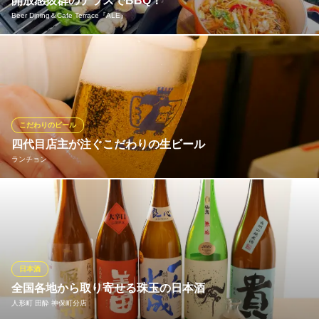
開放感抜群のテラスでBBQ！
東北六県 みちのく酒場
Beer Dining＆Cafe Terrace『ALE』
東北6県の郷土料理と酒
地下鉄千代田線新御茶ノ水駅 徒歩1分
東京都千代田区神田小川町2-2-7 レインボービル2F
手ぶらでOK！年中楽しめるテラスでのBBQプランをご用意。都会
のど真ん中で風を感じながら、冷たいビールで乾杯しませんか？
開放的なテラス席は、日常の疲れを忘れさせてくれる特別な空間
です。BBQや飲み放題も楽しめるので、友人同士の賑やかな宴会
やパーティーにも最適。開放感たっぷりの席で過ごす時間は格別
こだわりのビール
です！
四代目店主が注ぐこだわりの生ビール
ランチョン
Beer Dining＆Cafe Terrace『ALE』
神保町×貸切×個室
店主が熟練技で注ぐビールは泡とビールの割合が3：7の美しい黄
地下鉄半蔵門線神保町駅 徒歩1分
東京都千代田区神田神保町1-9-11 2〜3F
金比率。まろやかでクリーミーな泡はビールを酸化から防ぎ、最
後まで美味しく飲めるようになっております。また、ビールやグ
ラスの温度にもこだわっていますので、いつでも美味しいビール
がご提供できます。匠の技で注がれるビールを是非、ご堪能あ
日本酒
れ！
全国各地から取り寄せる珠玉の日本酒
人形町 田酔 神保町分店
ランチョン