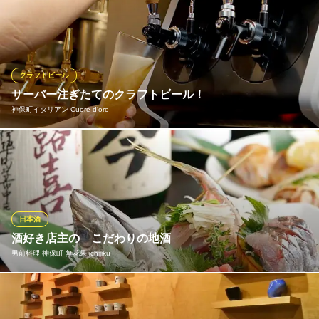
当店は海外から取り寄せたビールのご用意がございます！香り・
都営三田線神保町駅A9番出口 徒歩2分
東京都千代田区神田錦町3-16 五十嵐ビル1F
味わいが多様で、肉やグリルステーキと絶妙にマッチし口の中を
リセットしつつ、肉の旨味を引き立てます。グリルと一緒に是非
お楽しみください！
クラフトビール
肉バル サンガム 神保町店
サーバー注ぎたてのクラフトビール！
炭火 アジアン 居酒屋
神保町イタリアン Cuore d’oro
地下鉄半蔵門線神保町駅 徒歩1分
東京都千代田区神田神保町1-13-7 神保町勝ビル1F
当店でご提供するクラフトビールはサーバーから注ぎたてをご提
供する生ビールです。常磐野ネストを始め、15種類の中から週替
りで常時4種類をご提供しています。ご来店のたびに新しい味に出
会えるのも楽しみの一つ。ジューシーな当店の肉料理と合わせ存
分にお楽しみください。
日本酒
酒好き店主の こだわりの地酒
神保町イタリアン Cuore d’oro
男前料理 神保町 無花果 ichijiku
骨付き肉とイタリアン
地下鉄半蔵門線神保町駅A5番出口 徒歩3分
東京都千代田区神田神保町1-14-16 2F
しばらくの間、焼酎人気に押されて後塵を拝していた日本酒が今
は熱い！ この間にじっくりと実力をつけ、以前よりさらなるレ