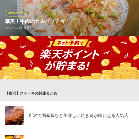
とろけるようなお肉の旨味と香ばしい風味が広がる極上のステー
キを、臨場感あふれる空間で心ゆくまでご堪能ください。
赤身ステーキ
華美！牛肉のカルパッチョ！
鉄板焼 いろは
ベジバルひかり荘
所沢でA5和牛鉄板焼き
西武池袋線所沢駅 徒歩5分
埼玉県所沢市東町11-1 グラシスタワー所沢202
野菜だけでなくお肉もしっかり美味しいのが当店！見た目華や
か！食べやすく止まらない牛肉のカルパッチョを是非！
ベジバルひかり荘
旬の野菜と極上の食体験
西武新宿線所沢駅 徒歩5分
埼玉県所沢市東町15-5 ひかり荘1F
【所沢】ステーキの関連まとめ
所沢で国産鶏など美味しい焼き鳥が味わえる人気店