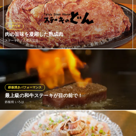
の美味しさを最大限に引き出し、適度な旨味と深い味わいが魅力
です 。専門店ならではの絶妙な焼き加減でご提供。特別な日に
も、普段のごちそうにもぴったりの一皿です。
ステーキ
フォルクス 所沢店
肉の旨味を凝縮した熟成肉
ステーキレストラン
ステーキのどん星の宮店
西武池袋線小手指駅 徒歩12分
埼玉県所沢市上新井4-30-6
ステーキ通も唸る「熟成リブロインステーキ」。時間をかけて丁
寧に熟成させることで、肉本来の旨味を最大限に凝縮しました。
噛むほどに広がる豊かな風味と、とろけるような食感をご堪能く
ださい。
鉄板焼きパフォーマンス
ステーキのどん星の宮店
最上級の和牛ステーキが目の前で！
気軽に熱々のステーキ
鉄板焼 いろは
西武狭山線西所沢駅 徒歩6分
埼玉県所沢市星の宮1-9-6
選び抜かれた最高品質の和牛を使用し、お客様の目の前でダイナ
ミックに焼き上げます。シェフの華麗な手捌きや立ち昇る炎な
ど、五感で味わう鉄板焼きパフォーマンスは圧巻です。口の中で