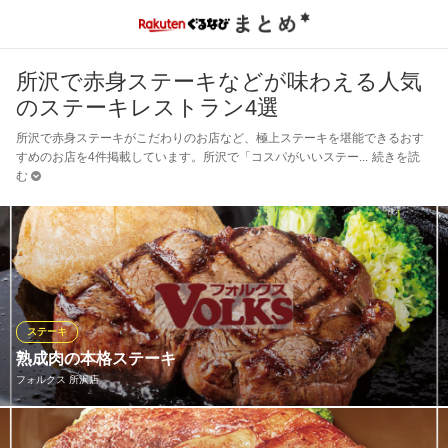
所沢で赤身ステーキなどが味わえる人気
のステーキレストラン4選
所沢で赤身ステーキがこだわりのお店など、極上ステーキを堪能できるおす
すめのお店を4件掲載しています。所沢で「コスパがいいステー
続きを読
む
ステーキ
熟成肉の本格ステーキ
フォルクス 所沢店
フォルクス自慢の「熟成サーロインステーキ」。牛肉本来の赤身