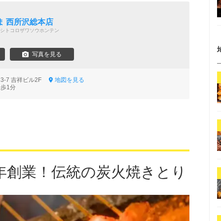
ま 西所沢総本店
シトコロザワソウホンテン
写真を見る
3-7 吉祥ビル2F
地図を見る
徒歩1分
年創業！伝統の炭火焼きとり