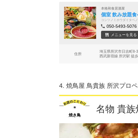
本格和食居酒屋
個室 飲み放題食
コシツノミホウダイタベノ
050-5493-5076
メニューを見る
埼玉県所沢市日吉町8-
住所
西武新宿線 所沢駅 徒歩
4.
焼鳥屋 鳥貴族 所沢プロ
名物 貴族
焼き鳥