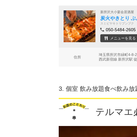
新所沢大小宴会居酒屋
炭火やきとり ぶ
スミビヤキトリブンブク
050-5484-2605
メニューを見る
埼玉県所沢市緑町4-8
住所
西武新宿線 新所沢駅 
3.
個室 飲み放題食べ飲み放題
テルマエ
串