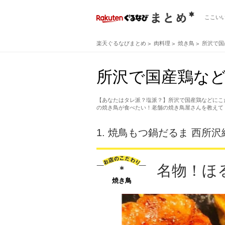
ここい
楽天ぐるなびまとめ
肉料理
焼き鳥
所沢で国
所沢で国産鶏など
【あなたはタレ派？塩派？】所沢で国産鶏などにこ
の焼き鳥が食べたい！老舗の焼き鳥屋さんを教えて
1.
焼鳥もつ鍋だるま 西所沢
名物！ほ
焼き鳥