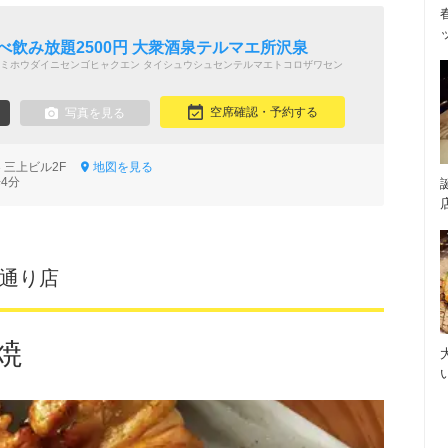
べ飲み放題2500円 大衆酒泉テルマエ所沢泉
ミホウダイニセンゴヒャクエン タイシュウシュセンテルマエトコロザワセン
空席確認・予約する
写真を見る
3 三上ビル2F
地図を見る
4分
ペ通り店
焼