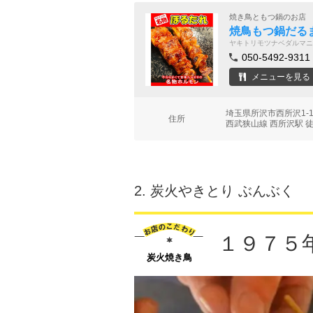
焼き鳥ともつ鍋のお店
焼鳥もつ鍋だる
ヤキトリモツナベダルマニ
050-5492-9311
メニューを見る
埼玉県所沢市西所沢1-1
住所
西武狭山線 西所沢駅 
2.
炭火やきとり ぶんぶく
１９７５
炭火焼き鳥