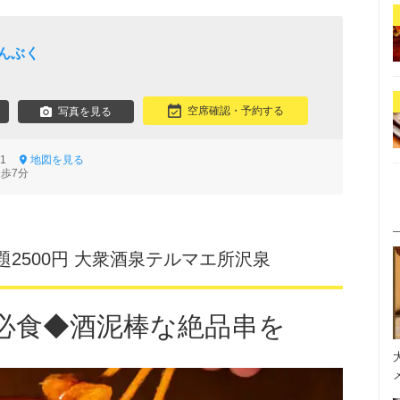
んぶく
空席確認・予約する
写真を見る
-21
地図を見る
徒歩7分
2500円 大衆酒泉テルマエ所沢泉
必食◆酒泥棒な絶品串を