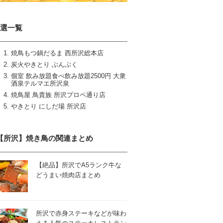
5選一覧
焼鳥もつ鍋だるま 西所沢総本店
炭火やきとり ぶんぶく
個室 飲み放題食べ飲み放題2500円 大衆
酒泉テルマエ所沢泉
焼鳥屋 鳥貴族 所沢プロペ通り店
やきとり にしだ場 所沢店
【所沢】焼き鳥の関連まとめ
【絶品】所沢でA5ランク牛な
どうまい焼肉店まとめ
所沢で赤身ステーキなどが味わ