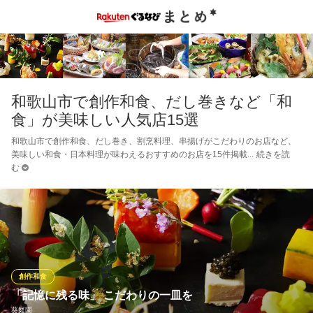
和歌山市で創作和食、だし巻きなど「和
食」が美味しい人気店15選
和歌山市で創作和食、だし巻き、割烹料理、串揚げがこだわりのお店など、
美味しい和食・日本料理が味わえるおすすめのお店を15件掲載
続きを読
む
創作和食
「記憶に残る味」 こだわりの一皿を
葵庭園