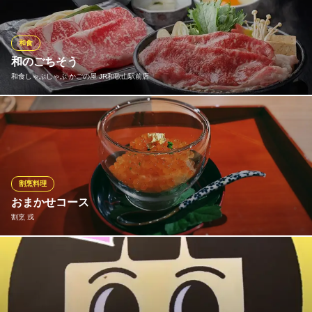
しなの路 秋葉
そば・うどん
和食
南海本線和歌山市駅 バス20分
和のごちそう
和歌山県和歌山市秋葉町44-4
和食しゃぶしゃぶ かごの屋 JR和歌山駅前店
かごの屋自慢の季節彩るメニューが勢揃い！和のごちそうを是非
ともお楽しみください。
和食しゃぶしゃぶ かごの屋 JR和歌山駅前店
和食しゃぶしゃぶ
割烹料理
ＪＲ和歌山駅 徒歩2分
おまかせコース
和歌山県和歌山市友田町5-30
割烹 戎
季節に合わせて様々なお料理を8〜10品ご用意しております。
割烹 戎
本格割烹