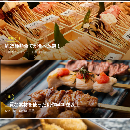
本格地鶏の京都産 丹波黒どりをメインに使用し、それぞれの部位
ごとに旨みを最大限に引き出すよう丁寧に焼き上げます！ 希少部
位の【ソリレス アカ】や【白子】、【おたふく】、鶏串以外にも
野菜串や女性に人気の【生ハムカマンベール】など、串焼きだけ
でも楽しんでいただけるよう、種類を豊富に取り揃えておりま
串揚げ
す！
約25種類全てが食べ放題！
串家物語 イオンモール和歌山店
YAKITORI 鳥ふじ
焼き鳥
定番の牛肉や豚肉、ぷりぷり食感で美味しい海老などの定番串は
南海加太線和歌山市駅 徒歩11分
和歌山県和歌山市匠町44-1
もちろん、季節の素材・野菜も取り入れ種類豊富にご用意してお
ります。串家物語オリジナル♪デザート串の『もちもち』や『たい
やき』も人気！各素材のベストな揚げ時間はテーブルに設置して
いる［串揚げ時間目安表］をご覧ください♪
串
上質な素材を使った創作串40種以上
串家物語 イオンモール和歌山店
YAKITORI Dining 三星
串揚げ
南海本線和歌山大学前駅 徒歩1分
和歌山県和歌山市ふじと台23 イオンモール和歌山 1F
新鮮な鶏肉を使用した「ささみ」210円は、めんたいマヨ・ピザな