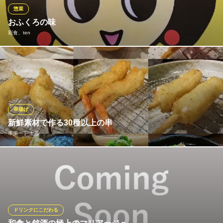
JR和歌山駅 車15分
惣菜
和歌山県和歌山市秋葉町2-1
おふくろの味
彩食、ten
昔ながらのお惣菜なども置いてあります。ちょっとほっこりした
い時など母親の温もりを感じたい時などにどうぞ。
※こちらは夜のみのこだわりです。
彩食、ten
串揚げ
創作和洋折衷料理
新鮮素材で作る30種以上の串
ＪＲ和歌山駅 徒歩12分
串揚一丁 土谷
和歌山県和歌山市中之島2348
新鮮素材にこだわるだけでなく、油・ソースにもこだわっていま
す。油は厳選した米油を使用。ソースは〈自家製ソース／梅こぶ
塩／田楽みそ〉の3種を用意。お好きな物でお召し上がり下さい。
「味付き大根串」「煮うずら串」など創作メニューもございま
す。米油で揚げる、サクサク食感が自慢の串揚げをご堪能下さい
ドリンクにこだわる
◎