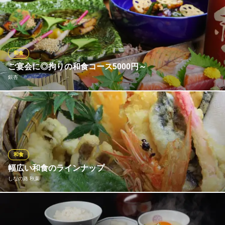
毎日全国から活けうなぎを仕入れていますので、 新鮮、高品質の
うなぎをご堪能頂けます。
二与呂
新鮮なうなぎのお店
和食
ＪＲ和歌山駅 徒歩6分
ご宴会に◎拘りの和食コース5000円～
和歌山県和歌山市友田町4-67
銀杏
料理長が四季に合わせて食材を厳選。丹精込めた料理は、単品料
理は勿論のこと、ご宴会コースでもお楽しみいただけます。 昼宴
会のご予約も承っております◎
銀杏
和食
和食割烹居酒屋/個室有
幅広い和食のラインナップ
ＪＲ和歌山駅 徒歩5分
しなの路 秋葉
和歌山県和歌山市美園町3-34 けやきONE1F
和に精通した職人が作る自慢の逸品。 皆様に安心して楽しんでい
ただくため、素材から調理法まで1つ1つにこだわっております。