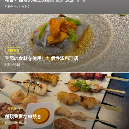
和食と銘酒の極上のマリアージュ
旬彩diningくらさき
串揚一丁 土谷
串揚げ 和食 居酒屋
日替わりの和食メニューをさらに引き立てるため、当店ではドリ
ＪＲ和歌山駅 徒歩5分
和歌山県和歌山市黒田2-2-4
ンクメニューも種類豊富に取り揃えております。 季節を感じる期
間限定の特別ドリンクのご用意はもちろん、お好みのお酒をじっ
くり味わえるボトルキープシステムも完備。 お客様一人ひとりの
スタイルに合わせた最高の一杯をご提案いたします。
割烹料理
季節の食材を使用した個性派料理店
旬彩diningくらさき
割烹 和の国
和歌山の居酒屋&BAR
ＪＲ和歌山駅 徒歩12分
和歌山県和歌山市北ノ新地分銅丁10 かむろビル
お肉や魚介類、お野菜など厳選した食材を料理長が一番美味しい
食べ方で提供致します。
割烹 和の国
厳選食材の本格割烹
串焼き
ＪＲ和歌山駅 徒歩10分
種類豊富な串焼き
和歌山県和歌山市吉田831 ルミエールプラザ1F
YAKITORI 鳥ふじ