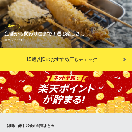
ど5種の味をご用意。「ももねぎ味噌」190円は味噌の塩気がもも
肉の脂と相性抜群◎お酒が進む逸品です。また、抹茶アイスに黒
みつときなこをトッピングしたデザート串「和～なごみ～」250円
（すべて税込）は茶葉の香りと黒みつの優しい甘さをご堪能くだ
串かつ
さい。
定番から変わり種まで！選ぶ楽しさも
串カツ NICO
YAKITORI Dining 三星
焼き鳥・創作串をご堪能
特製の揚げ物専用油でカラッと揚げる香ばしい串カツ。お酒が止
ＪＲ和歌山駅 徒歩3分
15選以降のおすすめ店もチェック！
和歌山県和歌山市美園町4-70
まりません♪定番串をはじめ、他ではなかなか食べることができな
い牛の希少部位「メガネ」や、ジューシーな旨みがぎゅっと詰ま
った「白身魚」、そしてスイーツ系の具材も取り揃え！運が良け
ればその日にしか食べられないレアメニューと巡り合えるかも。
串カツ NICO
できたて串カツとお酒
ＪＲ和歌山駅 徒歩11分
和歌山県和歌山市北ノ新地分銅町12 末吉ビルアロチ1F
【和歌山市】和食の関連まとめ