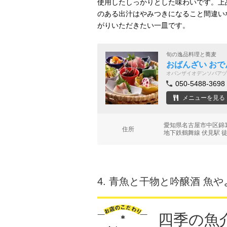
使用したしっかりとした味わいです。上
のある出汁はやみつきになること間違い
がりいただきたい一皿です。
旬の逸品料理と蕎麦
おばんざい おで
オバンザイオデンソバアヅ
050-5488-3698
メニューを見る
愛知県名古屋市中区錦1-
住所
地下鉄鶴舞線 伏見駅 
4.
青魚と干物と吟醸酒 魚や
四季の魚