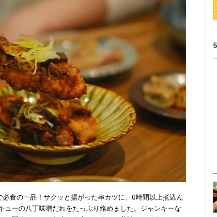
）で必食の一品！サクッと揚がった串カツに、6時間以上煮込ん
キューの八丁味噌だれをたっぷり絡めました。ジャンキーな