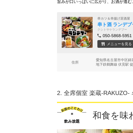
旨みが口いっぱいに広がり、お酒が進む
串カツ＆串揚げ居酒屋
串ト酒 ランデブ
クシトサケランデブー
050-5868-5951
メニューを見る
愛知県名古屋市中区錦1-
住所
地下鉄鶴舞線 伏見駅 
2.
全席個室 楽蔵‐RAKUZO
和食を味
飲み放題