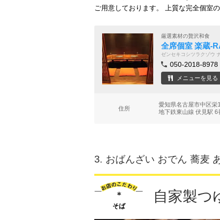
ご用意しております。 上質な完全個室
厳選素材の贅沢和食
全席個室 楽蔵‐R
ゼンセキコシツラクゾウ 
050-2018-8978
メニューを見る
愛知県名古屋市中区栄1-
住所
地下鉄東山線 伏見駅 6
3.
おばんざい おでん 蕎麦 
自家製つ
そば