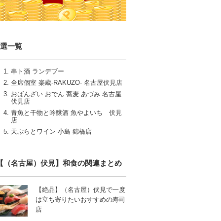
5選一覧
串ト酒 ランデブー
全席個室 楽蔵‐RAKUZO‐ 名古屋伏見店
おばんざい おでん 蕎麦 あづみ 名古屋
伏見店
青魚と干物と吟醸酒 魚やよいち 伏見
店
天ぷらとワイン 小島 錦橋店
【（名古屋）伏見】和食の関連まとめ
【絶品】（名古屋）伏見で一度
は立ち寄りたいおすすめの寿司
店