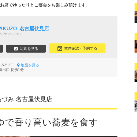
のお席でゆったりとご宴会をお楽しみ頂けます。
AKUZO‐ 名古屋伏見店
ナゴヤフシミテン
空席確認・予約する
写真を見る
5-5 3F
地図を見る
番出口 徒歩1分
あづみ 名古屋伏見店
ゆで香り高い蕎麦を食す