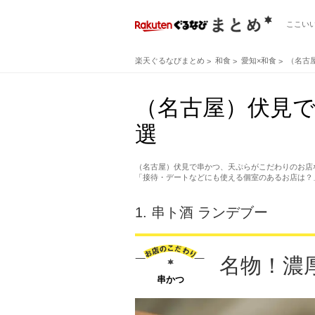
ここい
楽天ぐるなびまとめ
和食
愛知×和食
（名古
（名古屋）伏見で
選
（名古屋）伏見で串かつ、天ぷらがこだわりのお店
「接待・デートなどにも使える個室のあるお店は？
1.
串ト酒 ランデブー
名物！濃
串かつ