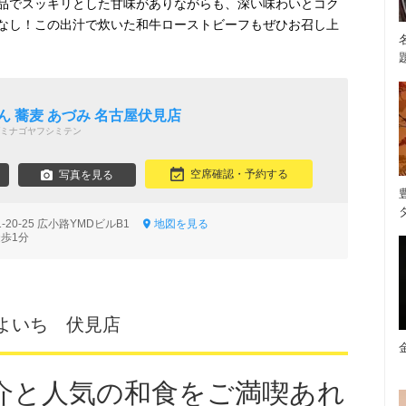
品でスッキリとした甘味がありながらも、深い味わいとコク
なし！この出汁で炊いた和牛ローストビーフもぜひお召し上
ん 蕎麦 あづみ 名古屋伏見店
ミナゴヤフシミテン
空席確認・予約する
写真を見る
20-25 広小路YMDビルB1
地図を見る
徒歩1分
よいち 伏見店
介と人気の和食をご満喫あれ