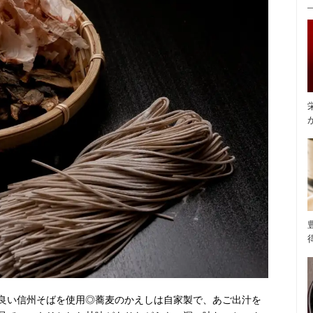
良い信州そばを使用◎蕎麦のかえしは自家製で、あご出汁を