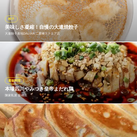
しくお召し上がり頂けます。各コース+500円で餃子が食べ放題に
なります!!
餃子
餃子の王様 龍吟 内幸町店
美味しさ凝縮！自慢の大連焼餃子
中華餃子酒場＆食べ放題
大連餃子基地DALIAN 二重橋スクエア店
地下鉄千代田線霞ケ関駅 徒歩2分
東京都千代田区内幸町2-1-6 日比谷パークフロントB1
名物の羽根つき大連焼き餃子は、本場の点心師が一つ一つ包みま
す！特製ブレンド粉で作るモチモチの皮、豚骨スープを練りこん
だジューシーな餡。熱々の肉汁が溢れ出す、極上の焼餃子をお楽
しみください。一口で広がる絶品の味わい。ビールやハイボール
などお好みのドリンクとお楽しみください♪
看板料理
本場四川やみつき皇帝よだれ鶏
大連餃子基地DALIAN 二重橋スクエア店
陳家私菜 新橋店
本格中華酒場
都営三田線日比谷駅 徒歩1分
東京都千代田区丸の内3-2-3 丸の内二重橋ビルB1
今は殆どの中華料理店のメインメニューになっている「よだれ
鶏」、多くの料理人が研究に食べにくる、本場の味は当店でぜ
ひ！ 四川で直接仕入れた特選15種類使用当店の技術の結晶。マス
コミ取材殺到の逸品です。