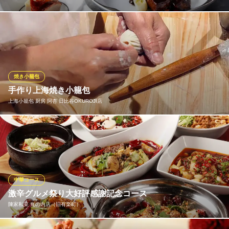
当店がご提供するのは古来より受け継がれてきた伝統的な手法に
よる広東料理。日本の四季折々の食材をふんだんに盛り込み、素
材の良さを生かしたシンプルな味付けでご提供いたします。
ヘイフンテラス／ザ・ペニンシュラ東京
焼き小籠包
日本の食材の広東料理
手作り上海焼き小籠包
地下鉄日比谷線日比谷駅 徒歩1分
上海小籠包 厨房 阿杏 日比谷OKUROJI店
東京都千代田区有楽町1-8-1 ザ・ペニンシュラ東京2F
【こだわりの焼き小籠包】注文を受けてから皮を作りじっくり焼
きますので、焼立て・もっちり・あつあつジューシー！一口噛む
と、中からたっぷりの肉汁が溢れ出ます。皮がもちもちで底がこ
んがり、食べごたえあり♪
中華コース
上海小籠包 厨房 阿杏 日比谷OKUROJI店
激辛グルメ祭り大好評感謝記念コース
中華居酒屋
陳家私菜 丸の内店（旧有楽町）
ＪＲ新橋駅 徒歩3分
東京都千代田区内幸町1-7-1 OKUROJI