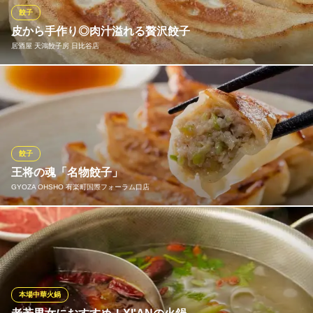
餃子
陳家私菜 新橋店
皮から手作り◎肉汁溢れる贅沢餃子
本格四川料理
居酒屋 天鴻餃子房 日比谷店
都営三田線内幸町駅 徒歩1分
東京都千代田区内幸町2-2-3 日比谷国際ビルB2
九州産の黒豚の「超粗挽き」を使用。肉の旨味・ジューシーさを
堪能できます。国産キャベツをはじめ厳選した素材・調味料・ス
パイスを使い、皮は職人の手により1枚１枚丁寧に作り上げていま
す。餃子は全8種類で、一番人気は黒豚餃子。注文が入ってから焼
き上げるアツアツできたてをビールと共に…ぜひご堪能くださ
餃子
い。
王将の魂「名物餃子」
GYOZA OHSHO 有楽町国際フォーラム口店
居酒屋 天鴻餃子房 日比谷店
歴史感じる餃子居酒屋
文字通りの看板商品であり、王将の魂とも言える“餃子”。そのこだ
都営三田線内幸町駅A6出口直結
東京都千代田区内幸町2-2-3 日比谷国際ビルB2
わりは他の追随を許しません。 主要食材（豚肉、キャベツ、ニ
ラ、にんにく、生姜、小麦粉）はすべて国産。中でもにんにくは
青森県産、小麦粉は北海道産と産地にまでこだわっています。
本場中華火鍋
GYOZA OHSHO 有楽町国際フォーラム口店