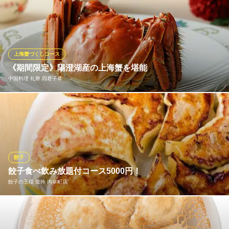
人気イベント【激辛グルメ祭り】で毎年大行列・大人気！！ 記念
して、当店の辛くて、奥深い味わいをご堪能いただけるお料理、
全11品に飲み放題2時間が付いたコースを！
陳家私菜 丸の内店（旧有楽町）
上海蟹づくしコース
中国政府公認レストラン
《期間限定》陽澄湖産の上海蟹を堪能
ＪＲ有楽町駅 徒歩5分
中国料理 礼華 四君子草
東京都千代田区丸の内3-7-10
当店では期間限定で上海蟹を提供致します。フレンチのスタイル
を取り入れつつ、上海料理の伝統と季節感を大切にした新たな中
国料理を楽しめます。季節限定「上海蟹コース」は紹興酒漬け、
姿蒸しなど陽澄湖産上海蟹を味わえるコースです。さらに11月中
旬からはオス蟹の旨味が増し、メス蟹との食べ比べも楽しめま
餃子
す。
餃子食べ飲み放題付コース5000円！
餃子の王様 龍吟 内幸町店
中国料理 礼華 四君子草
中華料理の新たな世界観
一つ一つの餃子は大きくてボリューム満点。手作り餡は当店の自
地下鉄千代田線日比谷駅 徒歩1分
東京都千代田区有楽町1-1-2 東京ミッドタウン日比谷3F
慢！野菜と肉にしっかり味付けしているので、そのままでも美味