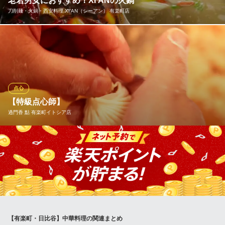
老若男女におすすめ！XI'ANの火鍋
餃子の王将の「新業態」
刀削麺・火鍋・西安料理 XI’AN（シーアン） 有楽町店
ＪＲ有楽町駅 徒歩1分
東京都千代田区丸の内3-6-16
多様なスパイスや素材が複雑に絡み合って創りだすその味は、火
鍋でなければ味わうことができない旨味と中毒性を持ちあわせ大
人気！お肉や海鮮、野菜をしゃぶしゃぶの要領でお召し上がりく
ださい。肉や海鮮は赤いスープ、野菜は白いスープがおすすめで
すが、交互に味わうも良し、混ぜて楽しむも良し！自分流にお楽
点心
しみあれ。
【特級点心師】
過門香 點 有楽町イトシア店
刀削麺・火鍋・西安料理 XI’AN（シーアン） 有楽町店
中国西安大衆料理
特級点心師が作るこだわりの点心の数々。当店の名物上海小籠包
ＪＲ有楽町駅日比谷出口 徒歩3分
東京都千代田区有楽町1-2-7 タグリート有楽町ビル
は、肉だけでなく海老の旨味との調和で、美味しい味を引きだし
ます。小籠包は先端より中のスープをゆっくりと半分飲まれてか
ら召し上がりください。 湯包にストローを刺して中のスープを味
わう点心「大湯包(だいたんぱぉ)」は体の芯まで温まる逸品です。
※こちらは夜のみのこだわりです。
【有楽町・日比谷】中華料理の関連まとめ
過門香 點 有楽町イトシア店