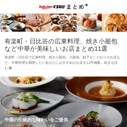
有楽町・日比谷の広東料理、焼き小籠包
など中華が美味しいお店まとめ11選
有楽町・日比谷で広東料理、焼き小籠包、小籠包、餃子がこだわりのお店な
ど、中華料理を満喫したいあなたにおすすめのお店を11件掲載
続きを読
む
広東料理
中国の伝統的な味わいをご提供
ヘイフンテラス／ザ・ペニンシュラ東京