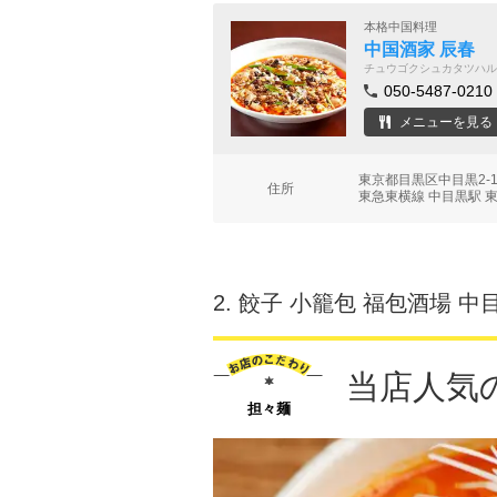
本格中国料理
中国酒家 辰春
チュウゴクシュカタツハル
050-5487-0210
メニューを見る
東京都目黒区中目黒2-1
住所
東急東横線 中目黒駅 東
2.
餃子 小籠包 福包酒場 中
当店人気
担々麺