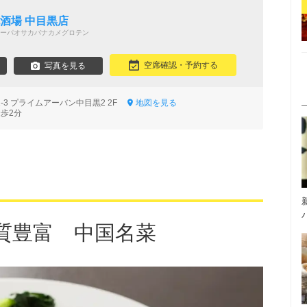
包酒場 中目黒店
ーパオサカバナカメグロテン
空席確認・予約する
写真を見る
-3 プライムアーバン中目黒2 2F
地図を見る
徒歩2分
質豊富 中国名菜