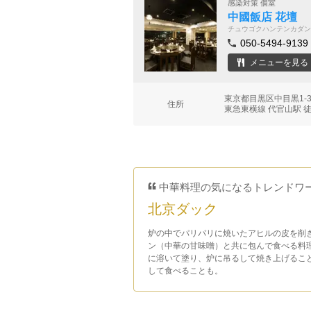
感染対策 個室
中國飯店 花壇
チュウゴクハンテンカダン
050-5494-9139
メニューを見る
東京都目黒区中目黒1-
住所
東急東横線 代官山駅 
中華料理の気になるトレンドワ
北京ダック
炉の中でパリパリに焼いたアヒルの皮を削
ン（中華の甘味噌）と共に包んで食べる料
に溶いて塗り、炉に吊るして焼き上げるこ
して食べることも。