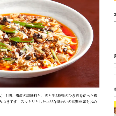
税込）！四川省産の調味料と、豚と牛2種類のひき肉を使った複
みつきです！スッキリとした上品な味わいの麻婆豆腐をおめ