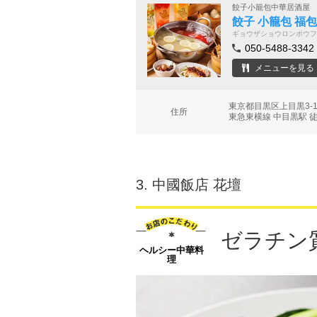
餃子小籠包中華居酒屋
餃子 小籠包 福
ギョウザショウロンポウフ
050-5488-3342
メニューを見る
東京都目黒区上目黒3-1
住所
東急東横線 中目黒駅 
3.
中國飯店 花壇
ゼラチン
ヘルシー中華料
理