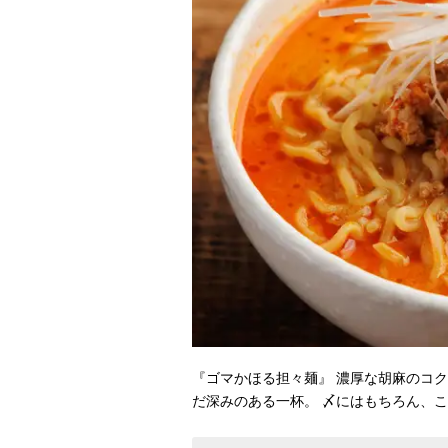
『ゴマかほる担々麺』 濃厚な胡麻のコ
だ深みのある一杯。 〆にはもちろん、