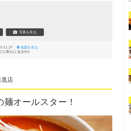
写真を見る
0-11 1F
地図を見る
口1番出口 徒歩9分
目黒店
の麺オールスター！