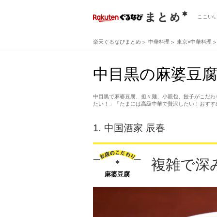
ここい
楽天ぐるなびまとめ
中華料理
東京×中華料理
中目黒の麻婆豆腐
中目黒で麻婆豆腐、担々麺、小籠包、餃子がこだわ
たい！」「たまには高級中華で贅沢したい！おすす
1.
中国酒家 辰春
複雑で深
麻婆豆腐