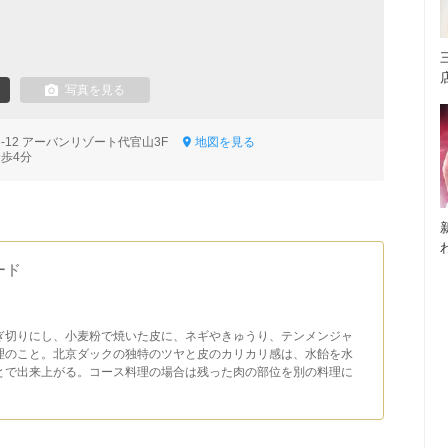
写真を見る
3-12 アーバンリゾート代官山3F
地図を見る
徒歩4分
ード
ぎ切りにし、小麦粉で焼いた皮に、ネギやきゅうり、テンメンジャ
理のこと。北京ダックの独特のツヤと皮のカリカリ感は、水飴を水
とで出来上がる。コース料理の場合は残った肉の部位を別の料理に