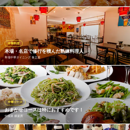
海老をふんだんに使ったコースをご用意！！ 揚げ・蒸し・炒め な
ど、様々な調理方法で最高級の海老料理をご堪能いただけます。
『海老づくしコース』は11品の海老料理とデザートが付いて3000
円(税込)！
※こちらは夜のみのこだわりです。
中華料理
本場・名店で修行を積んだ熟練料理人
中華風海老専家
本場中華ダイニング 食之居
50種類の海老料理
ＪＲ総武線飯田橋駅東口 徒歩6分
東京都新宿区津久戸町4-7 OSビル1F
食之居が誇る熟練料理人！
本場中華ダイニング 食之居
本格中華×隠れ家居酒屋
地下鉄東西線神楽坂駅1番出口 徒歩6分
中華コース
東京都新宿区西五軒町6-1
おまかせコースは特におすすめです！
中国菜 膳楽房