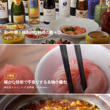
ご予算に応じておまかせコースも組ませていただきます！何より
その時に一番のおすすめのものをコースに組み込みますので、毎
回違ったお料理が楽しめます。もしご希望のお料理がございまし
たらそちらもコースに組み込むことも可能です。また、単品で注
文するよりもリーズナブルになります！予約時にお気軽にご相談
創作中華
ください。
和×中華！独創的な料理の数々◎
福全徳
中国菜 膳楽房
ヘルシー中華 神楽坂
旬の食材を和の調理方法と中華の調理技法を融合させ独創的な世
地下鉄南北線飯田橋駅B3番出口 徒歩1分
東京都新宿区神楽坂1-11-8
界観でお届け致します。更に、厳選のワインを揃えております。
魅惑のマリアージュをお楽しみください。
福全徳
小籠包
本格広東中華×個室完備
確かな技術で手造りする名物小籠包
地下鉄有楽町線飯田橋駅 徒歩3分
神楽坂チャイニーズ 結華楼 ～Yuikarou～
東京都新宿区神楽坂3-1-26
点心の銘店『鼎泰豐』を始め、数々の有名店でその技術を磨いた
料理長が作る点心。その真骨頂はやはり「小籠包」。丸二日間煮