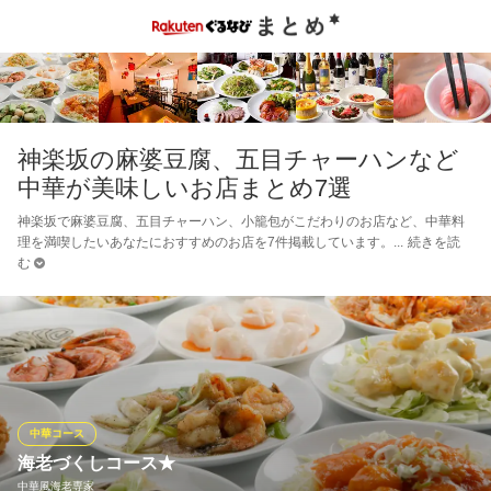
神楽坂の麻婆豆腐、五目チャーハンなど
中華が美味しいお店まとめ7選
神楽坂で麻婆豆腐、五目チャーハン、小籠包がこだわりのお店など、中華料
理を満喫したいあなたにおすすめのお店を7件掲載しています。
続きを読
む
中華コース
海老づくしコース★
中華風海老専家