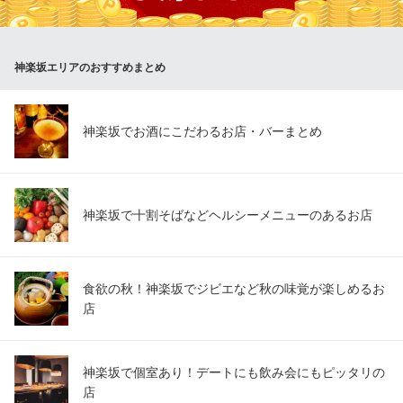
特徴です。辛味が効いて〆にもピッタリ！熱々を土鍋でご提供い
たします。
神楽坂エリアのおすすめまとめ
神楽坂 中華料理 縁香園
独創的な本格中華料理
都営大江戸線牛込神楽坂駅A3番出口 徒歩3分
東京都新宿区神楽坂5-1 神楽坂テラスビル2F
神楽坂でお酒にこだわるお店・バーまとめ
神楽坂で十割そばなどヘルシーメニューのあるお店
食欲の秋！神楽坂でジビエなど秋の味覚が楽しめるお
店
神楽坂で個室あり！デートにも飲み会にもピッタリの
店