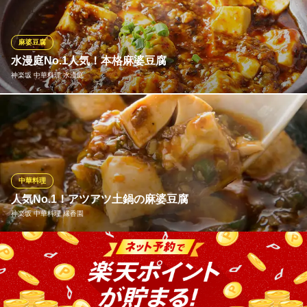
込んで完成させる絶品スープに、薄くしなやかな皮、そこから溢
れ出す濃厚なスープと具材が奏でる珠玉のハーモニーを、是非と
もその味わいを体感して下さい。
麻婆豆腐
水漫庭No.1人気！本格麻婆豆腐
神楽坂チャイニーズ 結華楼 ～Yuikarou～
神楽坂 中華料理 水漫庭
完全個室★神楽坂中華
地下鉄飯田橋駅 徒歩3分
東京都新宿区神楽坂3-2 木村屋ビル5F
リピーター多数！当店の看板メニュー、本格四川風の麻婆豆腐！
山椒を使用し、ほどよくピリ辛で癖になる味わいで大変ご好評い
ただいております。麻婆豆腐のほかに、麻婆丼、麻婆麺などもご
用意。いずれも定番人気メニューとしてご注文いただいておりま
す。初めてご来店の方は是非当店の麻婆豆腐をお召し上がり下さ
中華料理
い。
人気No.1！アツアツ土鍋の麻婆豆腐
神楽坂 中華料理 縁香園
神楽坂 中華料理 水漫庭
神楽坂の本格中華料理店
当店で人気No.1を誇る麻婆豆腐は、豆腐屋さんが手作りする豆
地下鉄有楽町線飯田橋駅B3番出口 徒歩1分
東京都新宿区神楽坂2-10 カグラビルズB1
腐、挽き肉、ネギを3種類の豆板醤で絡めた口どけの良い逸品。片
栗粉で締める際に豆板醤のタレと豆腐がうまく混ざるように調整
し、どちらもバランス良くおいしくお召し上がりいただけるのが