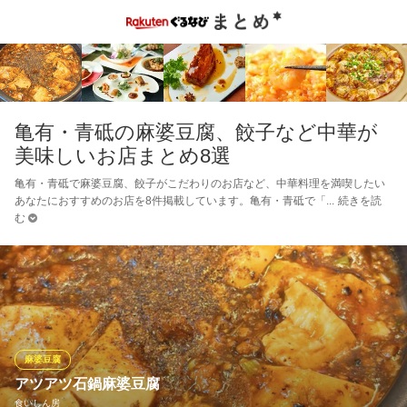
亀有・青砥の麻婆豆腐、餃子など中華が
美味しいお店まとめ8選
亀有・青砥で麻婆豆腐、餃子がこだわりのお店など、中華料理を満喫したい
あなたにおすすめのお店を8件掲載しています。亀有・青砥で「
続きを読
む
麻婆豆腐
アツアツ石鍋麻婆豆腐
食いしん房