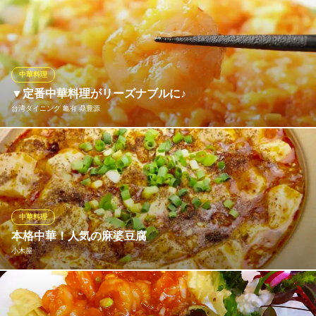
紹興酒で炊いたスペアリブに梅の香りを移したタレをかけてお出
ＪＲ常磐線綾瀬駅 徒歩17分
東京都葛飾区西亀有2-45-16
しします。
中華ダイニング 一途一心
中華料理
中華料理
ＪＲ常磐線亀有駅 徒歩5分
▼定番中華料理がリーズナブルに♪
東京都葛飾区亀有4-37-8
台湾ダイニング 亀有 鼎豊源
本格的な中華料理を前菜～メイン料理まで手作りでお召し上がり
いただけます！！お子様に人気なメニューや、お酒にぴったりの
メニュー、お腹一杯になるメニューなど豊富にご用意していま
す！！宴会だけではなく、ランチタイムやお仕事帰りにでも お気
軽にお立ち寄りください！！お待ちしています！！
中華料理
本格中華！人気の麻婆豆腐
台湾ダイニング 亀有 鼎豊源
小木屋
台湾ダイニング居酒屋
ＪＲ常磐線亀有駅 徒歩3分
東京都葛飾区亀有3-20-13 はやしやビル1F
餃子メニューはもちろん酒場メニューも充実！