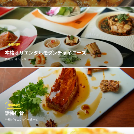
アツアツで提供される、石鍋麻婆豆腐は当店自慢の逸品。ピリッ
と効いた山椒がクセになる美味さです。白米とも相性抜群！ぜひ
ライス＆スープセットでご注文下さい！
食いしん房
中華料理
下町の中華工房
本格オリエンタルモダンチャイニーズ
ＪＲ常磐線亀有駅 徒歩4分
西亀有 ギャラリー
東京都葛飾区亀有5-25-1 作左部ビル1F
正統派の中国広東料理に加えて、東南アジアの料理も本格クオリ
ティで味わえます。 シェフが開発した特製ソースや鶏肉の柔らか
さが逸品の「よだれ鶏」から、シンガポールチキンライスの名で
親しまれる海南鶏飯やラクサヌードルまで様々！最新の中国料理×
洗練されたシンガポールテイストのオリエンタル料理をご堪能下
中華料理
さい。
話梅排骨
中華ダイニング 一途一心
西亀有 ギャラリー
オリエンタルモダン中華