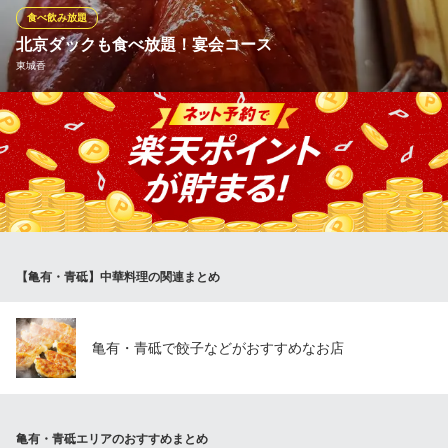
坦々麺専門店
食べ飲み放題
ＪＲ常磐線亀有駅 徒歩2分
北京ダックも食べ放題！宴会コース
東京都葛飾区亀有3-26-1 リリオ館 1F リリオ館 1F
東城香
神コスパで話題の店内で焼いたパリパリの北京ダック食べ放題＋
ビール含む飲み放題2時間コース！ 中国国家公認の高級調理師が
店内専用のカマで焼き上げたパリパリの北京ダックがなんと食べ
放題！香ばしい皮だけでなく、鴨のジューシーな肉も存分に味わ
えます。
東城香
【亀有・青砥】中華料理の関連まとめ
価格明快！餃子酒場
京成本線堀切菖蒲園駅 徒歩3分
東京都葛飾区堀切4-8-12 SSビル1F
亀有・青砥で餃子などがおすすめなお店
亀有・青砥エリアのおすすめまとめ