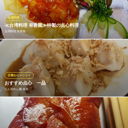
小木屋
餃子酒場
ＪＲ常磐線亀有駅 徒歩3分
台湾料理
東京都葛飾区亀有3-32-6
≪台湾料理 有香園≫特製の点心料理
台湾料理 有香園
じっくりと煮込んだお肉料理や野菜たっぷりのヘルシー料理ま
で、種類豊富なメニューが勢ぞろい♪肉汁たっぷりアツアツ「小籠
包」やカリッとジューシーな「焼き餃子」は、子供から大人まで
人気の定番料理。辛いものがお好きな方には、「特製担々麺」や
「マーボー豆腐」がおすすめ◎
日替わりメニュー
おすすめ点心 一品
台湾料理 有香園
たん坦めん麺 炎真
葛飾の本格台湾料理店
ＪＲ常磐線亀有駅 徒歩1分
東京都葛飾区亀有5-35-3
中国の伝統点心、一口で食べられる、餃子やシュウマイ、小龍包
など。 お酒にも合うので、ぜひお越しください。
たん坦めん麺 炎真