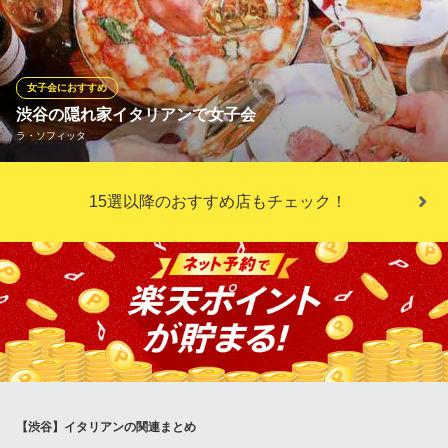
東京都渋谷区道玄坂1-6-9 ILA道玄坂ビル2・3F
わいに新たな息吹を吹き込み、素材を活かした創作料理がたくさ
んお出迎え。イタリアを感じるこだわりの逸品をお試しくださ
い。名物の「溶岩パスタ」をはじめ、前菜やサラダなども種類豊
富。お得な飲み放題付コースも3種ございますのでぜひご利用くだ
女子会におすすめ
さい。
渋谷の隠れ家イタリアンで女子会
ラ・ソフィッタ
The Attachment 渋谷店
五感で楽しむイタリアン
『La SOFFITTA』女子会におすすめのお店♪コースは本格薪窯ピ
ＪＲ渋谷駅 徒歩4分
15選以降のおすすめ店もチェック！
東京都渋谷区渋谷3-27-11 6F
ッツァはもちろん、とろける生ハムなど、嬉しい大満足のお料理
をご用意！デザートをお付けしております。ガッツリとお肉を食
べたい方におすすめ！塊リブロースステーキコース では1kgの塊
り肉をメインに多彩なお料理をご堪能頂けます！
ラ・ソフィッタ
渋谷 ビストロ バル
ＪＲ渋谷駅 徒歩5分
東京都渋谷区宇田川町16-12
【渋谷】イタリアンの関連まとめ