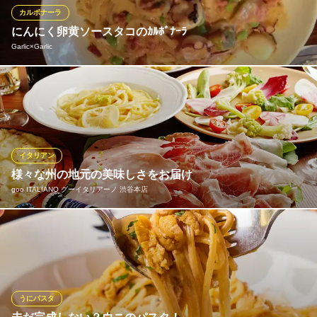
くこと間違いなし。珠玉の料理の数々を是非ご堪能ください。
カルボナーラ
にんにく卵黄ソースタコのｶﾙﾎﾞﾅｰﾗ
biodinamico（ビオディナミコ）
Garlic×Garlic
渋谷駅×イタリアン
東急田園都市線渋谷駅 徒歩7分
東京都渋谷区神南1-19-14 クリスタルポイントビル3F
ベーコンの代わりにタコを使った当店オリジナルのカルボナー
ラ！
Garlic×Garlic
イタリアンにんにく料理
イタリアン
京王井の頭線神泉駅 徒歩4分
様々な州の地元の美味しさをお届け
東京都渋谷区松涛1-26-2 1F
goo ITALIANO グーイタリアーノ 渋谷本店
「郷土料理はあってもスタンダードなイタリア料理はない」とい
われるように、多様性こそがイタリア食文化の魅力です。地産地
消されてなかなか紹介されることが少ない地元の美味しさを、ぜ
ひ当店で発見してみてください。知っているようで知らなかった
イタリア郷土料理を、肩肘張らずに楽しめるカジュアルなお店で
うにパスタ
す。