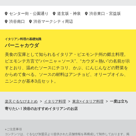
センター街・公園通り
道玄坂・神泉
渋谷東口・宮益坂
渋谷南口
渋谷マークシティ周辺
イタリアン料理の基礎知識
バーニャカウダ
美食の宝庫として知られるイタリア・ピエモンテ州の郷土料理。
ピエモンテ方言で“バーニャ＝ソース”、“カウダ＝熱い”の名前が示
すとおり、温めたソースにチコリ、かぶ、にんじんなどの野菜を
からめて食べる。ソースの材料はアンチョビ、オリーブオイル、
ニンニクが基本3点セット。
楽天ぐるなびまとめ
イタリア料理
東京×イタリア料理
一度は立ち
寄りたい！渋谷のおすすめイタリアンのお店
※ご注意事項
コンテンツは、ぐるなび加盟店より提供された店舗情報を再構成して制作しております。掲