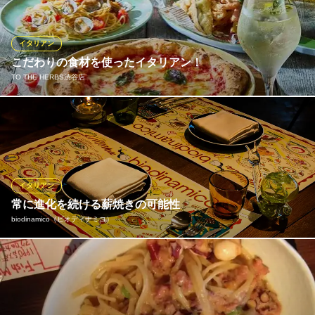
わえない料理を渋谷の街を眺めながら味わう、ひと味違う食体
験。アートに囲まれ、音楽に浸り、食に舌鼓を打つ、ここでしか
叶わないひとときを。
イタリアン
こだわりの食材を使ったイタリアン！
Gallery 11
TO THE HERBS渋谷店
渋谷でビビッドな食体験
ＪＲ渋谷駅 徒歩2分
東京都渋谷区道玄坂2-25-12 ホテルインディゴ東京渋谷11F
【ハーブに、乾杯！】「ハーブ・チーズ・ワインをもっと身近
に、もっとおいしく」というコンセプトのもと、1995年に誕生し
たTO THE HERBS。四半世紀に渡って、皆さまに愛され続ける自
慢のメニューの数々。ぜひご賞味ください！
イタリアン
TO THE HERBS渋谷店
常に進化を続ける薪焼きの可能性
石窯ピザと自家製パスタ
biodinamico（ビオディナミコ）
ＪＲ渋谷駅 徒歩6分
東京都渋谷区宇田川町4-3 lyf渋谷東京 2F
横浜のSALONE2007の姉妹店でありながらアラカルトで薪焼きを
メインとした骨太な料理。なかでもぜひ召し上がっていただきた
いのが「グラスフェット牛の薪焼き」。素材が持つポテンシャル
を最大限に引き出した絶妙な味わいに、お腹も心も満たされてい