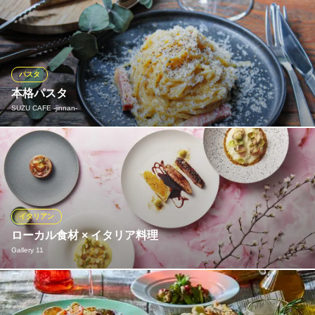
ランチからディナーまで、当店自慢のパスタを多彩なソースでご
用意しております。 オイル、トマト、クリームなど、お好みに合
わせてお選びいただけるパスタは、どれもワインとの相性抜群。
その日の気分にぴったりの一皿を見つけて、本格的なイタリアン
の味わいを心ゆくまでお楽しみください。
パスタ
本格パスタ
渋谷パスタバル
SUZU CAFE ‐jinnan‐
イタリアンワインバル
ＪＲ渋谷駅 徒歩3分
東京都渋谷区桜丘町16-9 渋谷Xeビル1F
麺にもこだわった、本格イタリアンパスタも数種類ご用意してお
ります。
SUZU CAFE ‐jinnan‐
カフェ＆ダイナー
イタリアン
ＪＲ渋谷駅ハチ公口 徒歩5分
ローカル食材 × イタリア料理
東京都渋谷区神南1-20-4 VORT渋谷kaleido3F
Gallery 11
こだわりのイタリア料理を、豊富なコースやアラカルトメニュー
で。シェフが様々な地で培った経験をアクセントにした他では味