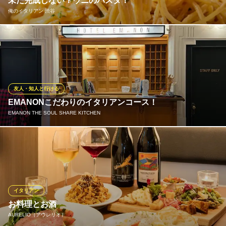
未だ完成しない？ウニのパスタ！
俺のイタリアン 渋谷
goo ITALIANO グーイタリアーノ 渋谷本店
イタリアンレストラン
渡伊して星付きレストランで修業したのち、恵比寿の老舗イタリ
ＪＲ渋谷駅東口 徒歩5分
東京都渋谷区渋谷1-11-3 第一小山ビル1F
アンなどで料理長を歴任したシェフが全てのお店で提供してきた
ウニのパスタ！未だに進化し続けるこだわりの味は「俺のイタリ
アン 渋谷」でお召し上がりいただけます♪イタリアンの神髄とも
言えるこだわりのパスタをぜひご堪能ください！
友人・知人と行ける
EMANONこだわりのイタリアンコース！
俺のイタリアン 渋谷
EMANON THE SOUL SHARE KITCHEN
窯焼きピッツァが自慢！
ＪＲ渋谷駅 徒歩4分
東京都渋谷区宇田川町12-7 渋谷エメラルドビル2F
EMANONがご提供するお洒落なイタリアンをお得に楽しめるコー
スを、多数ご用意しております！こだわりの食材のみを使用した
当店自慢のコース料理をぜひご堪能ください♪料理はもちろんドリ
ンクも種類豊富にご用意致しておりますので様々なシーンでご利
用ください！！
イタリアン
お料理とお酒
EMANON THE SOUL SHARE KITCHEN
AURELIO（アウレリオ）
貸切 イタリアン 個室