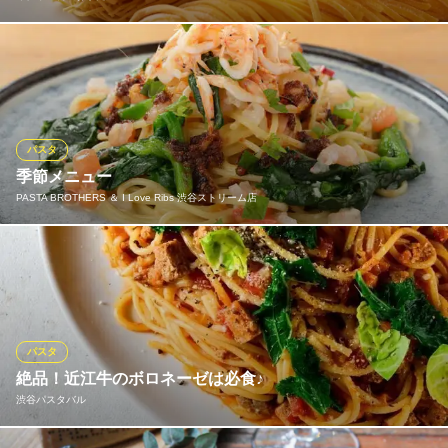
生パスタは合わせるソースによって配合、粉の種類をつくり分け
ています。 パスタのソースによりスパゲッティーニ、ショートパ
スタなどの乾麺も使います。
イタリア料理おかだ
パスタ
イタリア料理
季節メニュー
地下鉄千代田線代々木公園駅2番出口 徒歩8分
PASTA BROTHERS ＆ I Love Ribs 渋谷ストリーム店
東京都渋谷区神山町7-12 太田ビル1F
季節ごとに旬のパスタをご用意しております。
PASTA BROTHERS ＆ I Love Ribs 渋谷ストリーム店
生パスタとプライムリブ
地下鉄副都心線渋谷駅 徒歩1分
パスタ
東京都渋谷区渋谷3-21-3 渋谷ストリーム2F
絶品！近江牛のボロネーゼは必食♪
渋谷パスタバル