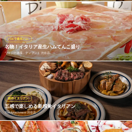
地下鉄銀座線渋谷駅 徒歩9分
東京都渋谷区南平台町7-1
イタリアで出会った自然派ワインと手打ちパスタを中心とした各
州に渡る郷土料理。
AURELIO（アウレリオ）
イタリア郷土料理を堪能
パルマ産生ハム
京王井の頭線神泉駅 徒歩1分
名物！イタリア産生ハムてんこ盛り
東京都渋谷区円山町16-1
ワインの酒場。ディプント 渋谷店
イタリア産とスペイン産の上質な生ハムとサラミをぎっしりと敷
き詰め、てんこ盛りでご提供！見た目のインパクト大！ほどよい
塩気がワインにピッタリの逸品です。3名様以上向けのレギュラー
サイズ以外に、2名様用のハーフサイズもご用意しております。野
菜やバゲットと一緒にご堪能ください。添えてあるぶどうでお口
創作イタリアン
直しも♪
五感で楽しめる新感覚イタリアン
The Attachment 渋谷店
ワインの酒場。ディプント 渋谷店
ワインの酒場
美しく鮮やかな盛り付けがお客様の視覚までも魅了。伝統的な味
ＪＲ渋谷駅 徒歩1分