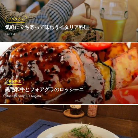
のパスタ。現地のレシピを再現した多種多様なパスタを日替わり
で数種類ご用意しておりますので、いつ訪れても異なる味が楽し
めます♪厳選したワインやドリンクと一緒にお楽しみください♪
イタリアン
気軽に立ち寄って味わうイタリア料理
Vinolento（ヴィノレント）
TETTO
ご予約はこちらから
ＪＲ新潟駅 徒歩6分
新潟県新潟市中央区米山1-7-8 2F
当店はイタリアにあるバールのように気軽に立ち寄れる町の食
堂。地元である新潟の美味しい食材をふんだんに使用した料理を
ご提供します！ディナータイムにはしっかり味わえるコース料
理。アラカルトでは「惣菜盛り合わせ」や南イタリアの魚介のパ
スタ、北イタリアのお肉の煮込み、伝統的な郷土菓子もお楽しみ
看板料理
頂けます。
黒毛和牛とフォアグラのロッシーニ
Tsubamesanjo Bit Niigata
TETTO
イタリア食堂
新潟県産黒毛和牛ヒレ肉シャトーブリアンとフランス産フォアグ
ＪＲ越後線白山駅 徒歩18分
新潟県新潟市中央区西堀通3番町794-5 1～2F
ラのロッシーニ。贅沢な逸品です。
Tsubamesanjo Bit Niigata