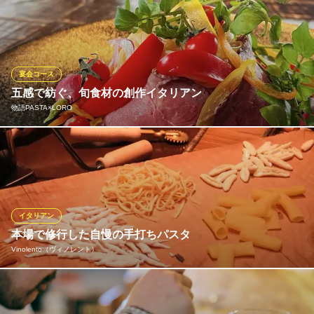
お一人様10,000円パーティーコースをご用意！貸切は10名様から
ご相談ください♪結婚式の2次会や会社宴会など宴会は貸切で！ も
ちろん少人数の宴会もＯＫ！ちょっとリッチな女子会や友人との
飲み会に2時間飲み放題付コースがオススメです！皆でワイワイ楽
しくパーティー★
宴会コース
五感で紡ぐ、旬食材の創作イタリアン
Fiorita～フィオリータ～
物語PASTA×LORO
イタリア料理店
ＪＲ新潟駅 徒歩4分
新潟県新潟市中央区米山1-7-1 シーアンドディービル
大切な方と過ごす時間を彩る、物語性溢れるパーティプランをご
用意。自慢のモチモチ生パスタをメインに、地産地消の新鮮な野
菜や旬の厳選素材を贅沢に使用しました。前菜からパティシエ特
製ドルチェまで、目でも楽しめる色鮮やかな一皿が続きます。女
子会や記念日、各種ご宴会に、心温まる至福のひとときを演出し
イタリアン
ます。
本場で修行した自慢の手打ちパスタ
Vinolento（ヴィノレント）
物語PASTA×LORO
イタリアン
当店の料理はその時期旬の食材を使い、イタリア料理の技法で丁
ＪＲ越後線上所駅 徒歩29分
新潟県新潟市中央区神道寺南2-7-33 宮永ビル1F
寧に調理しています。おすすめはモチモチ食感が堪らない手打ち