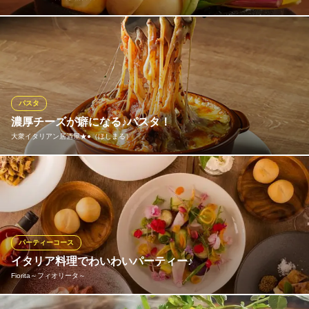
みずみずしい珍しいフレッシュ野菜と、甘みを引き出したグリル
お野菜を贅沢に楽しめる一皿です。彩り豊かな旬の野菜に合わせ
るのは、お店特製の濃厚な自家製ソース。それぞれの野菜が持つ
本来の美味しさを、温かいソースがより一層引き立てます。
パスタ
Bistro BOBO‐新潟駅南口店‐
濃厚チーズが癖になる♪パスタ！
ビストロ創作料理
大衆イタリアン居酒屋★●（ほしまる）
ＪＲ新潟駅 徒歩6分
新潟県新潟市中央区米山1-9-3 鈴木ビル1F
パスタは、各種4種類の他、コース料理では『シェフおまかせパス
タ』も！一度食べたら、リピート確定のパスタ。ご賞味くださ
い！
大衆イタリアン居酒屋★●（ほしまる）
パーティーコース
大衆イタリアン居酒屋
イタリア料理でわいわいパーティー♪
ＪＲ新潟駅 徒歩6分
Fiorita～フィオリータ～
新潟県新潟市中央区弁天1-4-29 IMAビル6F