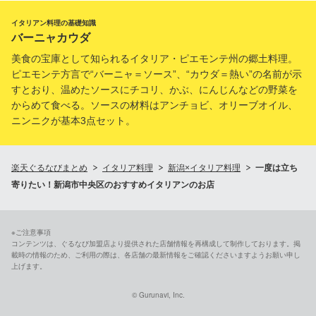
イタリアン料理の基礎知識
バーニャカウダ
美食の宝庫として知られるイタリア・ピエモンテ州の郷土料理。
ピエモンテ方言で“バーニャ＝ソース”、“カウダ＝熱い”の名前が示
すとおり、温めたソースにチコリ、かぶ、にんじんなどの野菜を
からめて食べる。ソースの材料はアンチョビ、オリーブオイル、
ニンニクが基本3点セット。
楽天ぐるなびまとめ
イタリア料理
新潟×イタリア料理
一度は立ち
寄りたい！新潟市中央区のおすすめイタリアンのお店
※ご注意事項
コンテンツは、ぐるなび加盟店より提供された店舗情報を再構成して制作しております。掲
載時の情報のため、ご利用の際は、各店舗の最新情報をご確認くださいますようお願い申し
上げます。
© Gurunavi, Inc.