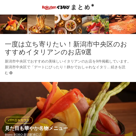
一度は立ち寄りたい！新潟市中央区のお
すすめイタリアンのお店9選
新潟市中央区でおすすめの美味しいイタリアンのお店を9件掲載しています。
新潟市中央区で「デートにぴったり！静かでおしゃれなイタリ
続きを読
む
バーニャカウダ
見た目も華やか名物メニュー
Bistro BOBO‐新潟駅南口店‐