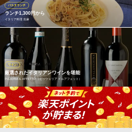
本格イタリアン
パスタランチ
ＪＲ新潟駅万代口 車5分
ランチ1,300円から
新潟県新潟市中央区新島町通1ノ町1977
イタリア料理 良麻
日替わりのパスタをお楽しみいただけるランチセットです。 サラ
ダと食後のドリンクも付いて、お手軽に本場の味をご賞味いただ
けます。 ドルチェランチセットは1,700円、贅沢な記念日ランチ
コースは3,000円。記念日ランチコースはアニバーサリーデザート
プレートもついています。
ワイン
厳選されたイタリアンワインを堪能
イタリア料理 良麻
PIZZERIA IL AFFETTO （ピッツェリア イルアフェット）
本格イタリアン
ＪＲ越後線白山駅 徒歩23分
新潟県新潟市中央区南浜通一番町373-3 1F
店主自らが厳選した当店のワインのほとんどがイタリア産。リー
ズナブルなものからビンテージワインまで、自慢のピッツァや地
中海料理と相性抜群のワインを数多く取り揃えています！きっ
と、お気に入りのワインが見つかるはず。ワイングラス片手に前
菜を楽しみながら、ピッツァが焼けるまでの時間をお過ごしくだ
さい。