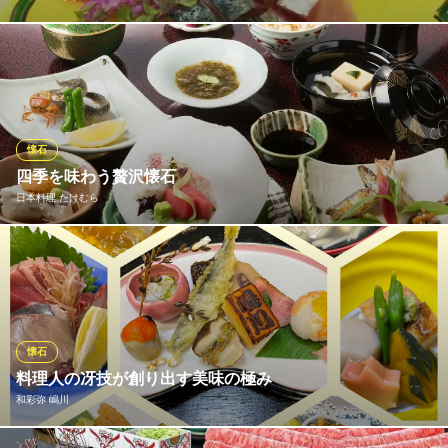
彩りに、かおりに、味わいに、季節の風情が上品に漂う、割烹も
ち月の懐石、鍋物、一品料理の数々。静かなお座敷の中で、和や
かなひとときをゆっくりとご堪能ください。
日本料理 もち月 一味庵
懐石
日本料理
四季を味わう贅沢懐石
阪堺線宿院駅 徒歩1分
日本料理 たけむら
大阪府堺市堺区大町東1-2-3
全国各地から、その時季に最も美味しい食材を厳選し、素材本来
の旨みを最大限に引き出す調理を心がけています。季節の移ろい
を器や香り、味わいとともに五感で感じていただけるよう、一皿
一皿に心を込めてご提供いたします。
懐石
日本料理 たけむら
料理人の冴技が創り出す美味の極み
料亭・懐石料理・和食
和彩弥 嶋川
南海本線堺駅 徒歩8分
大阪府堺市堺区大町東1-2-4