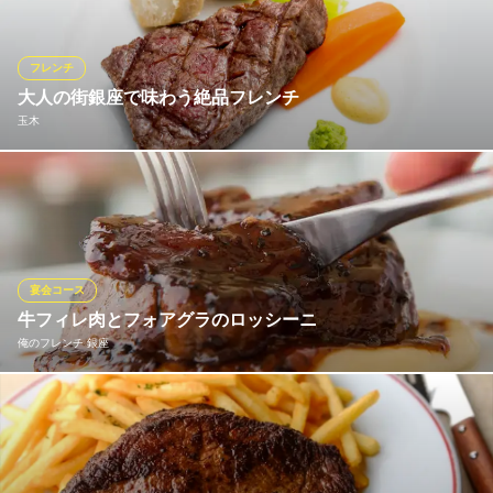
理。食材の味わいを最大限引き出した、骨太でくせになる料理を
お召し上がりいただけます。流行を追わない、トラディショナル
スタイルの料理でおもてなしいたします。
フレンチ
大人の街銀座で味わう絶品フレンチ
ビストロ オザミ
玉木
フランス料理＆ワイン
地下鉄銀座線銀座駅 徒歩3分
東京都中央区銀座6-10-1 GINZA SIX 6F
フランスへ渡り、本場での経験を積んだ店主が織り成す、本格派
のフランス料理をご提供いたします。お客様1人ひとりにより楽し
く料理をお召し上がりいただくべく、素材から調理方法、盛り付
けなど、細部にまでこだわります。1品ずつ丁寧に、真心込めて作
る料理を、じっくりとお楽しみください。
宴会コース
牛フィレ肉とフォアグラのロッシーニ
玉木
俺のフレンチ 銀座
フレンチと創作料理の店
地下鉄銀座線新橋駅 徒歩4分
東京都中央区銀座8-5-25 エイトビル1F
俺のフレンチ旗艦店で料理長を務めるシェフ・西村が提供する
「クラシックフレンチ」と「ジャパニーズフレンチ」を存分にお
召し上がりください。また俺のシリーズ代表料理である「ロッシ
ーニ」は食べるべき一品。ディナーコースは4,400円から、飲み放