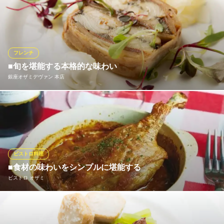
本格フレンチをより気軽にお楽しみいただける当店では、旬食材
を使用したランチコース・ディナーコース・単品メニューを各種
ご用意。フレンチならではの繊細な味わいと、見た目の美しさに
ご注目ください。きっとお気に召していただけますよ♪ちょっとし
た贅沢気分を是非この機会にご体験ください。
フレンチ
■旬を堪能する本格的な味わい
プティオザミ
銀座オザミデヴァン 本店
本格フレンチ＆ワイン
地下鉄有楽町線銀座一丁目駅 徒歩1分
東京都中央区銀座1-4-9 銀座オザミビル1F
《銀座オザミデヴァン 本店》でご提供しているのは、季節に合わ
せた旬食材をふんだんに盛り込んだ、本格的な味わいのフランス
料理。食材だけでなく、見た目や香りなど、目でもお楽しみいた
だけるよう、盛り付けの美しさにもこだわりました。コースで、
アラカルトで。お好みのスタイルで当店をご堪能ください。
ビストロ料理
■食材の味わいをシンプルに堪能する
銀座オザミデヴァン 本店
ビストロ オザミ
銀座×フレンチxワイン
地下鉄有楽町線銀座一丁目駅 徒歩1分
東京都中央区銀座1-4-9 銀座オザミビル4F
パリで100年以上の歴史を重ねる「ビストロ料理」をコンセプト
に、フランスをはじめとした全国各地の旬食材をシンプルに調