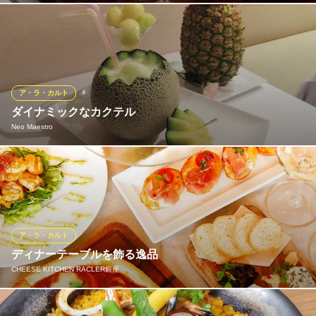
フランス料理
厳選した黒毛和牛にブランド豚を加えたタネを1日寝かせ、フォア
地下鉄東銀座駅 徒歩2分
東京都中央区銀座4-10-1 銀座AZAビル3F
グラを包み込んだ風味豊かなハンバーグです。贅沢さと優雅さを
一度に味わうことができる自慢の一品。
ahill ginza
ア・ラ・カルト
フレンチ鉄板焼き
ダイナミックなカクテル
地下鉄銀座線銀座駅C8番出口 徒歩3分
Neo Maestro
東京都中央区銀座2-4-6 銀座Velvia館 8F
夏も本番！。メロンやパイナップルをそのまま器にした、ここで
しか飲めないダイナミックなカクテルを、少人数の方々や、カッ
プルの方、パーティー向けのカクテルとして楽しんでは如何です
か？！。是非、この機会にご来店頂き、写メを撮っては如何です
か。心よりお待ちしております。
ア・ラ・カルト
ディナーテーブルを飾る逸品
Neo Maestro
CHEESE KITCHEN RACLER銀座
完全個室×フレンチ
地下鉄日比谷線東銀座駅 徒歩4分
東京都中央区銀座7-10-12 第二柳屋ビルB1
鮮やかな色彩と食欲を膨らませるcheeseの香り☆ 一口頬張れば笑