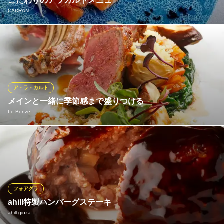
こだわりのアラカルトメニュー
東京都中央区銀座7-5-12 ニューギンザビル8号館3F
CADRAN
銀座の象徴的な景色を一望できるテラス席やバーカウンターで、
こだわりのフードメニューをお楽しみいただけます。 海洋深層水
で48時間以上浄化した美味しい牡蠣「8TH SEA OYSTER」やサス
テナブルな生産方法によって作られたスウェーデン産のキャビア
など、シャンパーニュとのペアリングがおすすめです。
ア・ラ・カルト
メインと一緒に季節感まで盛りつける
CADRAN
Le Bonze
銀座 駅直結 フレンチ
地下鉄丸ノ内線銀座駅 徒歩2分
東京都中央区銀座5-8-1 銀座プレイス7F
タイムの香りが肉の旨味を引き立てる「仔羊のロースト」は、カ
ラフルな色使いと繊細な盛りつけにシェフの技が光る。ラタトゥ
イユやクスクスの他、いろいろな野菜が添えられて、ボリューム
満点。料理は、日常的に使ってほしいからとアラカルトのみ。フ
レンチでは珍しく「遠慮することなく、みんなでシェアでどう
フォアグラ
ぞ」という。
ahill特製ハンバーグステーキ
ahill ginza
Le Bonze