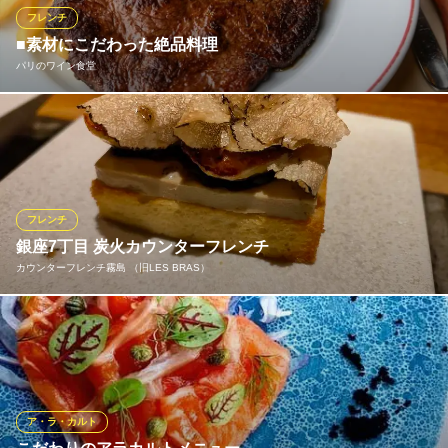
題付きのパーティーコースは6,000円～ご案内いたします。
フレンチ
■素材にこだわった絶品料理
俺のフレンチ 銀座
パリのワイン食堂
フレンチ
地下鉄有楽町線銀座一丁目駅 徒歩2分
東京都中央区銀座1-8-19 ONE GINZA B1
当店のディナーは、メインやオードブルが自由に選べる「カジュ
アルフレンチコース」のみのご提供となります。どれも食材にこ
だわり、丁寧に仕上げた逸品ばかり。お好みを選んでご自分だけ
のコースをお楽しみください。またランチでは、平日限定の日替
わりランチなどをご用意。昼も夜も優雅なひと時をどうぞ。
フレンチ
銀座7丁目 炭火カウンターフレンチ
パリのワイン食堂
カウンターフレンチ霧島 （旧LES BRAS）
フランス料理とワイン
都営浅草線東銀座駅 徒歩2分
東京都中央区銀座3-13-11 銀座芦澤ビル1F
席数8席の隠れ家な雰囲気の本格フレンチ。 完全予約制となりま
す。Les Brasシェフおまかせコースをご堪能下さい
カウンターフレンチ霧島 （旧LES BRAS）
銀座フレンチ
ア・ラ・カルト
ＪＲ新橋駅 徒歩5分