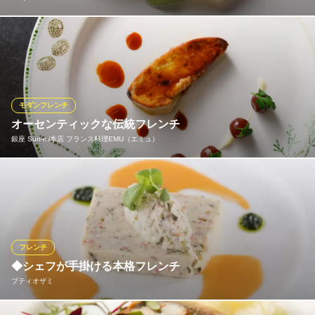
南仏で育ったベカ氏の原点は地中海に吹く風ミストラルがもたら
す香り。柑橘やハーブのアクセントを効かせた自然で優しい料理
の豊かな風味は感動的だ。
ESqUISSE
モダンフレンチ
フランス料理
オーセンティックな伝統フレンチ
地下鉄銀座線銀座駅B6番出口 徒歩1分
銀座 Sun‐mi本店 フランス料理EMU（エミュ）
東京都中央区銀座5-4-6 ロイヤルクリスタル銀座9F
ロココ調の雰囲気の優雅なゆったりとした上質空間で、伝統的な
技術にのっとったオーセンティックなフランス料理をお召し上が
り頂けます。ご接待、記念日、お誕生日、お祝い事のお食事、パ
ーティー等におすすめです。
フレンチ
銀座 Sun‐mi本店 フランス料理EMU（エミュ）
◆シェフが手掛ける本格フレンチ
個室完備/創業50年
プティオザミ
地下鉄銀座駅 徒歩3分
東京都中央区銀座6-3-9 7階