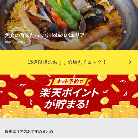
みがこぼれるような逸品ばかりをご用意しております♪RACLERの
料理をどうぞ心ゆくまでご堪能あれ。
CHEESE KITCHEN RACLER銀座
ア・ラ・カルト
大人のチーズ専門店
魚介の旨味たっぷりHolaのパエリア
地下鉄有楽町線銀座一丁目駅4番出口 徒歩1分
Hola！ Ginza7
東京都中央区銀座2-2-14 10F
当店名物「天使海老のパエリア」魚介の旨味を凝縮させた特製の
15選以降のおすすめ店もチェック！
出汁で仕上げます。ぷりぷりの天使海老とアサリやムール貝など
魚介の旨みをたっぷりと吸いこんだスペイン名物料理。
Hola！ Ginza7
本格派スペイン料理
地下鉄丸ノ内線銀座駅C2番出口 徒歩6分
東京都中央区銀座7-2-11 菊村ビル1F
銀座エリアのおすすめまとめ