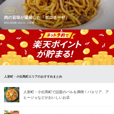
人形町ワイン酒場
パスタ
ワイン×新鮮オイスター
肉の旨味が凝縮した「ボロネーゼ」
地下鉄日比谷線人形町駅A5出口 徒歩2分
BOLOGNE HOLIC 日本橋
東京都中央区日本橋堀留町1-6-14 NAビル1F
当店のボロネーゼは、一般的なトマトベースのミートソースとは
一線を画す「肉料理」です。 ボロネーゼ専業メーカー「BIGOLI」
のレシピを忠実に再現。 水を使わず、たっぷりの赤ワインで牛肉
の旨味を凝縮させる贅沢な仕込み。 一口食べれば、これまでのボ
ロネーゼの概念が覆されるはずです。
BOLOGNE HOLIC 日本橋
人形町・小伝馬町エリアのおすすめまとめ
パスタ ワイン飲み放題
都営新宿線馬喰横山駅 徒歩1分
東京都中央区日本橋横山町4-10 大原第5ビル1F
人形町・小伝馬町で話題のバルを満喫！パエリア、ア
ヒージョなどがおいしいお店