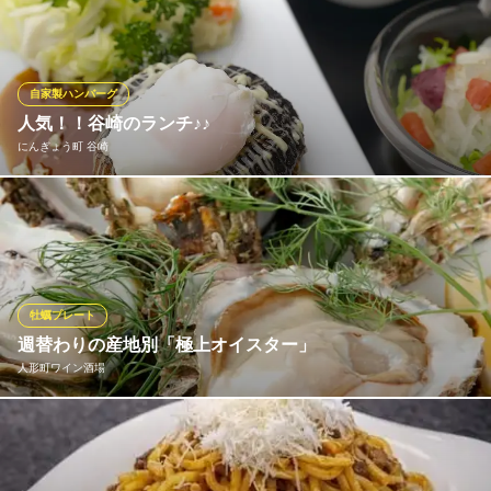
老フライと初代の想いが込められた、芳味亭の歴史を堪能できる
重箱をご用意いたしました。
芳味亭 人形町本店
自家製ハンバーグ
洋食 シチュー
人気！！谷崎のランチ♪♪
地下鉄日比谷線人形町駅 徒歩3分
にんぎょう町 谷崎
東京都中央区日本橋人形町2-3-4
雑誌にも載った人気メニュー！温玉照り焼きハンバーグ。ふっく
らとしたボリュームのあるハンバーグに甘い照り焼きソースと温
泉たまごをトッピング。ジューシーなお肉にとろりとソースが絡
んでやみつきになります！照り焼き温玉ソースの他にも季節限定
でもう一種類ご用意していますので、お好みで選んでみてくださ
牡蠣プレート
い♪
週替わりの産地別「極上オイスター」
※こちらは昼のみのこだわりです。
人形町ワイン酒場
にんぎょう町 谷崎
秋田県男鹿産、岩手県大槌産など、旬の生牡蠣をご提供致しま
全国の銘柄肉を堪能
す。牡蠣の産地は当日のメニューまたは、スタッフまでご確認下
地下鉄日比谷線人形町駅A2番出口 徒歩1分
東京都中央区日本橋人形町1-7-10
さい♪