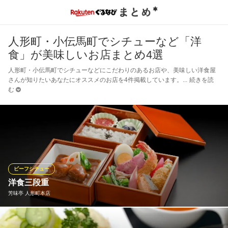
人形町・小伝馬町でシチューなど「洋
食」が美味しいお店まとめ4選
人形町・小伝馬町でシチューなどにこだわりのあるお店や、美味しい洋食屋
さんが知りたいあなたにオススメのお店を4件掲載しています。
続きを読
む
ビーフシチュー
洋食三段重
芳味亭 人形町本店
一口大のビーフスチューやハンバーグ、蟹クリームコロッケ、海