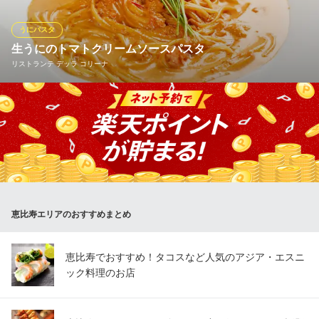
グラツィオーゾ 恵比寿
うにパスタ
隠れ家イタリアン
生うにのトマトクリームソースパスタ
ＪＲ恵比寿駅 徒歩8分
リストランテ デッラ コリーナ
東京都目黒区三田2-4-6 Ebisu-Borgビル半地下1F
北海道から届く新鮮なうにを使用して作る、生うにのトマトクリ
ームパスタは店の一番人気のメニュー。うにの濃厚な味わいとト
マトの酸味が絶妙にマリアージュ。また魚の骨や貝で丁寧に取っ
た出汁（フュネドゥポワソン）が奥深い味わいを作ってます。限
定数では有りますがぜひご来店の際にはお試し下さい。
リストランテ デッラ コリーナ
恵比寿エリアのおすすめまとめ
イタリアン
ＪＲ恵比寿駅西口 徒歩8分
東京都渋谷区恵比寿南2-9-4 安島ビル2F
恵比寿でおすすめ！タコスなど人気のアジア・エスニ
ック料理のお店