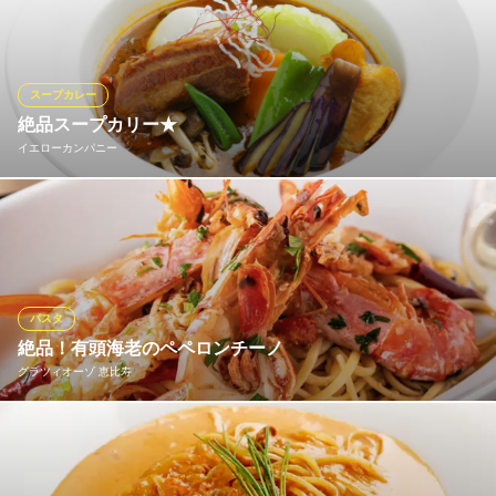
ら、肉味の濃い赤身部位とサーロイン等の上質な脂を独自の配合
で混ぜ、表面はカリッと香ばしく、適度なジューシー感で焼き上
げたハンバーグ。
スープカレー
BeefGarden 恵比寿
絶品スープカリー★
産直和牛一頭買い焼肉
イエローカンパニー
ＪＲ恵比寿駅東口 徒歩5分
東京都渋谷区恵比寿4-10-8 orange恵比寿1F
恵比寿駅徒歩7分の場所に位置するイエローカンパニー。札幌を拠
点に大人気のスープカリー専門店が恵比寿と新宿に出店。種類も
豊富で辛さも選べるのでお子様連れのお客様にも大人気。野菜を
ベースとしたベジタブルカリーなど女性に大人気のメニューも沢
山ございます。ぜひお越しください。
パスタ
絶品！有頭海老のペペロンチーノ
イエローカンパニー
グラツィオーゾ 恵比寿
恵比寿のスープカレー屋
地下鉄日比谷線恵比寿駅 徒歩9分
東京都渋谷区東3-14-19 オークヒルズ1F
有頭海老とミニトマトのペペロンチーノ リングイネ。香ばしく焼
き上げた海老の旨味を存分に引き出した当店人気No.1の絶品パス
タ。