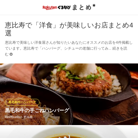
恵比寿で「洋食」が美味しいお店まとめ4
選
恵比寿で美味しい洋食屋さんが知りたいあなたにオススメのお店を4件掲載し
ています。恵比寿で「ハンバーグ、シチューの老舗に行ってみ
続きを読
む
黒毛和牛ハンバーグ
黒毛和牛の手ごねハンバーグ
BeefGarden 恵比寿
焼肉で使うものと同じ、産地直送一頭買いした黒毛和牛の中か