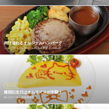
当店一番人気！生クリームをたっぷり使ったとろとろたまごにコ
ク深い濃厚ソースがたまらない絶品オムライスです！
CURE MAID CAFE
カフェ・喫茶店
ハンバーグ
ＪＲ秋葉原駅 徒歩3分
肉汁溢れるオリジナルハンバーグ
東京都千代田区外神田1-2-7 オノデン本店4F
ハンバーグ＆バル Tokyo Juicy Grill ヨドバシAkiba店
ナイフを入れた瞬間、じゅわっと溢れ出す肉汁。その香りと旨み
は、一口で心をつかむ極上の味わい。当店自慢のオリジナルハン
バーグは、厳選されたお肉を使い、ふっくらジューシーに仕上げ
ました。ソースはデミグラス、ガーリックBBQ、トマトなど6種。
トッピングも目玉焼き、牛タンなど豊富にご用意しております
オムライス
建国記念日はオムライスが半額！
ハンバーグ＆バル Tokyo Juicy Grill ヨドバシAkiba店
めいどりーみん 秋葉原本店
ハンバーグ＆バル
ＪＲ秋葉原駅 徒歩1分