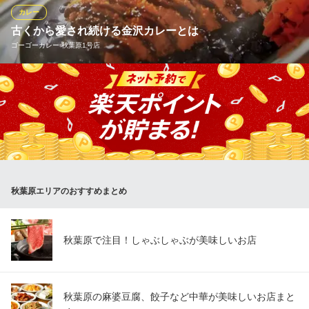
カレーショップC＆C 秋葉原店
カレー
秋葉原 お手軽 カレー
古くから愛され続ける金沢カレーとは
地下鉄日比谷線秋葉原駅 徒歩1分
ゴーゴーカレー 秋葉原1号店
東京都千代田区神田佐久間町1-24 GATO秋葉原ビル1F
☆★☆ 金沢カレーの定義 ☆★☆ （１）ルーは濃厚でドロッと
している。 （２）付け合わせとしてキャベツの千切りが載ってい
る。 （３）ステンレスの皿に盛られている。 （４）フォークまた
は先割れスプーンで食べる。 （５）ルーの上にカツを載せ、その
上にはソースがかかっている。
ゴーゴーカレー 秋葉原1号店
秋葉原エリアのおすすめまとめ
金沢カレー
ＪＲ秋葉原駅 徒歩1分
東京都千代田区神田佐久間町1-16-1 大橋ビル1F
秋葉原で注目！しゃぶしゃぶが美味しいお店
秋葉原の麻婆豆腐、餃子など中華が美味しいお店まと