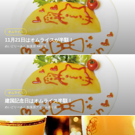
東京都千代田区神田花岡町1-1 ヨドバシAkiba8F
めいどりーみんでは、現在展開中の20店舗それぞれの建国記念日
（オープン日）に各店舗でプレーンオムライスを半額でお召しい
ただけるキャンペーンを実施いたします！ 本店は《４月２５日》
に実施！メイドキャストによる“ケチャップお絵かき＆おまじな
い”と一緒にお楽しみください！
オムライス
11月21日はオムライスが半額！
めいどりーみん 秋葉原本店
めいどりーみん 秋葉原 AKIBA
メイドカフェ
地下鉄銀座線末広町駅 徒歩1分
東京都千代田区外神田3-16-17 住吉ビル6F
めいどりーみんでは、現在展開中の20店舗それぞれの建国記念日
（オープン日）に各店舗でプレーンオムライスを半額でお召しい
ただけるキャンペーンを実施いたします！ ひみつきちは《11月21
日》に実施！メイドキャストによる“ケチャップお絵かき＆おまじ
ない”と一緒にお楽しみください！
オムライス
建国記念日はオムライス半額！
めいどりーみん 秋葉原 AKIBA
めいどりーみん 秋葉原アイドル通り店
メイドカフェ
ＪＲ秋葉原駅 徒歩5分
東京都千代田区外神田1-8-4 銭谷ビル3F
めいどりーみんでは、現在展開中の20店舗それぞれの建国記念日
（オープン日）に各店舗でプレーンオムライスを半額でお召しい