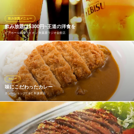
ただけるキャンペーンを実施いたします！ 秋葉原アイドル通り店
は《7月16日》に実施！メイドキャストによる“ケチャップお絵か
き＆おまじない”と一緒にお楽しみください！
飲み放題メニュー
飲み放題は5300円~王道の洋食を
めいどりーみん 秋葉原アイドル通り店
ビアホール銀座ライオン 秋葉原ラジオ会館店
メイドカフェ
地下鉄銀座線末広町駅 徒歩2分
東京都千代田区外神田4-4-2 第一ビル4F共益
飲み放題付コースなら是非『銀座ライオン秋葉原ラジオ会館店』
へ！こだわりは何と言っても生ビール！基本プランでは【サッポ
ロ生ビール黒ラベル】が飲み放題！他にも【ヱビス生】【ヱビス
プレミアムブラック】【ヱビス＆ヱビス】他が付いたプレミアム
飲み放題のプランもあり！こだわりの味をお試し下さい！！
カレー
味にこだわったカレー
ビアホール銀座ライオン 秋葉原ラジオ会館店
カレーショップC＆C 秋葉原店
秋葉原 個室ビアホール
ＪＲ秋葉原駅電気街口 徒歩1分
東京都千代田区外神田1-15-16 秋葉原ラジオ会館B1
玉ねぎをたっぷり使った自然素材の『甘さ』と28種類のスパイス
を使った調和のとれた『辛さ』 C&Cカレーソースの特徴は≪甘さ
≫と≪辛さ≫の共存です。