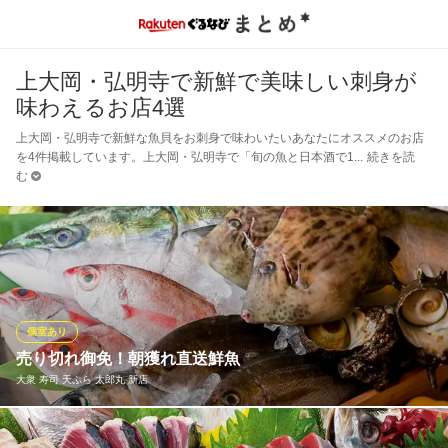
上大岡・弘明寺で新鮮で美味しい刺身が
味わえるお店4選
上大岡・弘明寺で新鮮な魚貝をお刺身で味わいたいあなたにオススメのお店
を4件掲載しています。上大岡・弘明寺で「旬の魚と日本酒で1
続きを読
む
個室あり
売り切れ御免！朝獲れ直送鮮魚
大衆 寿司 天ぷら 太郎丸 新店
本当に美味しいお魚を皆様に食べていただきたい思いで、当社の