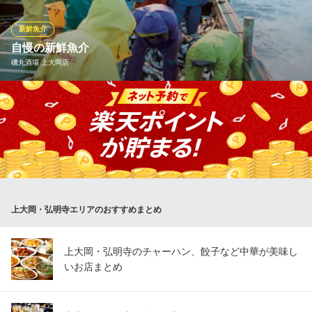
理をぜひ当店でご堪能ください。※季節や仕入れの状況により内容
が変わる場合があります。
新鮮魚介
自慢の新鮮魚介
目利きの銀次 上大岡ｃａｍｉｏ店
磯丸酒場 上大岡店
漁師料理とうまい酒
横浜市営地下鉄上大岡駅 徒歩1分
神奈川県横浜市港南区上大岡西1-15-1 camio2F
『都会の海の家』というからには、魚介類の新鮮さには徹底的に
こだわります。全国の漁港や漁師さんの厳選した鮮魚メニューは
必食！毎日変わる黒板をお見逃しなく。さらに水槽の魚はその場
でさばいてもらってお好みの調理法で食べる…なんてこともOK。
磯丸水産ならではの楽しみ方を、ぜひお試しあれ。
磯丸酒場 上大岡店
上大岡・弘明寺エリアのおすすめまとめ
浜焼・めし処
横浜市営地下鉄上大岡駅 徒歩2分
神奈川県横浜市港南区上大岡西1-17-30 1F
上大岡・弘明寺のチャーハン、餃子など中華が美味し
いお店まとめ