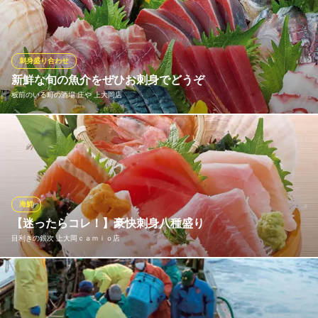
目利きの仕入担当スタッフが毎朝、三崎漁港・築地市場・横浜中
央市場と駆け回って、鮮度が良く上質な鮮魚を仕入れます!北海道
のプリプリのボタンエビや大分の豊後サバなどの全国各地の美味
しい鮮魚と、県内でしか出回らない三崎の地魚が同時に楽しめる
刺身盛り合わせ
のも魅力!
新鮮な旬の魚介をぜひお刺身でどうぞ
板前のいる町の酒場 庄や 上大岡店
大衆 寿司 天ぷら 太郎丸 新店
寿司居酒屋＠上大岡
「庄や」と言えば、何と言っても魚介！魚介類は全国各地から旬
京急本線上大岡駅 徒歩1分
神奈川県横浜市港南区上大岡西1-10-9 桂ビル2F
のものを目利きのある専門スタッフが厳選し、仕入れを行ってお
ります！そんな新鮮な魚の美味しさを楽しむなら、やっぱり刺身
がオススメ。単品ものから豪快な盛り合わせまで幅広くご用意し
ております。新鮮な海の幸を、ぜひ当店でご堪能ください。
海鮮
【迷ったらコレ！】豪快刺身八種盛り
板前のいる町の酒場 庄や 上大岡店
目利きの銀次 上大岡ｃａｍｉｏ店
鮮魚と板前料理の居酒屋
横浜市営地下鉄上大岡駅 徒歩2分
神奈川県横浜市港南区上大岡西1-17-26 KTM ビル1F
『豪快刺身八種盛り』海の幸を贅沢に使い、豪快に盛り付けたイ
チオシの刺身盛り。まぐろやサーモンなど色んな魚介を楽しむな
らこちらがおすすめ！2～3名で美味しく楽しめます♪おいしい魚料