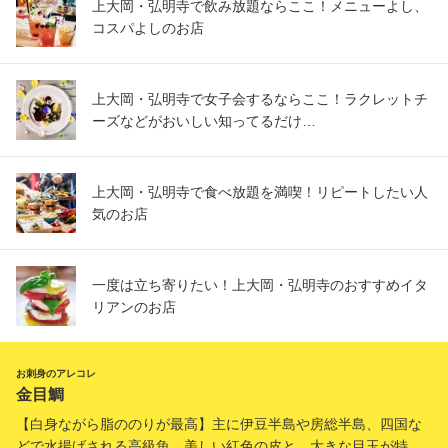
上大岡・弘明寺で飲み放題ならここ！メニューよし、
コスパよしのお店
上大岡・弘明寺で女子会するならここ！ラクレットチ
ーズなどがおいしい知ってるだけ…
上大岡・弘明寺で食べ放題を満喫！リピートしたい人
気のお店
一度は立ち寄りたい！上大岡・弘明寺のおすすめイタ
リアンのお店
お刺身のアレコレ
金目鯛
【白身ながら脂ののりが最高】主に伊豆半島や房総半島、四国な
どで水揚げされる高級魚。美しい紅色の皮と、大きな目玉が特