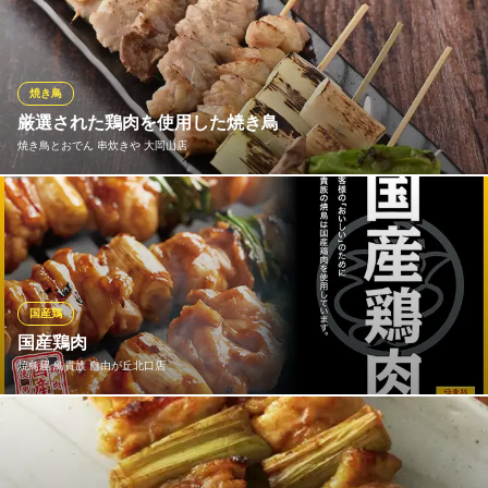
を使用した特製つくねを11種類（塩・タレ、バジル・ネギポン
酢・チリマヨ・チーズ、パクチー、月見チーズ、激辛・バジルマ
ヨなど）のお味からお選びいただけます！
※こちらは夜のみのこだわりです。
焼き鳥
厳選された鶏肉を使用した焼き鳥
鶏バル 串サンロク
焼き鳥とおでん 串炊きや 大岡山店
ワインも美味しい鶏バル
東急東横線自由が丘駅正面口・北口 徒歩5分
東京都目黒区自由が丘1-2-15 くちビル1F
厳選された鶏肉のみを使用し、絶妙な火加減でじっくりと焼き上
げる当店の焼き鳥は一味違います。その香ばしさとジューシーな
味わいは、一度食べたら忘れられません。
焼き鳥とおでん 串炊きや 大岡山店
国産鶏
焼き鳥とおでんのお店
国産鶏肉
東急大井町線大岡山駅 徒歩1分
焼鳥屋 鳥貴族 自由が丘北口店
東京都大田区北千束1-45-11 風月堂ビル2F
おいしい焼鳥は鮮度が大事。価格・味わいともに 満足いただける
焼鳥を追求した結果、 鳥貴族の焼鳥は国産鶏肉を使用しておりま
す。