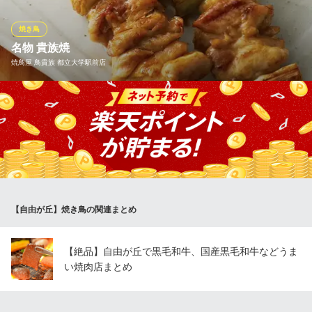
焼鳥屋 鳥貴族 自由が丘北口店
焼き鳥
焼鳥
名物 貴族焼
東急東横線自由が丘駅北口 徒歩2分
焼鳥屋 鳥貴族 都立大学駅前店
東京都目黒区自由が丘1-14-15 サーカス自由が丘2F
一串に90gという大きさを誇る「名物 貴族焼」は鳥貴族のこだわ
り。 鳥貴族の圧倒的な人気No.1メニューです。 おいしくて大きな
焼鳥でお客様も満足していただけると信じています。
焼鳥屋 鳥貴族 都立大学駅前店
焼鳥
東急東横線都立大学駅 徒歩1分
【自由が丘】焼き鳥の関連まとめ
東京都目黒区平町1-27-1 B1
【絶品】自由が丘で黒毛和牛、国産黒毛和牛などうま
い焼肉店まとめ