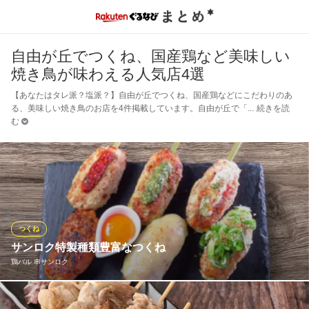
自由が丘でつくね、国産鶏など美味しい
焼き鳥が味わえる人気店4選
【あなたはタレ派？塩派？】自由が丘でつくね、国産鶏などにこだわりのあ
る、美味しい焼き鳥のお店を4件掲載しています。自由が丘で「
続きを読
む
つくね
サンロク特製種類豊富なつくね
鶏バル 串サンロク
人気のつくねがリニューアルしました。やげん軟骨入り鶏ミンチ