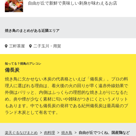
自由が丘で新鮮で美味しい刺身が味わえるお店
焼き鳥のまとめがある近隣エリア
三軒茶屋
二子玉川・用賀
知ってる？焼鳥のアレコレ
備長炭
焼き鳥に欠かせない木炭の代表格といえば「備長炭」。プロの料
理人に選ばれる理由は、着火後の火の回りが早く遠赤外線効果で
外側はパリッと、内側はふっくらの理想的な焼き上がりになるた
め。炎や煙が少なく素材に匂いや雑味がつきにくというメリット
もあります。中でも備長炭の発祥である紀州備長炭は最高級のブ
ランド木炭として有名です。
楽天ぐるなびまとめ
肉料理
焼き鳥
自由が丘でつくね、国産鶏など