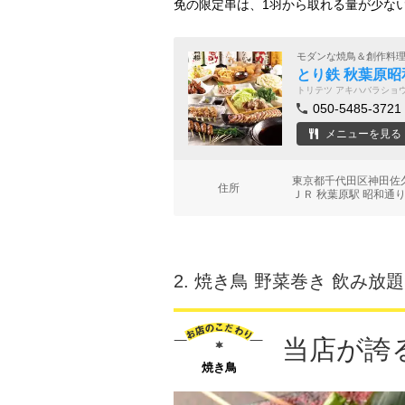
免の限定串は、1羽から取れる量が少な
モダンな焼鳥＆創作料
とり鉄 秋葉原昭
トリテツ アキハバラショ
050-5485-3721
メニューを見る
東京都千代田区神田佐久
住所
ＪＲ 秋葉原駅 昭和通り
2.
焼き鳥 野菜巻き 飲み放題
当店が誇
焼き鳥