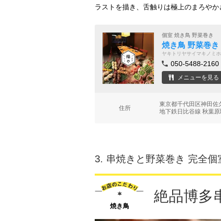
ラストを描き、舌触りは極上のまろやか
個室 焼き鳥 野菜巻き
焼き鳥 野菜巻き
ヤキトリヤサイマキノミホ
050-5488-2160
メニューを見る
東京都千代田区神田佐久
住所
地下鉄日比谷線 秋葉原
3.
串焼きと野菜巻き 完全個
絶品博多
焼き鳥