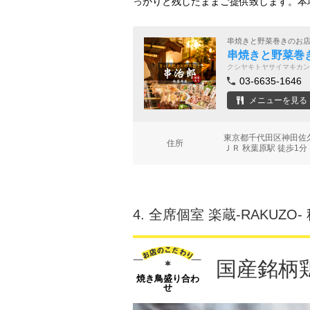
っかりと残したままご提供致します。本
串焼きと野菜巻きのお
串焼きと野菜巻き
クシヤキトヤサイマキカン
03-6635-1646
メニューを見る
東京都千代田区神田佐久
住所
ＪＲ 秋葉原駅 徒歩1分
4.
全席個室 楽蔵‐RAKUZO
国産銘柄
焼き鳥盛り合わ
せ