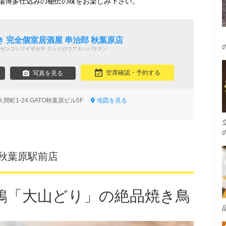
場博多仕込みの秘伝の味をお楽しみ下さい。
店
 完全個室居酒屋 串治郎 秋葉原店
ゼンコシツイザカヤ クシジロウアキハバラテン
空席確認・予約する
写真を見る
間町1-24 GATO秋葉原ビル5F
地図を見る
‐ 秋葉原駅前店
鶏「大山どり」の絶品焼き鳥