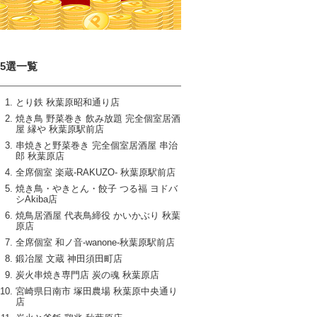
15選一覧
とり鉄 秋葉原昭和通り店
焼き鳥 野菜巻き 飲み放題 完全個室居酒
屋 縁や 秋葉原駅前店
串焼きと野菜巻き 完全個室居酒屋 串治
郎 秋葉原店
全席個室 楽蔵‐RAKUZO‐ 秋葉原駅前店
焼き鳥・やきとん・餃子 つる福 ヨドバ
シAkiba店
焼鳥居酒屋 代表鳥締役 かいかぶり 秋葉
原店
全席個室 和ノ音‐wanone‐秋葉原駅前店
鍛冶屋 文蔵 神田須田町店
炭火串焼き専門店 炭の魂 秋葉原店
宮崎県日南市 塚田農場 秋葉原中央通り
店