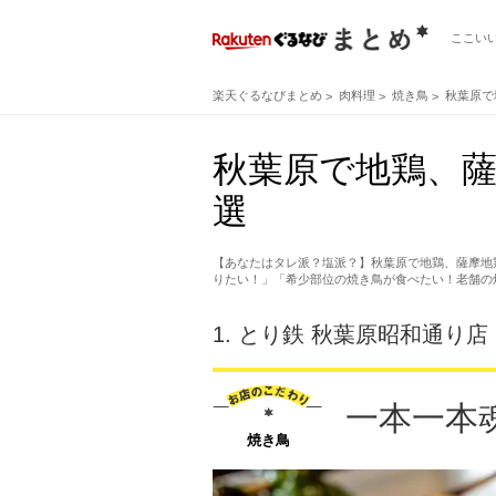
ここい
楽天ぐるなびまとめ
肉料理
焼き鳥
秋葉原で
秋葉原で地鶏、薩
選
【あなたはタレ派？塩派？】秋葉原で地鶏、薩摩地
りたい！」「希少部位の焼き鳥が食べたい！老舗の
1.
とり鉄 秋葉原昭和通り店
一本一本
焼き鳥