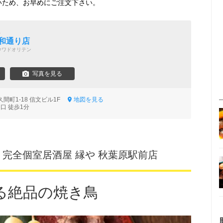
いため、お早めにご注文下さい。
理
和通り店
ウワドオリテン
写真を見る
間町1-18 信文ビル1F
地図を見る
口 徒歩1分
 完全個室居酒屋 縁や 秋葉原駅前店
る絶品の焼き鳥