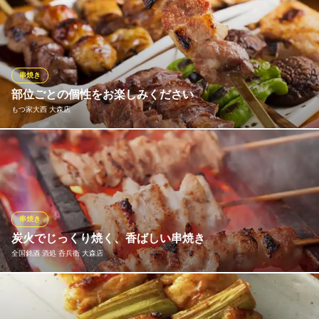
創業以来40年店主が炭火で丁寧に焼き上げる
あぶらや
炭火焼鳥と釜めし
ＪＲ京浜東北線大森駅東口 徒歩1分
串焼き
東京都大田区大森北1-3-1
部位ごとの個性をお楽しみください
もつ家大西 大森店
「鶏もも」や「つくね」など、15種以上の多彩な味わいが楽しめ
る串焼き160円～は、当店の人気メニューのひとつ。備長炭を使用
し、絶妙な火加減で丁寧に焼き上げます。おすすめは、もっちり
とした弾力と濃厚な旨味が特長の「コメカミ」160円。噛むほど
に、お口の中に香ばしい炭の香りと豊かなコクが広がります。
串焼き
炭火でじっくり焼く、香ばしい串焼き
もつ家大西 大森店
全国銘酒 酒処 呑兵衛 大森店
居酒屋
京急本線大森海岸駅 徒歩2分
東京都品川区南大井3-26-6
「全国銘酒 酒処 呑兵衛」の串焼きは、熟練の職人が一本一本丁寧
に焼き上げています。じっくりと炙られた鶏肉は、外は香ばし