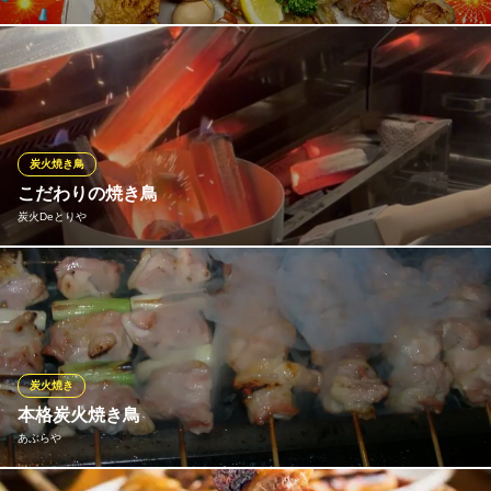
こだわりの国産鶏肉を使用し、職人が一本一本丁寧に焼き上げる
当店の看板メニュー。鶏本来の旨味を逃さず、熱々ジューシーな
仕上がりに。ビールや希少な氷点下ハイボールとの相性も抜群で
す。単品はもちろん、宴会コースのメインとしても大好評の美味
しさをぜひ！
炭火焼き鳥
こだわりの焼き鳥
樽屋 大森店
炭火Deとりや
大森×宴会×焼き鳥
ＪＲ京浜東北線大森駅 徒歩2分
東京都大田区大森北1-3-3
それぞれに合った仕込み、焼き方にこだわった絶品焼き鳥！ いつ
でも新鮮な美味しさです！
炭火Deとりや
串焼きと地酒を味わう店
炭火焼き
ＪＲ京浜東北線大森駅 徒歩6分
本格炭火焼き鳥
東京都大田区大森北1-15-10 1F
あぶらや