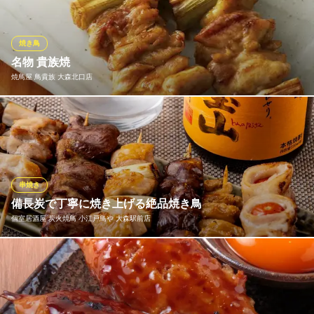
く、中は驚くほどジューシー。口に広がる炭の香りと、噛むほど
に溢れる旨味が、厳選された全国の銘酒とあいます。熱々の串焼
きと旨い酒で、心も体も満たされる至福のひとときお過ごしくだ
焼き鳥
さい！
名物 貴族焼
焼鳥屋 鳥貴族 大森北口店
全国銘酒 酒処 呑兵衛 大森店
全国の地酒×板前居酒屋
一串に90gという大きさを誇る「名物 貴族焼」は鳥貴族のこだわ
ＪＲ京浜東北線大森駅 徒歩1分
東京都大田区山王2-2-11 大森倶楽部ビルB1
り。 鳥貴族の圧倒的な人気No.1メニューです。 おいしくて大きな
焼鳥でお客様も満足していただけると信じています。
焼鳥屋 鳥貴族 大森北口店
串焼き
焼鳥
備長炭で丁寧に焼き上げる絶品焼き鳥
ＪＲ京浜東北線大森駅北口 徒歩1分
個室居酒屋 炭火焼鳥 小江戸鳥や 大森駅前店
東京都大田区大森北1-1-2 8F
当店の一押しはなんといっても串焼き！串を店内で一本一本丁寧
に手打ちし、備長炭でじっくり丁寧に焼き上げた串焼きは、中は
ふわっと外側はカリッとした舌表な食感。食べた瞬間ジューシー
な味わいが口の中いっぱいに広がります。鳥は銘柄鶏の大山どり