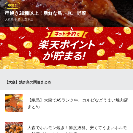
を使用。旨味の詰まった肉質が評判を呼んでいます。ぜひご堪能
串焼き
ください！
串焼き20種以上！新鮮な鳥、豚、野菜
大衆酒場 勝 大森本店
個室居酒屋 炭火焼鳥 小江戸鳥や 大森駅前店
炭火串焼きの個室居酒屋
自慢の焼き鳥は約20種!!《大山鳥》を使った「ねぎま」、「ハ
ＪＲ京浜東北線大森駅 徒歩1分
東京都品川区南大井6-17-12 マルイト大森ビル2F
ツ」、「もも」、「レバー」や 卵につけるつくねなど、リピート
必須の絶品串です♪初めての方は是非ご賞味ください！ 大森での
大人数での飲み会や仕事帰りのサクッと飲み会にお勧めです。
大衆酒場 勝 大森本店
貯まるポイント大森1位
【大森】焼き鳥の関連まとめ
ＪＲ京浜東北線大森駅 徒歩2分
東京都大田区大森北1-3-2 大森大樽ビル1F
【絶品】大森でA5ランク牛、カルビなどうまい焼肉店
まとめ
大森でホルモン焼き！鮮度抜群、安くてうまいホルモ