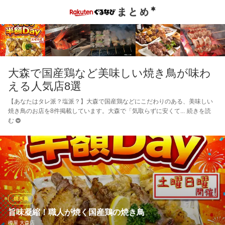
大森で国産鶏など美味しい焼き鳥が味わ
える人気店8選
【あなたはタレ派？塩派？】大森で国産鶏などにこだわりのある、美味しい
焼き鳥のお店を8件掲載しています。大森で「気取らずに安くて
続きを読
む
焼き鳥
旨味凝縮！職人が焼く国産鶏の焼き鳥
樽屋 大森店