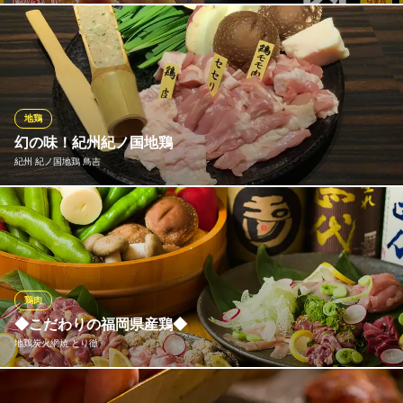
神戸市営地下鉄西神・山手線三宮駅 徒歩2分
兵庫県神戸市中央区北長狭通1-3-12 オレゴンビル2F
おいしい焼鳥は鮮度が大事。価格・味わいともに 満足いただける
焼鳥を追求した結果、 鳥貴族の焼鳥は国産鶏肉を使用しておりま
す。
焼鳥屋 鳥貴族 三宮生田新道店
地鶏
焼鳥
幻の味！紀州紀ノ国地鶏
阪急神戸線神戸三宮駅西口 徒歩4分
紀州 紀ノ国地鶏 鳥吉
兵庫県神戸市中央区下山手通2-1-14 4F
独自のブランド鶏「紀州紀ノ国地鶏」を贅沢に使用！ 豊かな自然
の中で育まれた地鶏は、プリッとした心地よい弾力と、噛むほど
に溢れる濃厚な旨味が自慢です。 当店でしか味わえない、極上の
鶏料理をぜひご堪能ください。
鶏肉
紀州 紀ノ国地鶏 鳥吉
◆こだわりの福岡県産鶏◆
紀州紀ノ国地鶏 個室
地鶏炭火網焼 とり徹
神戸市営地下鉄西神・山手線三宮駅 徒歩3分
兵庫県神戸市中央区加納町4-9-14 TAKAIビル(旧岩崎ビル)2F
福岡県の大自然で育った幻の鶏。新鮮な空気と水、栄養豊富なえ