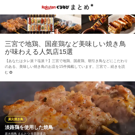
三宮で地鶏、国産鶏など美味しい焼き鳥
が味わえる人気店15選
【あなたはタレ派？塩派？】三宮で地鶏、国産鶏、朝引き鳥などにこだわり
のある、美味しい焼き鳥のお店を15件掲載しています。三宮で
続きを読
む
炭火焼き鳥
淡路鶏を使用した焼鳥
炭火焼鳥 えんとつ 生田新道店