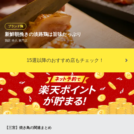
さ、何よりストレスのかからない環境で育てられた鶏はまさに絶
品！！普通の鶏の約３倍の飼育期間で育てられた地鶏はうまみ、
歯ごたえが今までとは比べ物になりません。安心安全、全て手作
りをモットーに日々営業しております。最高の鶏を召し上がれ..。
ブランド鶏
新鮮朝挽きの淡路鶏は旨味たっぷり
地鶏炭火網焼 とり徹
鶏匠 吟八 東門店
地鶏炭火網焼
ＪＲ神戸線三ノ宮駅 徒歩3分
兵庫県神戸市中央区下山手通2-1-5 ウィンベル三宮1F
当店では良質な土や水で育った淡路鶏を使用。独自のルートで朝
15選以降のおすすめ店もチェック！
挽きされた淡路鶏を仕入れ、仕入れから11時間以内のものをご提
供しております。淡路鶏はなんといっても、その食感が人気の秘
訣。プリップリの食感と、噛めば噛むほど肉のうまさがお楽しみ
いただけます。焼いてよし刺してよしの淡路鶏をぜひご堪能くだ
さい。
鶏匠 吟八 東門店
地鶏と地酒の和食居酒屋
阪急神戸本線神戸三宮駅 徒歩2分
兵庫県神戸市中央区中山手通1-5-4 ミナトビルB1
【三宮】焼き鳥の関連まとめ