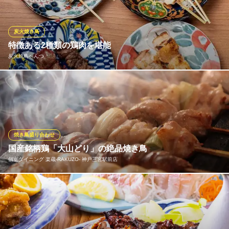
鶏以外にも大エビ肉巻・野菜などの串焼きもご用意しておりま
す。
炭火焼き鳥
炭火焼鳥 えんとつ 東門店
特徴ある2種類の鶏肉を堪能
炭火焼鳥
炭火焼鳥べんつ
神戸市営地下鉄西神・山手線三宮駅 徒歩3分
兵庫県神戸市中央区中山手通1-6-13 水野ビル1F
旨味が豊富で、赤身の力強さと上質な脂のバランスが特徴の奈良
県産地鶏“大和肉鶏”。噛むほどに広がる濃厚な味わいです。みずみ
ずしくジューシーな香川県産の“さぬき匠若どり”は、柔らかさの中
に旨味を感じる上品な肉質。それぞれの素材の持ち味を引き出し
た焼鳥を、心ゆくまでご堪能ください。
焼き鳥盛り合わせ
国産銘柄鶏「大山どり」の絶品焼き鳥
炭火焼鳥べんつ
個室ダイニング 楽蔵‐RAKUZO‐ 神戸三宮駅前店
焼鳥
神戸市営地下鉄西神・山手線三宮駅 徒歩3分
兵庫県神戸市中央区北長狭通2-9-3
当店では安心・安全で新鮮な「大山どり」を使用した焼き鳥をご
用意しております。大山山麓のきれいな空気と水でのびのびスト
レスなく育った「大山どり」は脂乗りのバランスがよく、栄養た
っぷり！ジューシーで旨味が凝縮された鶏肉を一本一本職人が技