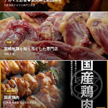
テルマエ必食◆酒泥棒な絶品串を
個室 焼き鳥 旬の海鮮
大衆酒泉テルマエ神戸三宮泉
阪急神戸本線神戸三宮駅 徒歩1分
兵庫県神戸市中央区北長狭通1-8-1 三宮コスモビル8F
テルマエの看板名物！やみつきになるおいしさをリーズナブルな
価格で。ビールと合わせても300円以内ととにかく安い！！
大衆酒泉テルマエ神戸三宮泉
本格和食居酒屋
地鶏
神戸市営地下鉄西神・山手線三宮駅 徒歩1分
宮崎地鶏を知り尽くした専門店
兵庫県神戸市中央区北長狭通1-2-2 キャラバンビル7F
地鶏 安東
鶏好きの食通が通う専門店。20年以上、宮崎地鶏を調理してきた
店主が、長年のつながりを大切にして現地直送で仕入れます。一
口に地鶏と言ってもそれぞれに個性があり、料理によって銘柄や
部位を変えています。また、春の山菜や秋の松茸など旬の食材と
地鶏の取り合わせも、当店ならではです。
国産鶏
国産鶏肉
地鶏 安東
焼鳥屋 鳥貴族 三宮生田新道店
地鶏懐石と本格水炊き