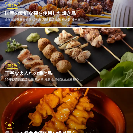
術と心を込めて焼き上げました！楽蔵にいらした際は是非ご堪能
焼き鳥
ください。
国産の新鮮な鶏を使用した焼き鳥
全席完全個室居酒屋 焼き鳥 海鮮 飲み放題 和ノ音 神戸三…
個室ダイニング 楽蔵‐RAKUZO‐ 神戸三宮駅前店
厳選素材の贅沢和食
一本一本手作りで丁寧に仕上げます。外はカリッと、中はジュー
阪急神戸本線神戸三宮駅東改札口 徒歩3分
兵庫県神戸市中央区北長狭通1-20-13 北野坂壱番館4・5F
シーな焼き上がりに。特製のたれと合わせることで、口の中で広
がる風味は格別です。焼き鳥がこんなにも美味しく感じられる瞬
間を、ぜひ当店で。
焼き鳥
全席完全個室居酒屋 焼き鳥 海鮮 飲み放題 和ノ音 神戸三宮
丁寧な火入れの焼き鳥
駅前
999円無制限飲み放題 焼き鳥 海鮮 全席個室居酒屋 縁や …
個室 焼き鳥 野菜巻き
神戸市営地下鉄西神・山手線三宮駅 徒歩1分
兵庫県神戸市中央区北長狭通2-12-10 神戸三宮セントラルビル3F
厳選した鶏肉を一本一本丁寧に串打ちし、部位ごとに最適な火加
減を見極めながらじっくり焼き上げています。外は香ばしく中は
ふっくらと仕上がり、噛むほどに旨みが広がる味わいが特長。
999円無制限飲み放題 焼き鳥 海鮮 全席個室居酒屋 縁や 神戸
串
三宮