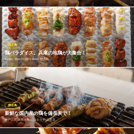
焼鳥には朝引きした新鮮な兵庫県産淡路鶏を使用しております。
職人が丁寧に串打ちをし、備長炭でじっくりと焼き上げた本格的
な一本です。遠赤外線と近赤外線の効果により、外側はカリッと
香ばしく、中はふわっとした口当たりがクセになる美味しさ！
「心残り」などの希少部位もございます。
焼き鳥
鶏パラダイス。兵庫の地鶏が大集合！
炭火焼鳥 えんとつ 生田新道店
KOBE YAKITORI STAND 野乃鳥
炭火焼鳥
ＪＲ神戸線三ノ宮駅 徒歩3分
兵庫県神戸市中央区中山手通1-2-3 リアライズ生田新道ビル1F
鶏の卸し業も手掛ける大阪発の人気鶏料理店が、地鶏の一大産
地・兵庫に満を持して見参！若い世代にも親しみやすいお洒落な
スタンド業態で、「播州百日どり」や幻と呼ばれる「ひょうご味
どり」といった極上の兵庫県産地鶏を惜しみなくご提供いたしま
す。圧倒的な鮮度と鶏本来の深い旨味を、思う存分味わい尽くし
焼き鳥
てください！
新鮮な国内産の鶏を備長炭で！
神戸三宮 炭焼き鳥 にはとりや 三宮店
KOBE YAKITORI STAND 野乃鳥
焼き鳥・鶏鍋・鳥料理