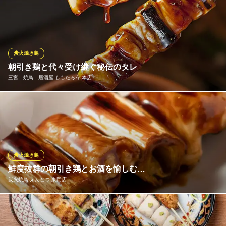
近場から新鮮な鶏を仕入れ、熟練したスタッフが丁寧に備長炭で
ＪＲ神戸線三ノ宮駅 徒歩1分
兵庫県神戸市中央区北長狭通1-1-1 EKIZO神戸三宮
焼きます。限りなく新鮮な鶏は旨みが詰まってとってもジューシ
ー♪どれをとっても絶品の焼き鳥、全22種をぜひ！そのほかの鶏料
理も自信を持っておすすめします！
炭火焼き鳥
神戸三宮 炭焼き鳥 にはとりや 三宮店
朝引き鶏と代々受け継ぐ秘伝のタレ
炭火焼鳥/絶品鶏料理
三宮 焼鳥 居酒屋 ももたろう 本店
神戸市営地下鉄西神・山手線三宮駅 徒歩2分
兵庫県神戸市中央区北長狭通2-10-10 三木ビル2F
朝引きの新鮮な若鶏に、代々職人に受け継がれる秘伝のタレをた
っぷりと浸し、備長炭で旨みと香りを残して焼き上げる「炭火焼
鳥」が自慢。20年以上の伝統を持つ当店の職人達が巧みな技術
で、外はパリッと中はジューシーな焼鳥に仕上げます。価格もリ
ーズナブルにご提供。ぜひ色々な部位を楽しんでみてください。
炭火焼き鳥
鮮度抜群の朝引き鶏とお酒を愉しむ…
三宮 焼鳥 居酒屋 ももたろう 本店
炭火焼鳥 えんとつ 東門店
個室で炭火焼鳥と鳥料理
ＪＲ神戸線三ノ宮駅 徒歩3分
兵庫県神戸市中央区北長狭通2-10-11 第7シャルマンビル1F
当店では鮮度抜群の朝引きされた鶏を使用しております。その新
鮮な鶏を職人の手で一串一串、毎日心を込めて刺しております。