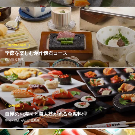
法事・法要のお食事には、旬の食材を丁寧に仕立てた会席料理を
ご用意しています。当日ご注文できる、ミニ会席【藍屋御膳】も
おすすめです。故人を偲ぶ席にふさわしい、心尽くしの内容でご
提供いたしますのでお気軽にお問合せください。※写真はおもてな
しコース
創作懐石料理
季節を楽しむ創作懐石コース
藍屋 東大和店
梅の花 立川店
日本料理
西武多摩湖線（萩山-西武遊園地）武蔵大和駅 徒歩20分
東京都東大和市仲原3-1
梅の花では、名物の豆腐と湯葉をベースに、季節の食材を活かし
た懐石コースをご用意しています。華やかな見た目に、出汁や食
材の豊かな香り…四季折々の情緒を五感を使ってご堪能いただけ
ます。接待や宴会などのビジネスシーンから、ご友人やご親戚と
のお集まり、同窓会など大人数でのお集りなど幅広くご利用いた
会席料理
だけます。
自慢のお寿司と職人技が光る会席料理
寿司・和食 がんこ 立川店
梅の花 立川店
日本料理 湯葉と豆腐