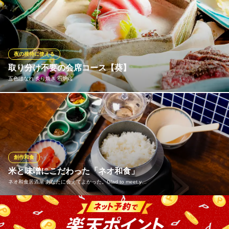
厳選した本まぐろを使用し、旨味・食感・鮮度にこだわった極上
ＪＲ中央線立川駅北口 徒歩15分
東京都立川市栄町3-13-7
の寿司を提供。熟練の職人が丁寧に仕上げる逸品は、濃厚な赤身
ととろける大トロの絶妙なバランス。上質な空間で、本物の味を
堪能。がんこで至福のひとときをお過ごしください。
夜の接待に使える
寿司・和食 がんこ 立川店
取り分け不要の会席コース【葵】
和食 お祝い 歓送迎会
五色はなれ 炙り焼き 石炉端
ＪＲ立川駅北口 徒歩2分
東京都立川市曙町2-4-5 CROESUS TACHIKAWA 8F
黒毛和牛ランプ肉の炭火焼と板前の握る寿司が楽しめる本格会席
コース。その他、季節食材を用いた和食料理も多数お楽しみいた
だけます。料理のみ【5,500円】
※こちらは夜のみのこだわりです。
創作和食
五色はなれ 炙り焼き 石炉端
米と味噌にこだわった「ネオ和食」
居酒屋/和食/完全個室
ネオ和食居酒屋 あなたに会えてよかった。Glad to meet y…
ＪＲ中央線立川駅北口 徒歩4分
東京都立川市曙町2-15-20 三多摩労働会館B1
お米はコシヒカリ”広島県産越宝玉”を使用。日本人の力の源でもあ
るお米をより美味しく、炊き方、火入れの温度にこだわってご提