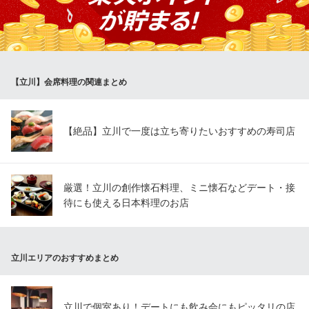
供。また、厳選した4種類の味噌を使用し、奥深い味わいを楽しめ
る料理をお届けします。銀ひらす西京味噌焼きや、豚の角煮な
ど、自慢のメニューがずらり。お食事に合うお酒もご用意してい
ます。
【立川】会席料理の関連まとめ
ネオ和食居酒屋 あなたに会えてよかった。Glad to meet yo
u．．
伝統が進化したネオ和食
多摩モノレール立川北駅 徒歩2分
【絶品】立川で一度は立ち寄りたいおすすめの寿司店
東京都立川市曙町2-3-1 バールイン藤堂B1
厳選！立川の創作懐石料理、ミニ懐石などデート・接
待にも使える日本料理のお店
立川エリアのおすすめまとめ
立川で個室あり！デートにも飲み会にもピッタリの店