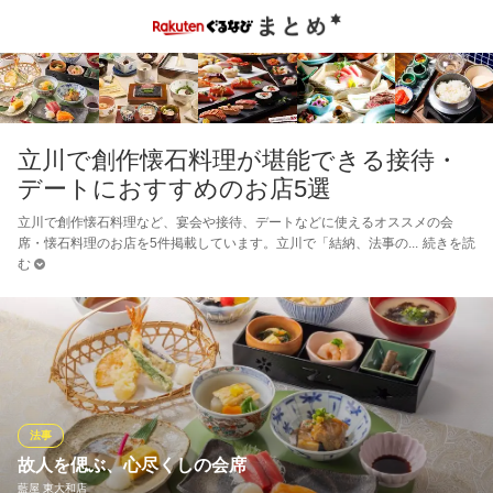
立川で創作懐石料理が堪能できる接待・
デートにおすすめのお店5選
立川で創作懐石料理など、宴会や接待、デートなどに使えるオススメの会
席・懐石料理のお店を5件掲載しています。立川で「結納、法事の
続きを読
む
法事
故人を偲ぶ、心尽くしの会席
藍屋 東大和店