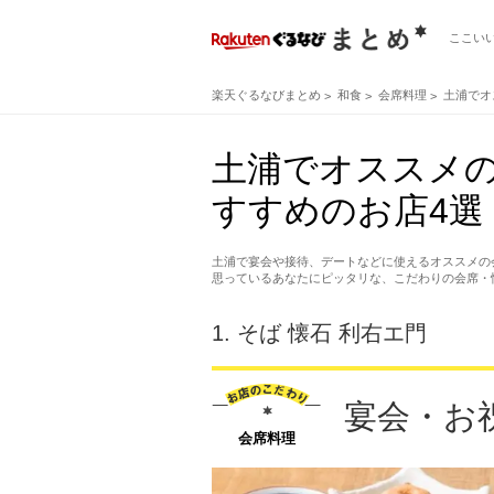
ここい
楽天ぐるなびまとめ
和食
会席料理
土浦でオ
土浦でオススメ
すすめのお店4選
土浦で宴会や接待、デートなどに使えるオススメの
思っているあなたにピッタリな、こだわりの会席・
1.
そば 懐石 利右エ門
宴会・お
会席料理