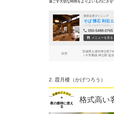
過ごす大切な時間をよりよいものにさせ
個室会席ダイニング
そば 懐石 利右
ソバカイセキリウエモン
050-5488-0765
メニューを見る
茨城県土浦市神立町74
住所
ＪＲ常磐線 神立駅 徒歩
2.
霞月楼（かげつろう）
格式高い
夜の接待に使え
る