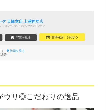
グ 天龍本店 土浦神立店
ンリュウホンテン ツチウラカンダツテン
空席確認・予約する
写真を見る
5-1
地図を見る
19分
がウリ◎こだわりの逸品