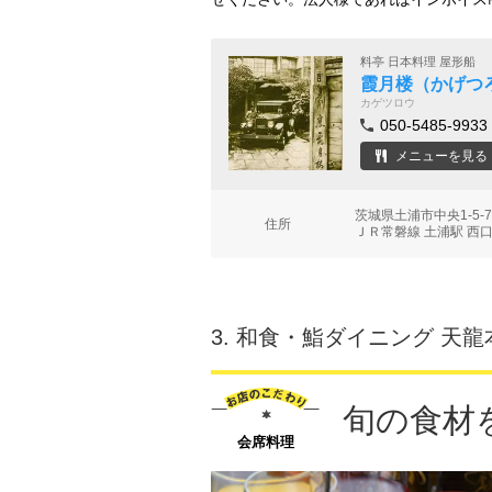
料亭 日本料理 屋形船
霞月楼（かげつ
カゲツロウ
050-5485-9933
メニューを見る
茨城県土浦市中央1-5
住所
ＪＲ常磐線 土浦駅 西口
3.
和食・鮨ダイニング 天龍
旬の食材
会席料理