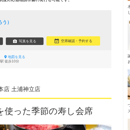
ろう）
空席確認・予約する
写真を見る
-7
地図を見る
駅 徒歩10分
本店 土浦神立店
を使った季節の寿し会席