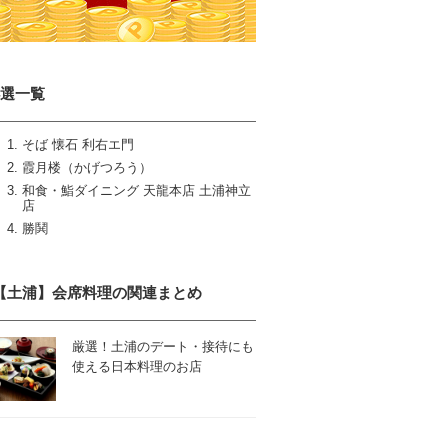
4選一覧
そば 懐石 利右エ門
霞月楼（かげつろう）
和食・鮨ダイニング 天龍本店 土浦神立
店
勝鬨
【土浦】会席料理の関連まとめ
厳選！土浦のデート・接待にも
使える日本料理のお店