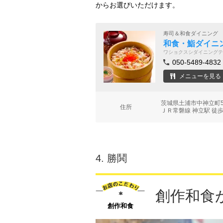
からお選びいただけます。
寿司＆和食ダイニング
和食・鮨ダイニン
ワショクスシダイニングテ
050-5489-4832
メニューを見る
茨城県土浦市中神立町
住所
ＪＲ常磐線 神立駅 徒歩
4.
勝鬨
創作和食
創作和食