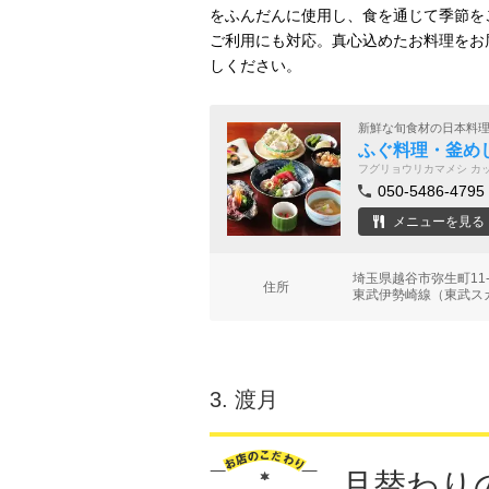
をふんだんに使用し、食を通じて季節を
ご利用にも対応。真心込めたお料理をお
しください。
新鮮な旬食材の日本料
ふぐ料理・釜めし
フグリョウリカマメシ カ
050-5486-4795
メニューを見る
埼玉県越谷市弥生町1
住所
東武伊勢崎線（東武スカ
3.
渡月
月替わり