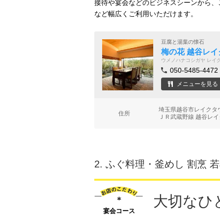
接待や宴会などのビジネスシーンから、
など幅広くご利用いただけます。
豆腐と湯葉の懐石
梅の花 越谷レ
ウメノハナコシガヤ レイ
050-5485-4472
メニューを見る
埼玉県越谷市レイクタウ
住所
ＪＲ武蔵野線 越谷レイ
2.
ふぐ料理・釜めし 割烹 
大切なひ
宴会コース