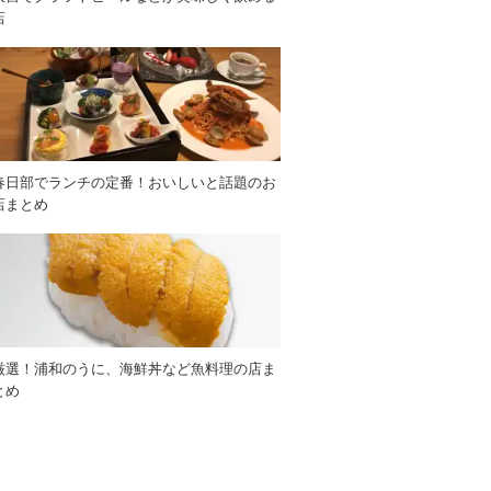
店
春日部でランチの定番！おいしいと話題のお
店まとめ
厳選！浦和のうに、海鮮丼など魚料理の店ま
とめ