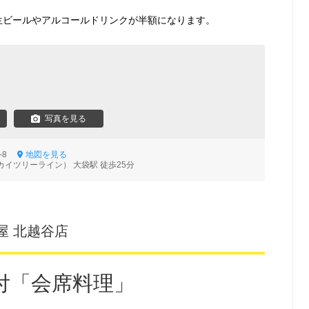
で 生ビールやアルコールドリンクが半額になります。
写真を見る
4-8
地図を見る
イツリーライン） 大袋駅 徒歩25分
屋 北越谷店
付「会席料理」