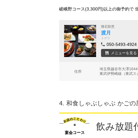
嵯峨野コース(3,300円)以上の御予約
懐石割烹
渡月
トゲツ
050-5493-4924
メニューを見る
埼玉県越谷市大澤164
住所
東武伊勢崎線（東武スカ
4.
和食しゃぶしゃぶ かごの
飲み放題
宴会コース