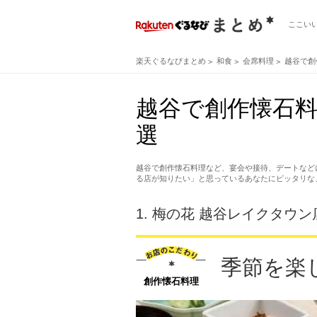
ここい
楽天ぐるなびまとめ
和食
会席料理
越谷で創
越谷で創作懐石料
選
越谷で創作懐石料理など、宴会や接待、デートなど
る店が知りたい」と思っているあなたにピッタリな
1.
梅の花 越谷レイクタウン
季節を楽
創作懐石料理