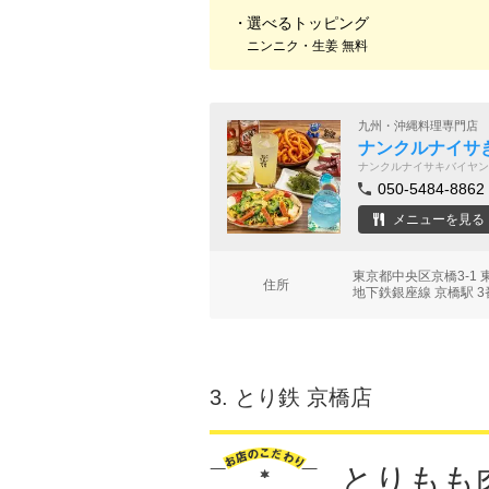
選べるトッピング
ニンニク・生姜 無料
九州・沖縄料理専門店
ナンクルナイサ
ナンクルナイサキバイヤン
050-5484-8862
メニューを見る
東京都中央区京橋3-1
住所
地下鉄銀座線 京橋駅 3
3.
とり鉄 京橋店
とりもも