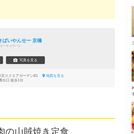
きばいやんせー 京橋
セーキョウバシ
写真を見る
 東京スクエアガーデンB1
地図を見る
番出口 徒歩1分
肉の山賊焼き定食