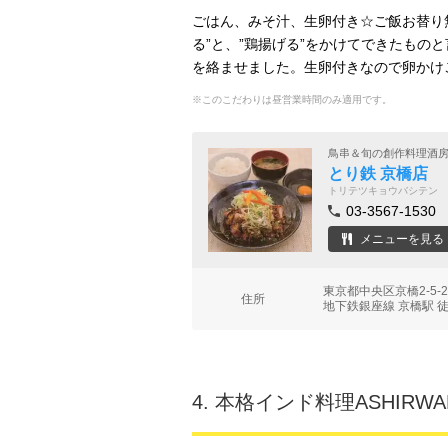
ごはん、みそ汁、生卵付き☆ご飯お替り
る”と、”鶏揚げる”をかけてできたもの
を絡ませました。生卵付きなので卵かけ
※このこだわりは昼営業時間のみ適用です。
鳥串＆旬の創作料理酒
とり鉄 京橋店
トリテツキョウバシテン
03-3567-1530
メニューを見る
東京都中央区京橋2-5-
住所
地下鉄銀座線 京橋駅 
4.
本格インド料理ASHIRWA