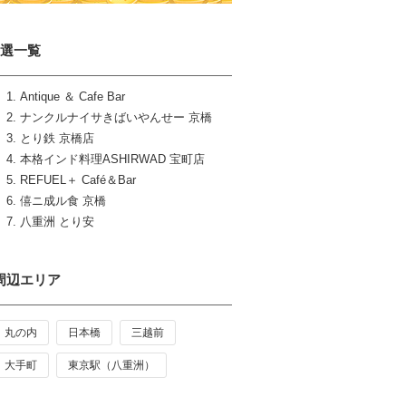
7選一覧
Antique ＆ Cafe Bar
ナンクルナイサきばいやんせー 京橋
とり鉄 京橋店
本格インド料理ASHIRWAD 宝町店
REFUEL＋ Café＆Bar
僖ニ成ル食 京橋
八重洲 とり安
周辺エリア
丸の内
日本橋
三越前
大手町
東京駅（八重洲）