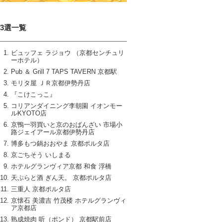
13選一覧
ビュッフェ ラジョウ （京都センチュリ
ーホテル）
Pub ＆ Grill 7 TAPS TAVERN 京都駅
モリタ屋 ＪＲ京都伊勢丹店
『こけこっこ』
コリアンダイニング李朝園 イオンモー
ルKYOTO店
京鴨一羽買いと京のおばんざい 市場小
路ジェイアール京都伊勢丹店
博多もつ鍋おおやま 京都ポルタ店
京ごちそう いしまる
ホテルグランヴィア京都 和食 浮橋
天ぷらと酒 ぎん天。 京都ポルタ店
三重人 京都ポルタ店
京懐石 美濃吉 竹茂楼 ホテルグランヴィ
ア京都店
熟成焼肉 听（ポンド） 京都駅前店