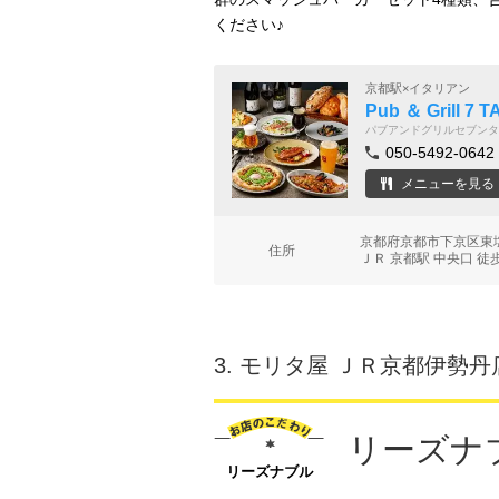
ください♪
京都駅×イタリアン
Pub ＆ Grill 7
パブアンドグリルセブンタ
050-5492-0642
メニューを見る
京都府京都市下京区東塩
住所
ＪＲ 京都駅 中央口 徒
3.
モリタ屋 ＪＲ京都伊勢丹
リーズナ
リーズナブル