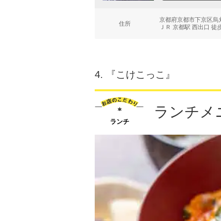
京都府京都市下京区烏
住所
ＪＲ 京都駅 西出口 徒
4.
『こけこっこ』
ランチメ
ランチ