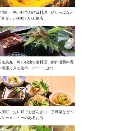
木屋町・先斗町で創作京料理、鱧しゃぶなど
「和食」が美味しい人気店
四条烏丸・烏丸御池で京料理、創作湯葉料理
が堪能できる接待・デートにおす…
木屋町・先斗町でおばんざい、京野菜などヘ
ルシーメニューのあるお店