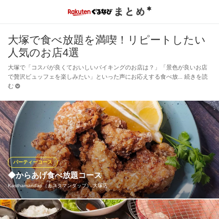
大塚で食べ放題を満喫！リピートしたい
人気のお店4選
大塚で「コスパが良くておいしいバイキングのお店は？」「景色が良いお店
で贅沢ビュッフェを楽しみたい」といった声にお応えする食べ放
続きを読
む
パーティーコース
◆からあげ食べ放題コース
Kasthamandap（カスタマンダップ） 大塚店
2.５時間飲み放題付きのコース！旬野菜のサラダ、ソーセージフ