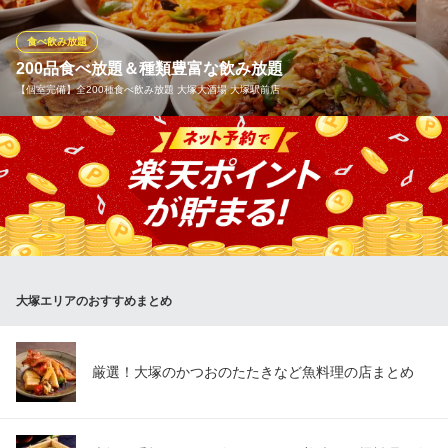
手羽先食べ放題 焼き鳥50円～ 大塚酒場
大塚 居酒屋
食べ飲み放題
ＪＲ大塚駅 徒歩2分
200品食べ放題＆種類豊富な飲み放題
東京都豊島区北大塚2-12-7 北大塚12共同ビル1F
【個室完備】全200種食べ飲み放題 大塚大酒場 大塚駅前店
飲んで食べて盛り上がりましょう♪店長の心意気を感じてくださ
い！コスパ抜群の食べ飲み放題で大満足宴会。職人が手作りする
自慢の人気料理を串焼き以外の全メニュー122品どれでも、お好き
なだけたっぷり3時間お召し上がりいただける「満腹食べ飲み放題
コース」。2時間の「食べ飲み放題コース」もございます。
【個室完備】全200種食べ飲み放題 大塚大酒場 大塚駅前店
大塚エリアのおすすめまとめ
本格中華を居酒屋で堪能
ＪＲ大塚駅 徒歩1分
東京都豊島区北大塚2-15-6 ホテルフロンティアB1
厳選！大塚のかつおのたたきなど魚料理の店まとめ