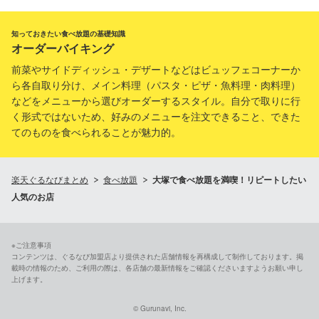
知っておきたい食べ放題の基礎知識
オーダーバイキング
前菜やサイドディッシュ・デザートなどはビュッフェコーナーか
ら各自取り分け、メイン料理（パスタ・ピザ・魚料理・肉料理）
などをメニューから選びオーダーするスタイル。自分で取りに行
く形式ではないため、好みのメニューを注文できること、できた
てのものを食べられることが魅力的。
楽天ぐるなびまとめ
食べ放題
大塚で食べ放題を満喫！リピートしたい
人気のお店
※ご注意事項
コンテンツは、ぐるなび加盟店より提供された店舗情報を再構成して制作しております。掲
載時の情報のため、ご利用の際は、各店舗の最新情報をご確認くださいますようお願い申し
上げます。
© Gurunavi, Inc.