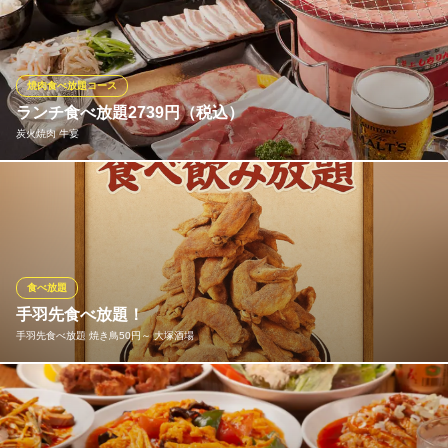
ライ＆唐揚げ、ビールにぴったりのおつまみ枝豆など全１０品。
平日の気軽な飲み会やパーティコースご検討の方におすすめです♪
Kasthamandap（カスタマンダップ） 大塚店
焼肉食べ放題コース
大塚 ダイニングバル
ランチ食べ放題2739円（税込）
ＪＲ大塚駅 徒歩3分
炭火焼肉 牛宴
東京都豊島区北大塚2-7-9 第33東京ビル5F
当店のおすすめランチメニューを存分にお楽しみいただける食べ
放題プランをご用意しております。肉厚ホルモンなどに加えて、
小学生以下は半額もしくは無料、
炭火焼肉 牛宴
食べ放題
大塚 焼肉食べ放題
手羽先食べ放題！
ＪＲ大塚駅南口 徒歩2分
手羽先食べ放題 焼き鳥50円～ 大塚酒場
東京都豊島区南大塚2-41-5 2F
当店名物の手羽先を存分にお楽しみいただける人気コースです！
手羽先を食べる手も、ドリンクも止まらない、、、！