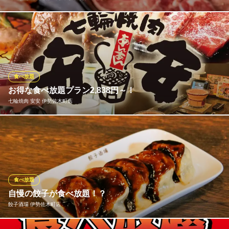
牛・豚・鶏肉はもちろん、お食事や一品料理などのサイドメニュ
ー、「味変」アイテムが楽める充実した食べ放題コースは、驚き
の制限時間「100分間」！！人気アイテム「元氣カルビ」をはじ
め、「5本の柱」など当店の売れ筋アイテムを揃えた食べ放題コー
スは3種類！各種宴会や食事会、女子会でも！お楽しみください！
食べ放題
お得な食べ放題プラン2,838円～！
食べ放題 元氣七輪焼肉 牛繁 伊勢佐木町店
七輪焼肉 安安 伊勢佐木町店
厳選焼肉を2H食べ放題
横浜市営地下鉄伊勢佐木長者町駅 徒歩5分
神奈川県横浜市中区伊勢佐木町2-78 スミビル2F
お得な食べ放題プランは2,838円(税込)～！ご予算や用途で3種か
らお選びいただけます。プラス1,430円(税込)で飲み放題付にも変
更可◎少人数から大人数までのご宴会が可能です！ 飲み放題・歓
迎会・送迎会・女子会・飲み会・同窓会・ファミリーなど様々な
シーンでお得に炭火焼肉宴会をお楽しみください！
食べ放題
自慢の餃子が食べ放題！？
七輪焼肉 安安 伊勢佐木町店
餃子酒場 伊勢佐木町店
炭火使用の低価格焼肉店
京急本線黄金町駅 徒歩3分