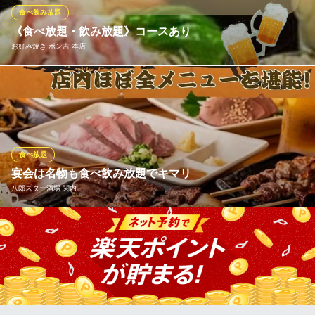
四川料理・東北料理
食べ飲み放題
ＪＲ根岸線関内駅北口 徒歩10分
《食べ放題・飲み放題》コースあり
神奈川県横浜市中区伊勢佐木町4-117
お好み焼き ポン吉 本店
歓送迎会にも◎【当日予約OK】エビス生ビール付き2時間食べ飲
み放題 鉄板居酒屋 ポン吉 伊勢佐木長者町本店のコース写真 お好
み焼き・もんじゃ・やきそば・やきうどん・たこ焼き…食べ飲み
放題120分ラストオーダー30分
食べ放題
お好み焼き ポン吉 本店
宴会は名物も食べ飲み放題でキマリ
関西風 お好み焼き
八郎スター酒場 関内
ＪＲ根岸線関内駅 徒歩5分
神奈川県横浜市中区若葉町2-21 アイナレアビラ1F
金額を気にせず気軽に楽しむ宴会は【店内ほぼ全メニュー食べ放
題&飲み放題コース】で決まり！ほとんどのお料理が食べ放題！
「炭火串焼き」に「ホルモン焼きそば」、「八郎煮込み」「八郎
炒め」など当店の人気メニューがずらり勢揃い♪しかもお時間は3
時間！たっぷり食べ&飲み放題をお楽しみいただけます。