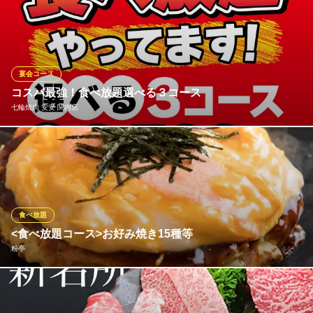
神奈川県横浜市中区伊勢佐木町5-129-2
自慢の手作り『餃子』を食べ放題でお楽しみいただけるコースを
ご用意しました！飲み放題付で「2時間3,300円」と「3時間4,300
円」の2種類のコースからお選びください。絶品餃子は「焼き/蒸
し/水(茹で)」から選び放題なので、何度食べても飽きません◎お
つまみメニューも楽しめる、当店大人気のコースです♪
宴会コース
コスパ最強！食べ放題選べる３コース
餃子酒場 伊勢佐木町店
七輪焼肉 安安 関内店
餃子の美味しい居酒屋
横浜市営地下鉄伊勢佐木長者町駅 徒歩4分
神奈川県横浜市中区長者町7-112 伊勢佐木町センタービル2F
安安の食べ放題コースは、バラエティに富んだメニューをお楽し
みいただけます。おすすめの「安安カルビ」やロースはもちろ
ん、新鮮なホルモンや鶏肉、さらには海鮮類まで幅広くご提供！
肉好きな方も、魚介類を好む方もご満足いただけます。七輪で焼
くことで素材の旨味が最大限に引き出され、一口食べるごとに幸
食べ放題
福に！
<食べ放題コース>お好み焼き15種等
粉亭
七輪焼肉 安安 関内店
炭火使用の低価格焼肉店
「粉亭」では、お好み焼き15種･もんじゃ焼き11種･たこ焼き3種･
ＪＲ根岸線関内駅 徒歩2分
神奈川県横浜市中区不老町1-1-11 関内南口ビル2F
富士宮やきそばの食べ放題をご用意しております。女子会･友人と