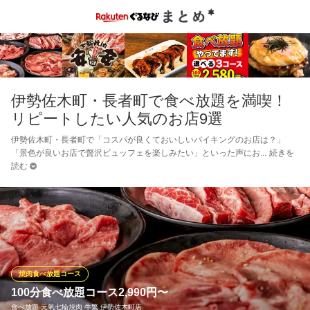
伊勢佐木町・長者町で食べ放題を満喫！
リピートしたい人気のお店9選
伊勢佐木町・長者町で「コスパが良くておいしいバイキングのお店は？」
「景色が良いお店で贅沢ビュッフェを楽しみたい」といった声にお
続きを
読む
焼肉食べ放題コース
100分食べ放題コース2,990円〜
食べ放題 元氣七輪焼肉 牛繁 伊勢佐木町店