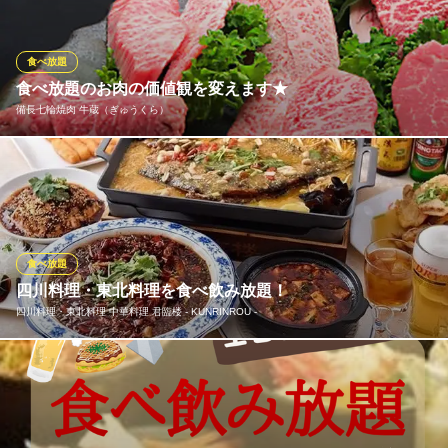
のお食事･デートに最適なコースとなっております。ご利用シーン
に合わせて最適なコース・空間でお楽しみください。
食べ放題
粉亭
食べ放題のお肉の価値観を変えます★
もんじゃ焼・お好み焼き
備長七輪焼肉 牛蔵（ぎゅうくら）
京浜急行線黄金町駅 徒歩1分
神奈川県横浜市南区白金町1-5
驚異の国産和牛食べ放題＆飲み放題プラン！6050円(税込)!!驚きの
お値段でご案内しております食べ飲み放題プラン！このお値段で
ありながら当店自慢のお料理をご満喫いただけます♪他店には真似
できない味と価格！是非お客様の舌でお確かめください!!
食べ放題
備長七輪焼肉 牛蔵（ぎゅうくら）
四川料理・東北料理を食べ飲み放題！
国産和牛 備長七輪焼肉
四川料理・東北料理 中華料理 君臨楼 ‐ KUNRINROU ‐
横浜市営地下鉄伊勢佐木長者町駅 徒歩3分
神奈川県横浜市中区伊勢佐木町4-111
当店は本場のシェフが作る四川料理と東北料理がお勧め！2時間食
べ飲み放題が4,500円～お楽しみ頂けます。
四川料理・東北料理 中華料理 君臨楼 ‐ KUNRINROU ‐