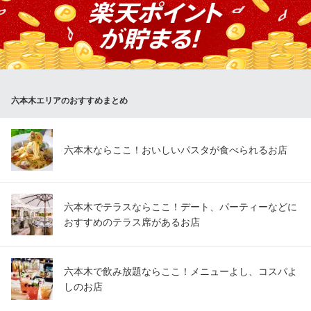
かり吟味を重ね選んだ銘柄が常時約20種超。コストパフォーマン
スやそのリーズナブルさはもちろん、通好みの銘柄が揃うのも魅
力。また、その月々でおすすめする月替りのワインもご用意。
イタリア食堂 グラン・パ 六本木店
個室/貸切/飲放題
六本木エリアのおすすめまとめ
地下鉄南北線六本木一丁目駅1番出口 徒歩3分
東京都港区六本木3-1-1 1F104
六本木ならここ！おいしいパスタが食べられるお店
六本木でテラスならここ！デート、パーティーなどに
おすすめのテラス席があるお店
六本木で飲み放題ならここ！メニューよし、コスパよ
しのお店