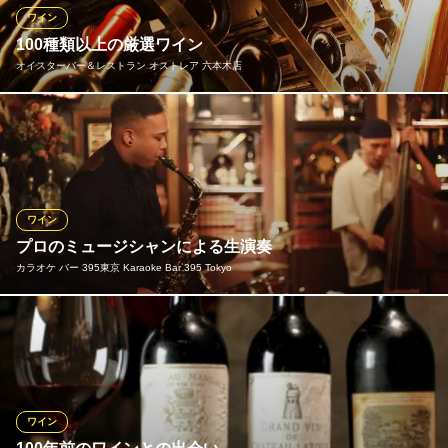
インの味もお愉しみください。
ワイン
100種類以上の厳選ワイン
アジト 六本木
オイスターバー＆レストラン オストレア 六本木店
六本木イタリアン バル
地下鉄日比谷線六本木駅 徒歩3分
東京都港区六本木4-5-2 六本木Uビル2F
100～120種類の厳選ワインがズラリ!! フランス、イタリア、アメ
リカの他にニュージーランド、オーストラリアも多数！ 厳選され
たワインは巨大ワインセラーで完備しているので品質も抜群！常
時厳選ワイン100～120種ご用意しておりますのできっとお気に入
りのワインが見つかるハズ♪
ワイン
プロのミュージシャンによる生演奏
オイスターバー＆レストラン オストレア 六本木店
カラオケ バー 395東京 Karaoke Bar 395 Tokyo
オイスターバー
都営大江戸線六本木駅 徒歩1分
東京都港区六本木7-15-17 ユニ六本木ビル1F
ラグジュアリーな空間で、ジャズやボサノバ、ロックなど様々な
ジャンルのライブを楽しめるレストランバーです。プロのミュー
ジシャンによる生演奏に合わせて、各国から厳選した香り高いシ
ャンパンやワインを味わい、眠らない街・東京の一夜をごゆっく
りお過ごしください。
ワイン