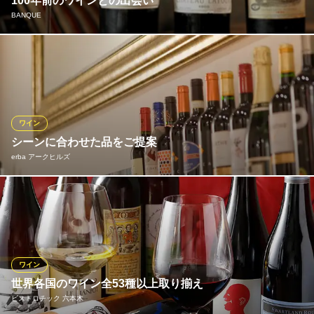
100年前のワインとの出会い
カラオケ バー 395東京 Karaoke Bar 395 Tokyo
BANQUE
イタリアン&カラオケ
都営大江戸線六本木駅 徒歩2分
東京都港区六本木3-9-5 ゼックスバームビルB1
世界各地の良質なワインや、歴史の味を楽しめるオールドヴィン
テージの数々、生まれ年や記念日のワインのご用意も。セラーで
眠るワインを眺めながら憩う、特別なひととき。大事な人と楽し
むあなたのサロンとしてご活用ください。
ワイン
BANQUE
シーンに合わせた品をご提案
隠れ家ワインダイニング
erba アークヒルズ
地下鉄千代田線乃木坂駅 徒歩5分
東京都港区六本木7-3-21 来山ビルB1
気軽な雰囲気でワインを飲みたい、お料理とのペアリング、風味
をしっかりと楽しみたい…。せっかく味わうのなら、やはり美味
しいワインを飲みたいですよね。ご希望のスタイルに合わせて、
ソムリエが厳選したおすすめのワインをご提案いたします！お気
に入りの品を事前に仕入れてご提供することも◎お気軽にご相談
ワイン
ください。
世界各国のワイン全53種以上取り揃え
ビストロチック 六本木
erba アークヒルズ