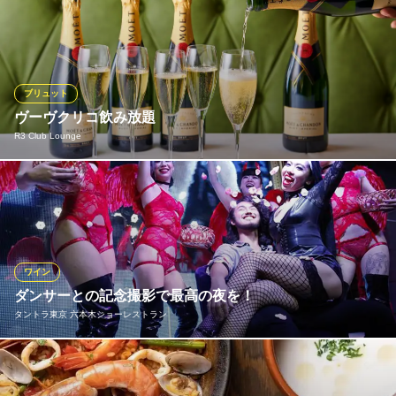
当店は、枝肉一頭買いで仕入れている為、希少部位の数々が味わ
えます。それ以外にも全体的に、ほどよい脂とどの部位を焼いて
もそれぞれの個性や味わいが愉しめ、美味しく召し上がっていた
だくことができます。繊細な日本人が管理した和牛の奥深い味わ
いに舌鼓を打ってください。
ブリュット
ヴーヴクリコ飲み放題
和牛ハンバーグ＆ステーキ 肉屋 格之進 F
R3 Club Lounge
岩手の食財×六本木
地下鉄南北線六本木一丁目駅 徒歩3分
東京都港区六本木1-4-5 アークヒルズサウスタワーB1
2名様から予約受付♪ 内容充実のお食事コースになんとヴーヴクリ
コが飲み放題で15,000！
R3 Club Lounge
六本木BARラウンジ
ワイン
都営大江戸線六本木駅 徒歩1分
ダンサーとの記念撮影で最高の夜を！
東京都港区六本木7-14-23 ラウンドクロス六本木ビルB1
タントラ東京 六本木ショーレストラン
Tantra Tokyoでは、メインショー上演中の動画・写真撮影がすべ
て自由！迫力満点のパフォーマンスを、ぜひお手元のカメラに収