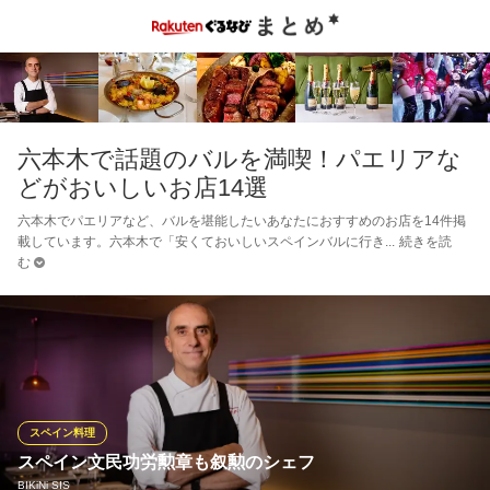
六本木で話題のバルを満喫！パエリアな
どがおいしいお店14選
六本木でパエリアなど、バルを堪能したいあなたにおすすめのお店を14件掲
載しています。六本木で「安くておいしいスペインバルに行き
続きを読
む
スペイン料理
スペイン文民功労勲章も叙勲のシェフ
BIKiNi SIS