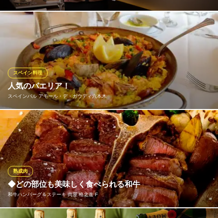
ジョセップ・バラオナ・ビニェス氏1966年スペイン・カタルニア
地方生まれ。1991年の来日。2005年に開催の「愛・地球博（EXP
O）」ではスペインパビリオン「タパス・バー」の総プロデュー
スを担当。2008年、文民功労勲章「スペイン国家の為に功を成し
たスペイン人の突出した業績を讃える」を叙勲。
スペイン料理
人気のパエリア！
BIKiNi SIS
スペインバル アモール・デ・ガウディ六本木
六本木のスペインバル
地下鉄日比谷線六本木駅 徒歩2分
東京都港区六本木6-10-1 六本木ヒルズ5F
魚介・鶏肉を使用したスペインでも定番パエリア
スペインバル アモール・デ・ガウディ六本木
スペイン料理
地下鉄日比谷線六本木駅 徒歩1分
熟成肉
東京都港区六本木6-2-7 ダイカンビル1F
◆どの部位も美味しく食べられる和牛
和牛ハンバーグ＆ステーキ 肉屋 格之進 F