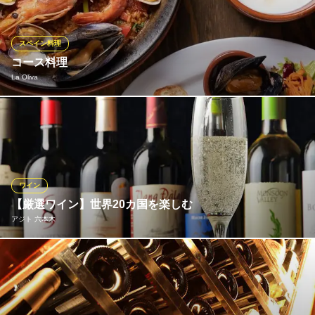
めてください。さらにショー終了後には、ステージに登って憧れ
のダンサーたちと一緒に記念撮影をお楽しみいただけます。最高
にゴージャスで官能的な夜の思い出を、ぜひ形に残してくださ
スペイン料理
い！
コース料理
La Oliva
タントラ東京 六本木ショーレストラン
六本木のショークラブ
おすすめのスペイン料理をご堪能ください
都営大江戸線六本木駅 徒歩2分
東京都港区六本木3-9-5 ゼックスバウム館B2
La Oliva
自然派ワインバル
地下鉄千代田線乃木坂駅 徒歩3分
ワイン
東京都港区六本木7-3-14
【厳選ワイン】世界20カ国を楽しむ
アジト 六本木
当店専属ソムリエ厳選の20カ国からチョイスしたワインを御賞味
いただけます。銘柄もの～旬のものまで、幅広いラインナップを
ご用意しておりますので、お好みの味などあればスタッフがご提
案することも可能です。リーズナブルなお料理と一緒に上質なワ