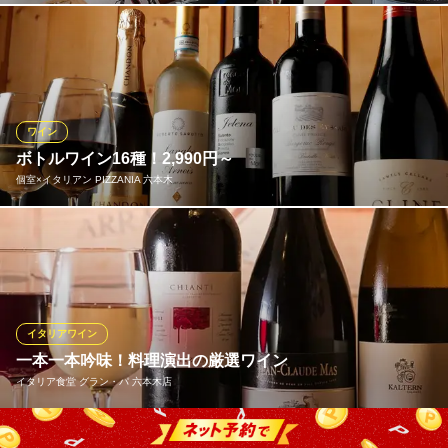
本気のイタリア料理店！
本場・フランスやイタリア、スペイン産を中心に、世界各国から
地下鉄南北線六本木一丁目駅 徒歩2分
東京都港区六本木1-4-5 アークヒルズサウスタワーB1
全53種以上のワインをご用意。肉料理に合う赤、前菜や魚料理に
合う白、乾杯やパーティにおすすめのスパークリングなどシーン
に合わせてお楽しみいただけます。ご相談いただければ合うワイ
ンをお持ちいたしますので、ワインビギナーでもご心配なく！
ワイン
ボトルワイン16種！2,990円～
ビストロチック 六本木
個室×イタリアン PIZZANIA 六本木
カジュアルフレンチ
都営大江戸線六本木駅7番出口 徒歩2分
東京都港区六本木7-9-5 森長ビル1F
窯焼きのナポリピザや自慢の肉料理を引き立てるワインもこだわ
りのセレクト。世界各国から高コスパの多彩なワインを厳選しま
した。産地も品種も様々な16種をボトル2,990円からご用意！飲み
放題コースでも、いくつかのボトルワイン＆スパークリングワイ
ンをお楽しみいただけます。
イタリアワイン
一本一本吟味！料理演出の厳選ワイン
個室×イタリアン PIZZANIA 六本木
イタリア食堂 グラン・パ 六本木店
絶品窯焼きピザの肉バル
地下鉄南北線六本木一丁目駅3番出口 徒歩3分
東京都港区六本木2-3-7 セントラルクリブIII1F
イタリア料理に欠かせない「ワイン」。オーナーが一本一本しっ