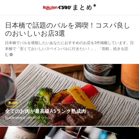
日本橋で話題のバルを満喫！コスパ良し
のおいしいお店3選
日本橋でバルを堪能したいあなたにおすすめのお店を3件掲載しています。日
本橋で「安くておいしいスペインバルに行きたい！」、「気軽
続きを読
む
熟成肉
全てのお肉が最高級A5ランク熟成肉
熟成肉×鉄板焼 URAROJI ウラロジ
「熟成肉×鉄板焼 URAROJI ウラロジ」では、サーロインステー