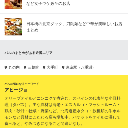
など女子ウケ必至のお店
日本橋の北京ダック、刀削麺など中華が美味しいお店
まとめ
バルのまとめがある近隣エリア
丸の内
三越前
大手町
東京駅（八重洲）
バルの気になるキーワード
アヒージョ
オリーブオイルとニンニクで煮込む、スペインの代表的な小皿料
理（タパス）。主な具材は海老・エスカルゴ・マッシュルーム・
鶏肉・砂肝・牡蠣・野菜など。北海道産水タコ・数種類の牛ホル
モンなど具材にこだわる店も増加中。バケットをオイルに浸して
食べると、やみつきになること間違いなし。