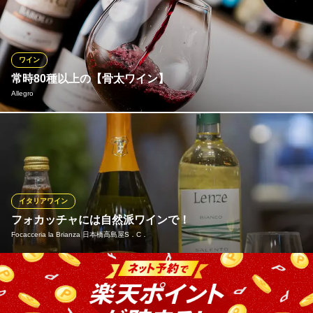
キ、ヒレ、赤身ステーキなど全てのお肉が最高級A5ランクの熟成
肉をご提供しております。熟成期間は1週間～10日間。お肉は産地
を選ばす、プロが厳選した最高級のお肉を仕入れています。是非
本当に美味しいお肉を当店でご堪能ください。
ワイン
常時80種以上の【骨太ワイン】
熟成肉×鉄板焼 URAROJI ウラロジ
Allegro
隠れ家鉄板焼き店が上陸
地下鉄日比谷線茅場町駅10番出口 徒歩2分
東京都中央区日本橋茅場町1-6-2 鈴木ビル2F
多種多様なワインを常備80種類以上取り揃えております。ワイン
に詳しくない人や気分に合わせてどういうワインを飲めばいいか
迷っている人でも大丈夫。スタッフが一緒にあなたの飲みたいワ
インをお探します！お気軽にスタッフにお申し付けください！そ
んなワインに合うこだわりイタリアンも数多く取り揃えておりま
イタリアワイン
す。
フォカッチャには自然派ワインで！
Focacceria la Brianza 日本橋高島屋S．C．
Allegro
大人の隠れ家イタリアン
スパークリング、白、ロゼ、赤と、お料理に合う厳選したイタリ
都営浅草線日本橋駅D1番出口 徒歩1分
東京都中央区日本橋2-16-11 日本橋セントラルスクエア1F
アワインを取り揃えております。 ブリアンツァのイタリアの郷土
料理や、焼き立ての「フォカッチャ・ディ・レッコ」とともにお