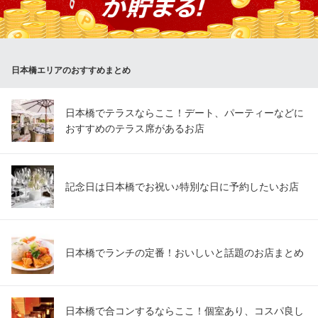
楽しみください！ たっぷりのストラッキーノチーズの入ったフォ
カッチャはワインとも良く合います。
Focacceria la Brianza 日本橋高島屋S．C．
日本橋エリアのおすすめまとめ
ピザ専門店
地下鉄銀座線日本橋駅B4出口 徒歩2分
東京都中央区日本橋2-5-1 日本橋タカシマヤSC新館6F
日本橋でテラスならここ！デート、パーティーなどに
おすすめのテラス席があるお店
記念日は日本橋でお祝い♪特別な日に予約したいお店
日本橋でランチの定番！おいしいと話題のお店まとめ
日本橋で合コンするならここ！個室あり、コスパ良し