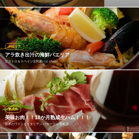
パエリヤは2名様から40名様までご用意。季節のパエリヤは月かわ
り 牡蠣と赤エビのパエリヤ＜人気＞イカ墨のパエリヤ パーティー
での大鍋パエリヤが人気です。
スペインバル・カサ・デ・マチャ
パエリア
スペインバル・料理店
アラ炊き出汁の海鮮パエリア
ＪＲ田町駅三田口 徒歩5分
ビストロ＆スペイン古民家バル chab
東京都港区三田3-1-19 シグマビル1F･B1
新鮮魚介をふんだんに使い、ストウブ鍋で炊き上げるパエリア
は、魚介の旨みをギュッと凝縮した自慢の一品です。
ビストロ＆スペイン古民家バル chab
バル&テイクアウト
熟成肉
都営浅草線三田駅A3番出口 徒歩3分
美味お肉！！18か月熟成生ハム！！！
東京都港区芝5-24-5
世界のワインとイタリアン パサージュ 田町店