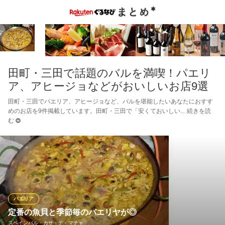
田町・三田で話題のバルを満喫！パエリ
ア、アヒージョなどがおいしいお店9選
田町・三田でパエリア、アヒージョなど、バルを堪能したいあなたにおすす
めのお店を9件掲載しています。田町・三田で「安くておいしい
続きを読
む
パエリア
定番の魚貝と季節毎のパエリヤが◎
スペインバル・カサ・デ・マチャ