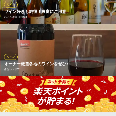
ンをご提案させていただきますので、気軽にお声がけください。
ワイン
ワイン好きも納得！豊富にご用意
Il Filo
わいん酒場 HIBINO
洗練空間×極イタリアン
ＪＲ田町駅三田口（西口） 徒歩8分
東京都港区三田3-7-18 The Itoyama Tower1F
HIBINOの自慢の一つに豊富でクオリティーの高いワインを取り揃
えていることが挙げられます。ソムリエが2名在籍しており、提供
するメニューとの相性を考え仕入まで行っています！良いワイン
を安く提供するための努力を惜しまない姿勢は多くの常連のお客
様から特に支持されています。
ワイン
オーナー厳選各地のワインをぜひ♪
わいん酒場 HIBINO
みなっトリア
ドデカ バーニャカウダ
都営三田線三田駅 徒歩4分
東京都港区芝4-16-1
色々な銘柄がセラーに並んでおります。ボルドー・ブルゴーニュ
をはじめイタリア・ポルトガルなど、各国のワインを金額別に揃
えております。幅広い地域から厳選いたしました。気軽なグラス
インもハイクラスな1本も、自信を持ってご提供いたします。種類
豊富なワインが楽しめますのでワインだけのご利用もできます。