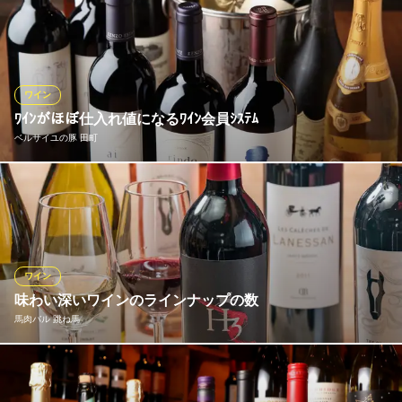
お肉にこだわっているシェフ。♪「18か月熟成」スペイン産ハモン
セラーノ生ハムオーダーカットをワインと一緒に♪オーダーカット
してご提供しますので切り立てフレッシュな味わいをご堪能！豊
富なミネラルと良質なタンパク質が口に入れば、芳醇な香りが広
がります☆ 今すぐ予約する♪⇒ 050-3461-5347
ワイン
ﾜｲﾝがほぼ仕入れ値になるﾜｲﾝ会員ｼｽﾃﾑ
世界のワインとイタリアン パサージュ 田町店
ベルサイユの豚 田町
老舗洋食×パーティ貸切
ＪＲ田町駅芝浦口 徒歩3分
東京都港区芝浦3-15-2 山本ビル1F
【ﾍﾞﾙｻｲﾕの豚ﾌﾞﾗﾝﾄﾞのﾜｲﾝ会員ｼｽﾃﾑをご紹介】会員になっていただ
くと、ﾎﾞﾄﾙﾜｲﾝがお得約50種類のﾎﾞﾄﾙﾜｲﾝがほぼ仕入れ値に♪
ベルサイユの豚 田町
個室 ワイン バル
ワイン
ＪＲ田町駅三田口 徒歩3分
味わい深いワインのラインナップの数
東京都港区芝5-26-20 建築会館2F
馬肉バル 跳ね馬
赤ワインだけでなく、白ワインやスパークリングも充実。淡白な
馬肉料理には、赤ワインだけでなく、白ワインの相性がよいもの