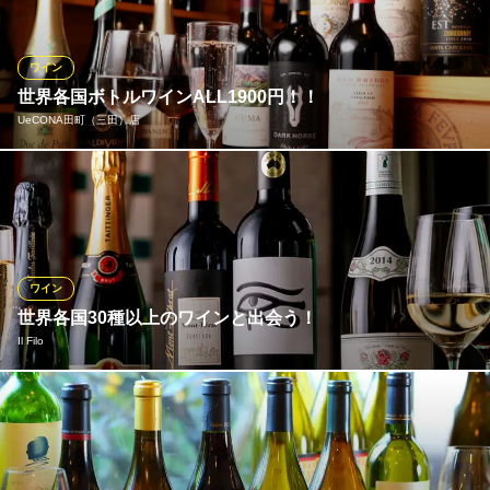
も多いのです。お気に入りの1本を探すお手伝いをいたします。フ
ランス、イタリアなどの定番ものから、ニューワールドのお値打
ちワインまで、気軽に飲めるボトルワイン、高価なものまでご用
ワイン
意。
世界各国ボトルワインALL1900円！！
UeCONA田町（三田）店
馬肉バル 跳ね馬
馬肉専門バル×ワイン
こちらも地域最安値！世界各国のボトルワイン赤・白・泡合わせ
都営三田線三田駅A3番出口 徒歩3分
東京都港区芝5-22-5 原田ビル1F
て約50種類がほぼALL1900円！ ちょっとお高いお祝い用のシャン
パンだって採算度外視！ 赤ワインならご自分でセラーからチョイ
スも出来ます♪ お気に入りの1本を見つけてみませんか？
ワイン
UeCONA田町（三田）店
世界各国30種以上のワインと出会う！
田町イタリアンバル
Il Filo
都営浅草線三田駅 徒歩5分
東京都港区芝5-14-5 芳賀ビル1F
フランスやイタリアなどの名産地から取り寄せた、世界各国のワ
インは30種以上を取り揃えております。いずれも厳選に厳選を重
ねた自慢のワイン。記念日などには特別なシャンパンなどをお楽
しみいただけ、お好みをお申し付けいただければ、ベストなワイ