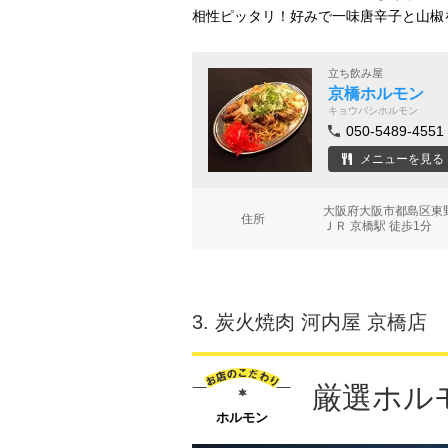
相性ピッタリ！好みで一味唐辛子と山椒
立ち飲み屋
京橋ホルモン
キョウバシホルモン
050-5489-4551
メニューを見る
大阪府大阪市都島区東野
住所
ＪＲ 京橋駅 徒歩1分
3.
炭火焼肉 河内屋 京橋店
厳選ホル
ホルモン