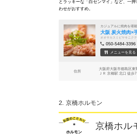
とラッキーな「白センマイ」など、一押
わせがおすすめ。
カジュアルに焼肉を堪
大阪 炭火焼肉×
オオサカスミビヤキニクテ
050-5484-3396
メニューを見る
大阪府大阪市都島区東野
住所
ＪＲ 京橋駅 北口 徒歩
2.
京橋ホルモン
京橋ホル
ホルモン