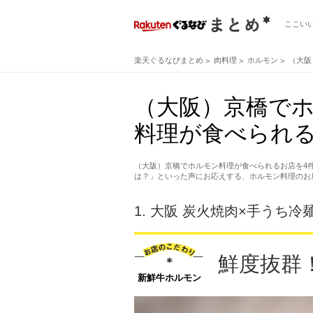
ここい
楽天ぐるなびまとめ
肉料理
ホルモン
（大阪
（大阪）京橋で
料理が食べられる
（大阪）京橋でホルモン料理が食べられるお店を4
は？」といった声にお応えする、ホルモン料理のお
1.
大阪 炭火焼肉×手うち冷麺
鮮度抜群
新鮮牛ホルモン