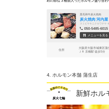
めの部位３種類入ったホルモン盛り合わ
黒毛和牛炭火焼肉
炭火焼肉 河内屋
スミビヤキニクカワチヤ 
050-5485-6015
メニューを見る
大阪府大阪市城東区蒲生
住所
ＪＲ 京橋駅 徒歩5分
4.
ホルモン本舗 蒲生店
新鮮ホル
炭火七輪