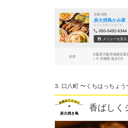
京橋 焼鳥
炭火焼鳥かみ家
スミビヤキトリカミヤ
050-5492-6344
メニューを見る
大阪府大阪市城東区新喜
住所
ＪＲ 京橋駅 徒歩2分
3.
口八町 〜くちはっちょう
香ばしく
炭火焼き鳥