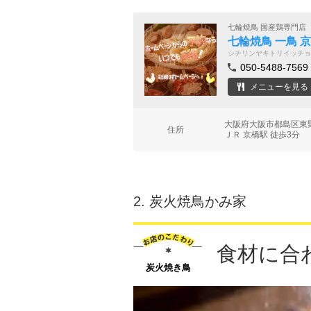
七輪焼鳥 国産鶏専門店
七輪焼鳥 一鳥 
シチリンヤキトリイッチョ
050-5488-7569
メニューを見る
大阪府大阪市都島区東野
住所
ＪＲ 京橋駅 徒歩3分
2.
炭火焼鳥かみ家
食材に合
炭火焼き鳥