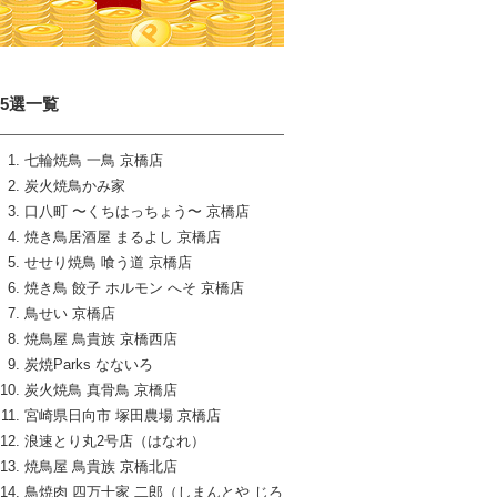
15選一覧
七輪焼鳥 一鳥 京橋店
炭火焼鳥かみ家
口八町 〜くちはっちょう〜 京橋店
焼き鳥居酒屋 まるよし 京橋店
せせり焼鳥 喰う道 京橋店
焼き鳥 餃子 ホルモン へそ 京橋店
鳥せい 京橋店
焼鳥屋 鳥貴族 京橋西店
炭焼Parks なないろ
炭火焼鳥 真骨鳥 京橋店
宮崎県日向市 塚田農場 京橋店
浪速とり丸2号店（はなれ）
焼鳥屋 鳥貴族 京橋北店
鳥焼肉 四万十家 二郎（しまんとや じろ