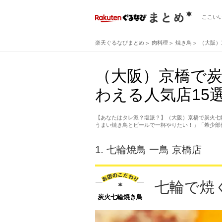
ここい
楽天ぐるなびまとめ
肉料理
焼き鳥
（大阪）
（大阪）京橋で
わえる人気店15
【あなたはタレ派？塩派？】（大阪）京橋で炭火七
うまい焼き鳥とビールで一杯やりたい！」「希少部
1.
七輪焼鳥 一鳥 京橋店
七輪で焼
炭火七輪焼き鳥