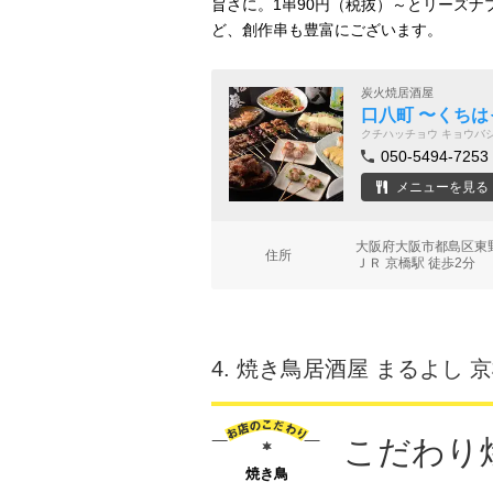
旨さに。1串90円（税抜）～とリーズ
ど、創作串も豊富にございます。
炭火焼居酒屋
口八町 〜くちは
クチハッチョウ キョウバ
050-5494-7253
メニューを見る
大阪府大阪市都島区東野
住所
ＪＲ 京橋駅 徒歩2分
4.
焼き鳥居酒屋 まるよし 
こだわり
焼き鳥