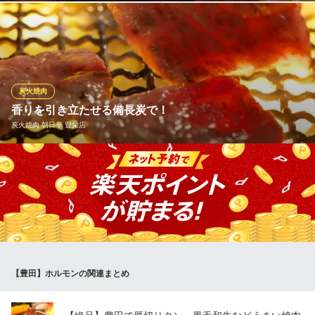
一度食べてほしい自慢の逸品。厚切りならではの食感と牛タンの
旨味を存分に味わえる人気商品です。
焼肉ホルモンたけ田 豊田店
卓上サワーと焼肉
炭火焼肉
名鉄三河線豊田市駅 徒歩4分
香りを引き立たせる備長炭で！
愛知県豊田市神明町1-49-2
炭火焼肉 朝日亭 豊栄店
高火力ですばやく焼き上げる為、肉の旨味を逃がさずしっかりと
旨味を閉じ込めます。 口に入れた瞬間の、炭の香りとジューシー
な肉汁がたまらない、美味しい肉の味わいをお楽しみ下さい。
炭火焼肉 朝日亭 豊栄店
100％黒毛和牛焼肉
愛知環状鉄道線三河豊田駅 徒歩15分
【豊田】ホルモンの関連まとめ
愛知県豊田市豊栄町3-35