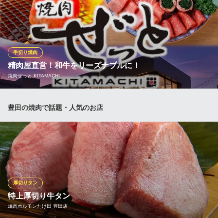
ひとつのブランド牛にこだわるのではなく、その日状態の良いも
のを店主自らが見極めているので、「松阪牛」「飛騨牛」「仙台
牛」など来店したときに美味しくいただけるブランド牛を楽しむ
ことができます。初めてご来店されたときとは違う感動が何度も
味わえるのが焼肉 鉢屋の魅力です。
手切り焼肉
精肉屋直営！和牛をリーズナブルに！
個室焼肉 鉢屋 みよし店
焼肉ぜっと KITAMACHI
三好で焼肉！個室ランチ
名鉄豊田線日進駅 徒歩48分
愛知県みよし市三好町中鯰ヶ池83
精肉卸直営の上質な和牛をカジュアルにお楽しみいただけます！
豊田の焼肉で話題・人気のお店
焼肉ぜっと KITAMACHI
精肉卸直営 和牛焼肉
名鉄三河線豊田市駅 徒歩4分
愛知県豊田市喜多町1-111-1
厚切りタン
特上厚切り牛タン
焼肉ホルモンたけ田 豊田店