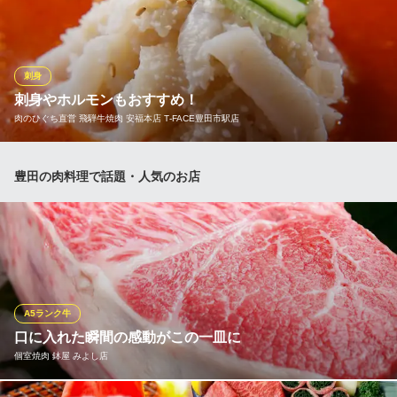
に行くなら、「牛ざんまいコース」4,000円（税込） ◆各コース
に、＋1,500円で90分飲み放題、＋2,000円で120分飲み放題がつ
けられます。2日前までに4名様以上で、ご予約可。 ◆焼肉＆もつ
鍋の「もつ鍋コース」3,000円（税込）（4月～10月休止中）
刺身
刺身やホルモンもおすすめ！
飛騨牛焼肉 牛ざんまい 豊田元宮店
肉のひぐち直営 飛騨牛焼肉 安福本店 T‐FACE豊田市駅店
豊田でコスパ高い焼肉屋
名鉄三河線上挙母駅 徒歩10分
愛知県豊田市元宮町6-32-1
【センマイ刺し】 新鮮な白い生センマイを安福特製の酢味噌で。
豊田の肉料理で話題・人気のお店
肉のひぐち直営 飛騨牛焼肉 安福本店 T‐FACE豊田市駅店
老舗の直営焼肉店
名鉄三河線豊田市駅 徒歩3分
愛知県豊田市若宮町1-57-1 T-FACE B館11F
A5ランク牛
口に入れた瞬間の感動がこの一皿に
個室焼肉 鉢屋 みよし店