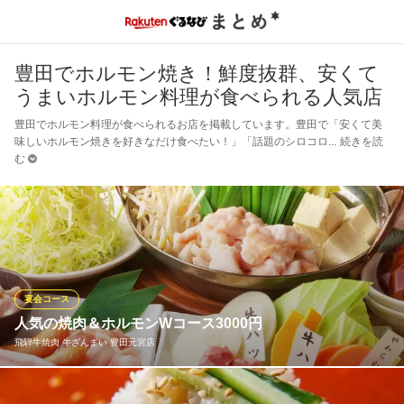
豊田でホルモン焼き！鮮度抜群、安くて
うまいホルモン料理が食べられる人気店
豊田でホルモン料理が食べられるお店を掲載しています。豊田で「安くて美
味しいホルモン焼きを好きなだけ食べたい！」「話題のシロコロ
続きを読
む
宴会コース
人気の焼肉＆ホルモンWコース3000円
飛騨牛焼肉 牛ざんまい 豊田元宮店
◆おススメは、「焼肉＆ホルモンWコース」3,000円（税込）贅沢