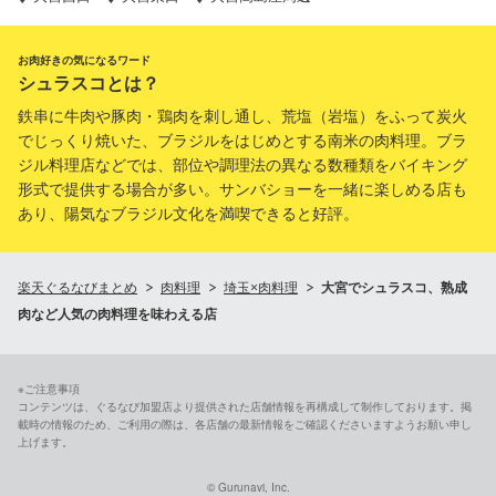
お肉好きの気になるワード
シュラスコとは？
鉄串に牛肉や豚肉・鶏肉を刺し通し、荒塩（岩塩）をふって炭火
でじっくり焼いた、ブラジルをはじめとする南米の肉料理。ブラ
ジル料理店などでは、部位や調理法の異なる数種類をバイキング
形式で提供する場合が多い。サンバショーを一緒に楽しめる店も
あり、陽気なブラジル文化を満喫できると好評。
楽天ぐるなびまとめ
肉料理
埼玉×肉料理
大宮でシュラスコ、熟成
肉など人気の肉料理を味わえる店
※ご注意事項
コンテンツは、ぐるなび加盟店より提供された店舗情報を再構成して制作しております。掲
載時の情報のため、ご利用の際は、各店舗の最新情報をご確認くださいますようお願い申し
上げます。
© Gurunavi, Inc.