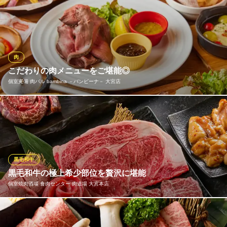
ステーキ通も唸る「熟成リブロインステーキ」。時間をかけて丁
寧に熟成させることで、肉本来の旨味を最大限に凝縮しました。
噛むほどに広がる豊かな風味と、とろけるような食感をご堪能く
ださい。
肉
ステーキのどん大宮西口店
こだわりの肉メニューをご堪能◎
気軽に熱々のステーキ
個室完備 肉バル bambina －バンビーナ－ 大宮店
ＪＲ大宮駅 徒歩6分
埼玉県さいたま市大宮区桜木町1-10-17 シーノ大宮1F
肉バルでもワンランク上の肉メニューが楽しめる♪赤字覚悟の逸品
料理をご用意致しました！ さらに、肉プレート・生ハムサラミボ
ードは女性にも大人気♪お得なコースは全て飲み放題付きでご用意
★飲み会・宴会・誕生日・記念日・歓送迎会には当店の一押しグ
ルメで♪
黒毛和牛
黒毛和牛の極上希少部位を贅沢に堪能
個室完備 肉バル bambina －バンビーナ－ 大宮店
個室焼肉酒場 食肉センター 肉道場 大宮本店
◆個室完備の肉バル◆
ＪＲ大宮駅 徒歩4分
埼玉県さいたま市大宮区桜木町1-8-3 サンユービル5F
厳選された黒毛和牛の極上希少部位を贅沢に盛り合わせました。
とろけるような美しい霜降りと、部位ごとに異なるお肉の旨味や