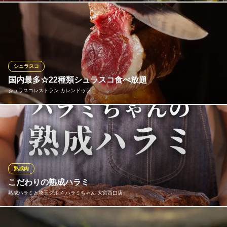
自慢の厚切り上生タンは、厳選された上質な牛タンを贅沢にカッ
トした人気メニュー。肉本来の旨みとジューシーな食感が楽しめ
る逸品で、焼肉通も納得の美味しさ。大宮で本格焼肉を味わうな
ら「蔵」の生タンは外せません。
シュラスコ
個室焼肉 蔵 ‐KURA‐
国内最多☆22種類シュラスコ食べ放題
個室焼肉 黒毛和牛
シュラスコレストラン カレンドゥラ
ＪＲ大宮駅 徒歩11分
埼玉県さいたま市大宮区桜木町4-892
大宮初！シュラスコ専門店がOPENしました！鉄串に豪快にお肉
を刺して頂くシュラスコ♪出来立てをお客様の目の前で食べたい量
だけ切り分けさせて頂きます！焼き肉やこだわりの希少部位のお
肉をはじめ焼き野菜からフルーツまで！種類豊富にご用意してお
ります！食材の旨味が凝縮されたジューシーな美味しさをご堪能
熟成肉
下さい♪
こだわりの熟成ハラミ
熟成ハラミと埼玉グルメ ハラミちゃん 大宮西口店
シュラスコレストラン カレンドゥラ
シュラスコ専門食べ放題
【お店で熟成】"熟成＝肉×発酵菌×時間"試行錯誤を繰り返して、
ＪＲ大宮駅 徒歩5分