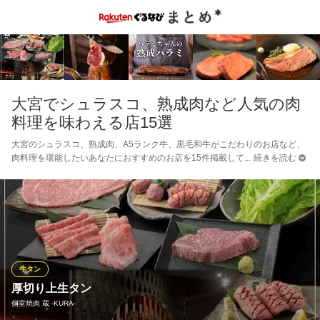
大宮でシュラスコ、熟成肉など人気の肉
料理を味わえる店15選
大宮のシュラスコ、熟成肉、A5ランク牛、黒毛和牛がこだわりのお店など、
肉料理を堪能したいあなたにおすすめのお店を15件掲載して
続きを読む
牛タン
厚切り上生タン
個室焼肉 蔵 ‐KURA‐