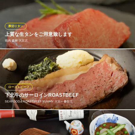
埼玉県さいたま市大宮区宮町2-8-2 第9松ビル2F
ハラミを一番美味しい状態にする研究をし、現在お店で提供する
熟成ハラミが生まれました。柔らかく旨味が凝縮されたハラミち
ゃん自慢の熟成ハラミをご堪能ください。
厚切りタン
熟成ハラミと埼玉グルメ ハラミちゃん 大宮西口店
上質な生タンをご用意致します
居酒屋・肉バル
焼肉 森林 大宮店
埼玉新都市交通伊奈線大宮駅 徒歩4分
埼玉県さいたま市大宮区桜木町2-161-2 大宮YKビルB1
製造過程で冷凍しない【生タン】を使用し、 産地・等級にこだわ
りすぎない「クォリティの高い」牛タンを仕入れ お客様にご提供
焼肉 森林 大宮店
人気絶大「極厚牛タン」
ローストビーフ
ＪＲ大宮駅西口 徒歩4分
下北牛のサーロインROASTBEEF
埼玉県さいたま市大宮区桜木町1-8-3 三友ビルB1
SEAFOOD＆ROASTBEEF YUMMY 大宮一番街店
料理長の出身地、青森県下北地方で育てられた希少な短角牛で
す。冷涼な気候で育った下北牛はきめ細やかで柔らかな肉質が特
徴の赤身肉。歯切れがよく、肉の旨みが広がります。付け合わせ