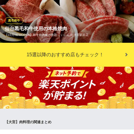
奥深い味わいを心ゆくまでご堪能いただけます。特別な日のお食
事やご宴会にもぴったりの豪華な一皿です。当店自慢のタレやお
塩と合わせ、希少部位ならではの至高の味わいを存分にお楽しみ
黒毛和牛
ください。
仙台黒毛和牛使用の本格焼肉
【10月NEWOPEN】和牛焼肉食べ放題 くいしん坊 大宮駅前店
個室焼肉酒場 食肉センター 肉道場 大宮本店
焼肉しゃぶしゃぶ食放題
当店では厳選したA5ランク仙台牛を一頭買いしています。一頭買
ＪＲ大宮駅 徒歩3分
15選以降のおすすめ店もチェック！
埼玉県さいたま市大宮区仲町1-77-1 2F
いすることにより、高いコストパフォーマンスと希少部位の安定
供給を実現しています。
【10月NEWOPEN】和牛焼肉食べ放題 くいしん坊 大宮駅前
店
黒毛和牛焼肉食べ放題
埼玉新都市交通伊奈線大宮駅 徒歩1分
埼玉県さいたま市大宮区大門町1-6 1F
【大宮】肉料理の関連まとめ