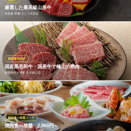
【牛タンと朝〆鮮魚＆自家製つくね】 個室居酒屋とりあえず
厳選した最高級山形牛
大宮店
牛兵衛 草庵 そごう大宮店
大宮 大衆酒場
ＪＲ大宮駅 徒歩1分
埼玉県さいたま市大宮区大門町1-1
都内を中心に、黒毛和牛肉を使った焼肉店を複数展開する牛兵
衛。その中でも、草庵大宮店は、厳選された最高級山形牛を、名
門田村牧場より一頭丸ごと買い付けしております。その結果、最
高峰の牛肉をリーズナブルにご提供出来る事となりました。滅多
に口にする事が出来ない上質で珍しい部位を是非ともご堪能下さ
国産黒毛和牛
い 。
国産黒毛和牛・国産牛で極上の焼肉
特選和牛大将軍 大宮東口店
牛兵衛 草庵 そごう大宮店
最高級山形牛一頭買い
徹底的に国産にこだわり、選りすぐりの黒毛和牛・国産牛による
ＪＲ大宮駅 徒歩1分
埼玉県さいたま市大宮区桜木町1-6-2 そごう大宮店9Ｆ レストラン街
上質な焼肉でもてなす《特選和牛 大将軍》。丁寧に下ごしらえ
し、きめ細かくサシが入った甘みのある霜降り牛を使ったトップ
クラスの焼肉をご堪能いただけます。山形豚にもこだわり、多彩
な一品料理もご提供。どなた様にもご満足いただける焼肉店で
焼肉食べ放題コース
す。
焼肉食べ放題 2,860円～