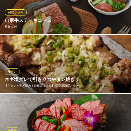
のマッシュポテトとクレームドスピナッチはお肉との相性抜群。
西洋わさびはお好みでつけるとより爽やかな味わいになります
A5ランク牛
山形牛ステーキコース
SEAFOOD＆ROASTBEEF YUMMY 大宮一番街店
和食 山崎
海鮮×肉×イタリアン
ＪＲ大宮駅 徒歩3分
埼玉県さいたま市大宮区宮町1-77-1
山形牛を堪能できるステーキコースは絶品です。（銘柄牛は全て
Ａ５） 上質なお肉の旨さを引き出した料理で構成される本コース
は、老若男女問わず大人気の一品。 また、お肉に合うワインも多
数ご用意しております。おすすめはスタッフまでお気軽にお尋ね
ください。
牛タン
ネギ塩ダレで引き立つ牛タン焼き！
和食 山崎
【牛タンと朝〆鮮魚＆自家製つくね】 個室居酒屋とりあえ…
大宮 個室 接待 会席
ＪＲ大宮駅西口 徒歩5分
埼玉県さいたま市大宮区桜木町2-223 モナークヴィラ1F
牛タンをジューシーに焼き上げ、自家製ネギ塩ダレをたっぷり！
ネギの食感と塩ダレのコクが、牛タンの旨味をグッと引き立てま
す！レモンを絞ればさっぱり感もアップ！お酒が進む、自慢の逸
品です！
山形牛