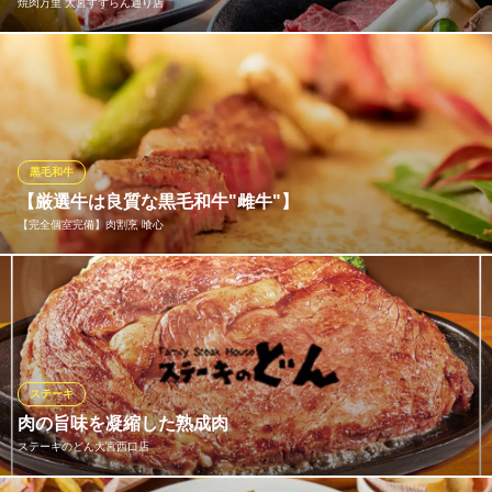
焼肉万里 大宮すずらん通り店
特選和牛大将軍 大宮東口店
特選黒毛和牛で焼肉
種類豊富な焼肉と、一品料理、ご飯やスープまでついた90分の食
ＪＲ大宮駅 徒歩2分
埼玉県さいたま市大宮区宮町1-49 FUJI BUILDING1F
べ放題をご用意！デザート付きは2,508円～ ◎アルコール飲み放
題を2,178円、ソフトドリンク飲み放題は550円です。是非食べ放
題と共にご利用ください。
黒毛和牛
焼肉万里 大宮すずらん通り店
【厳選牛は良質な黒毛和牛"雌牛"】
肉問屋直送焼肉食べ放題
【完全個室完備】肉割烹 喰心
ＪＲ大宮駅 徒歩1分
埼玉県さいたま市大宮区大門町1-20-58 2F
全国の銘柄牛の中から目利きした厳選牛は肉質・脂が良質で深い
味わいの黒毛和牛”雌牛”を使用 噛み締める程に味わい深く、飽き
のこない雌牛に旬の食材や和の香りを加え、お愉しみ頂けます
※こちらは夜のみのこだわりです。
ステーキ
【完全個室完備】肉割烹 喰心
肉の旨味を凝縮した熟成肉
上質な空間でお肉を堪能
ステーキのどん大宮西口店
ＪＲ大宮駅東口 徒歩3分
埼玉県さいたま市大宮区仲町2-43-1 COMO大宮ビル2F