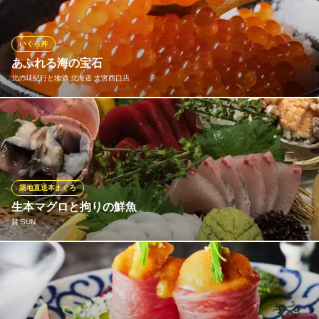
四十八漁場 大宮西口店
旬鮮魚の海鮮居酒屋
いくら丼
ＪＲ大宮駅西口 徒歩2分
あふれる海の宝石
埼玉県さいたま市大宮区桜木町1-1-17 トリムビル4F
北の味紀行と地酒 北海道 大宮西口店
素材本来の味わいを大切にしながら、私たちならではの豪華な盛
り付けで最高の一皿をお届けします。 豊かな食材の宝庫、北海道
をまるごとお楽しみください。
北の味紀行と地酒 北海道 大宮西口店
築地直送本まぐろ
北の味紀行と地酒北海道
生本マグロと拘りの鮮魚
ＪＲ大宮駅 徒歩2分
賛 SUN
埼玉県さいたま市大宮区桜木町1-5-7 ホームリィ5ビル6F
豊洲「米彦」の生本マグロと、九州、四国の独自ルートより仕入
れた本当にうまい鮮魚を是非味わって下さい！
賛 SUN