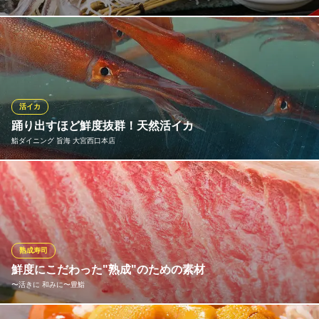
大宮ではなかなか食べられない天然の活イカを独自ルートで仕入
れています！お醤油をかけると踊りだすほどの鮮度抜群の活イカ
です。水槽から取り出しその場でさばく当店名物”活イカ刺し”をま
ずは食べてみてください♪イカの透明度、鮮度抜群の歯ごたえと、
甘みが口に広がり、一度食べたら忘れられない美味しさです！
活イカ
踊り出すほど鮮度抜群！天然活イカ
烏賊 鮨ダイニング 鮮助 大宮東口本店
鮨ダイニング 旨海 大宮西口本店
天然活イカと旬鮮魚の店
ＪＲ大宮駅東口 徒歩8分
埼玉県さいたま市大宮区宮町3-11-5 宮町ビル1F
神奈川の三浦方面を中心に、北は北海道、南は九州まで各地から
鮮度のよいものを仕入れています。ヤリイカ・スルメイカ・アカ
イカ・アオリイカなど時期によって様々なイカをご提供。信頼で
きる業者から仕入れるイカは、すべて天然で鮮度も抜群です。コ
リコリ、プリプリな歯応えがくせになる活イカをご堪能あれ！
熟成寿司
鮮度にこだわった"熟成"のための素材
鮨ダイニング 旨海 大宮西口本店
〜活きに 和みに〜豊鮨
天然鮮魚の鮨ダイニング
ＪＲ大宮駅 徒歩4分