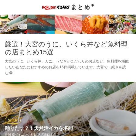
厳選！大宮のうに、いくら丼など魚料理
の店まとめ15選
大宮のうに、いくら丼、カニ、うなぎがこだわりのお店など、魚料理を堪能
したいあなたにおすすめのお店を15件掲載しています。大宮で
続きを読
む
活イカ
踊りだす？！天然活イカを堪能
烏賊 鮨ダイニング 鮮助 大宮東口本店