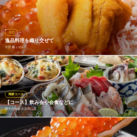
埼玉県さいたま市大宮区桜木町2-220-2
熟成の技と並ぶ、豊鮨の美味しさに欠かせないこだわりがネタと
なる素材。店主自ら全国各地の漁港や市場に足を運び厳選。漁
師・漁協・仲買いと直接話をした上で契約します。毎日の仕入れ
の連絡以外にも、定期的に交流をはかり築き上げた信頼関係の元
に届く素材の質は確かなもの。これがなければ熟成の技も糠に釘
うに
です。
逸品料理を織り交ぜて
大宮 鮨 いわい
〜活きに 和みに〜豊鮨
鮨屋
鮨や食材・選りすぐりの地酒、何でも丁寧にご説明させていただ
ＪＲ大宮駅西口 徒歩2分
埼玉県さいたま市大宮区桜木町1-4-3 いちまるきゅうビル中1F
きます。当店はお客様との会話を重視して江戸前鮨の魅力を初め
てのお客様にも伝えられるよう、落ち着きのある上質なカウンタ
ー席でご案内させていただきます。
海鮮コース
大宮 鮨 いわい
【コース】飲み会や会食などに
大宮駅 江戸前寿司
四十八漁場 大宮西口店
ＪＲ大宮駅 徒歩2分
埼玉県さいたま市大宮区宮町1-51 大宮みのやビルB1
様々なシチュエーションでご利用いただける当店の宴会コース。
※こちらは夜のみのこだわりです。