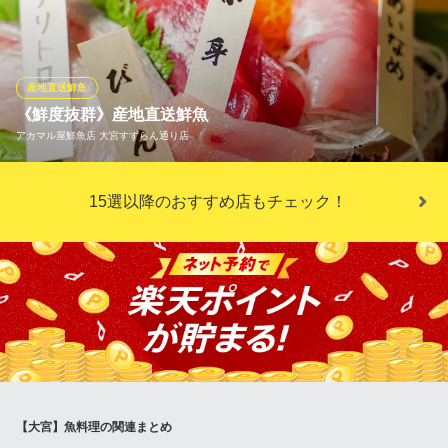
など全国の漁港から、その時期一番美味しい旬魚を毎日直送！ と
にかく美味しい魚が食べたい！急に焼き魚が食べなくなった！et
c… 定番メニューはありませんが、そんなご要望にいつでもお応
えします☆
産地直送鮮魚
《鮮度抜群》産地直送鮮魚
雑魚や 基～ｍｏｔｏｓｈｉ～
アカマル屋鮮魚店 大宮すずらん通り店
鮮度がウリの海鮮居酒屋
ＪＲ高崎線大宮駅東口 徒歩3分
埼玉県さいたま市大宮区仲町1-48-2 あひか第2ビルB1
伊豆直送のとびっきり新鮮な魚を贅沢に盛り込んだ「アカマル鮮
15選以降のおすすめ店もチェック！
魚盛り」など、素材の美味しさを最大限に引き出したメニューが
勢揃い！
アカマル屋鮮魚店 大宮すずらん通り店
大宮駅近 海鮮居酒屋
ＪＲ大宮駅 徒歩1分
埼玉県さいたま市大宮区大門町1-20-3 角井ビル1F
【大宮】魚料理の関連まとめ