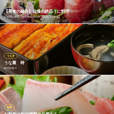
大宮の日本酒と和食の店
うに
ＪＲ大宮駅東口 徒歩5分
【美食の融合】自慢の絶品うに料理
埼玉県さいたま市大宮区大門町2-7
日本酒と創作小鉢料理 GOKURi 大宮店（ゴクリ）
【ウニ×肉】 北海道産の絶品ウニを使用した創作料理が自慢で
す！ 一度食べたら忘れられないGOKURiのウニ料理♪一番人気は絶
品【うにくごはん】 全国各地の希少な日本酒と合わせて是非ご賞
味ください。
うなぎ
日本酒と創作小鉢料理 GOKURi 大宮店（ゴクリ）
うな重 特
日本酒小鉢料理ウニ料理
四代目喜川
埼玉新都市交通伊奈線大宮駅 徒歩4分
埼玉県さいたま市大宮区仲町1-125-11 1F
ご飯がほとんど隠れるほど立派な鰻を使用した、当店で最高級の
うな重です。余分な脂がなく、さっぱり召し上がれる江戸前風の
うなぎを、職人が手焼きで丁寧に焼き上げています。他にも、鰻
のサイズが異なる松・竹・梅のうな重がございます。創業から120
年以上守り続けてきた「喜川」伝統の味を、大宮でご堪能下さい!
刺身