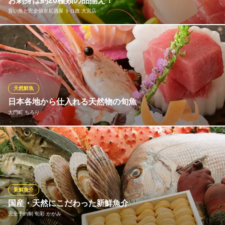
お刺身は約20種類の品揃え！
四代目喜川
旨い魚と完全個室居酒屋 トロ政 大宮店
大宮 うなぎ うな重
ＪＲ大宮駅 徒歩2分
埼玉県さいたま市大宮区仲町1-53 田村ビル1F
毎日市場から新鮮な魚を仕入れており、20種類弱のお刺身を常時
お楽しみいただけます。料理長厳選の旬魚も日替わりで提供して
いるので、いつ来てもご満足いただけます。エリア最大級の品揃
え！
天然鮮魚
旨い魚と完全個室居酒屋 トロ政 大宮店
日本各地から仕入れる天然物の旬魚
大宮 完全個室居酒屋
大門町 ちろり
ＪＲ大宮駅 徒歩3分
埼玉県さいたま市大宮区宮町1-81 1F
北は北海道から南は九州まで、全国各地で獲れた天然物の海の
幸。鮮度はもちろん見た目の美しさも重視した「お造り盛合せ」
が大人気です。その日仕入れた旬魚を基本的に6種類使用している
ため、季節ごとの海の幸に出会うことができます。日本酒や焼酎
などと合わせてお楽しみください。
新鮮魚介
国産・天然にこだわった新鮮魚介
大門町 ちろり
完全予約制 旬彩 かがみ
和個室で会席料理を堪能