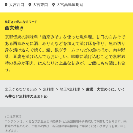
大宮西口
大宮東口
大宮高島屋周辺
魚好きの気になるワード
西京焼き
京都伝統の調味料「西京みそ」を使った魚料理。甘口の白みそで
ある西京みそに酒、みりんなどを加えて漬け床を作り、魚の切り
身を漬け込んで焼く。鰆、銀ダラ、ムツなどの魚のほか、肉や野
菜、豆腐を漬け込んでもおいしい。味噌に漬け込むことで素材独
特の臭みが消え、はんなりと上品な甘みが、ご飯にもお酒にも合
う。
楽天ぐるなびまとめ
魚料理
埼玉×魚料理
厳選！大宮のうに、いく
ら丼など魚料理の店まとめ
※ご注意事項
コンテンツは、ぐるなび加盟店より提供された店舗情報を再構成して制作しております。掲
載時の情報のため、ご利用の際は、各店舗の最新情報をご確認くださいますようお願い申し
上げます。