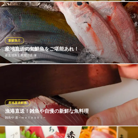
ＪＲ大宮駅 徒歩3分
埼玉県さいたま市大宮区大門町2-113-4
45年続くかがみの自慢は魚介料理。そのために新鮮魚介を季節や
旬に合わせて厳選･仕入れを行なっております。その日の一番美味
しいお刺身・魚介料理をお届けできるよう、目利きの職人が天然
ものにこだわって入荷しております。ご要望に応じて旬の食材を
使用した本格和食料理コースをご用意しておりますので、ご相談
新鮮魚介
下さい。
産地直送の旬鮮魚をご堪能あれ！
産直地魚と農園野菜 煉
完全予約制 旬彩 かがみ
大宮で人気の和食
鹿児島県阿久根・愛媛県宇和島・石川県金沢・千葉県大原など、
ＪＲ大宮駅東口 徒歩7分
埼玉県さいたま市大宮区下町1-79-1 1F
北は北海道、南は鹿児島まで日本全国の産地より直接仕入れる鮮
魚。新鮮なのはさることながら、魚本来の旨みが存分にお楽しみ
いただけます。また、日によって仕入れる鮮魚が異なりますので
お越しいただく度に新たな美味しさの発見ができます。
産地直送鮮魚
漁港直送！雑魚や自慢の新鮮な魚料理
産直地魚と農園野菜 煉
雑魚や 基～ｍｏｔｏｓｈｉ～
魚卸直営店で鮮魚を堪能
ＪＲ大宮駅西口 徒歩8分 シーノ大宮ビルの1階
埼玉県さいたま市大宮区桜木町1-10-15 シーノ大宮センタープラザ1F
岩手大船渡をはじめ、金沢能登、静岡沼津、福島相馬、房総大原