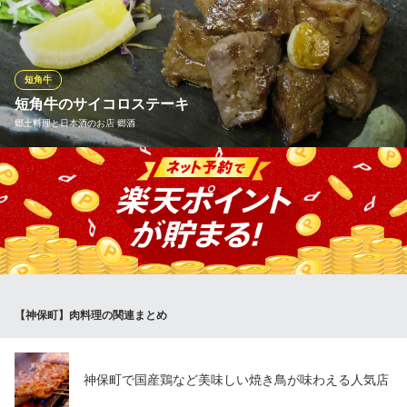
きたい逸品。シェフがこだわったのは産地やブランドよりも肉の
質感と味。シンプルにグリルしたときの赤身と脂のバランスが、
口に含んだときに溢れ出す旨味に繋がります。キプロス産の炭塩
を付けてお召し上がりください。
短角牛
短角牛のサイコロステーキ
Osteria Lauro （オステリア ラウロ） 神保町
郷土料理と日本酒のお店 郷酒
神保町路地裏イタリアン
地下鉄半蔵門線神保町駅A7番出口 徒歩2分
東京都千代田区神田神保町1-35-16 O＆OビルB1・1F
岩手県より直送の『 短角和牛 』サイコロステーキ、薄切りにした
炙りぽん酢等も好評。嚙みしめるごとに旨味が口内にじゅわっと
広がります。他にも黒毛和牛の『 塩もつ煮小鍋 』なども郷酒名物
料理もございます。
※こちらは夜のみのこだわりです。
郷土料理と日本酒のお店 郷酒
【神保町】肉料理の関連まとめ
郷土料理と日本酒のお店
都営新宿線九段下駅6番出口 徒歩2分
東京都千代田区神田神保町3-5 ニュー徳栄ビルB1
神保町で国産鶏など美味しい焼き鳥が味わえる人気店