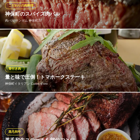
ェッド(放牧飼育)の牛リブロースの芯の部分だけ使 かいます
こだわりの肉料理
神保町のスパイス肉バル
デニーロ 神田店
肉バル サンガム 神保町店
神田神保町イタリアン
地下鉄半蔵門線神保町駅 徒歩5分
東京都千代田区神田錦町3-14-3 錦町ビル1F
当店ではスパイスが効いた香り・刺激・旨みに満ちた肉のグリル
をご提供しております！外は香ばしく食欲を掻き立てる香りに、
中はジューシな旨み。ビールを流し込みたくなるようなお料理が
勢ぞろい！是非ご堪能下さい！
骨付き肉
肉バル サンガム 神保町店
量と味で圧倒！トマホークステーキ
炭火 アジアン 居酒屋
神保町イタリアン Cuore d’oro
地下鉄半蔵門線神保町駅 徒歩1分
東京都千代田区神田神保町1-13-7 神保町勝ビル1F
出てきた瞬間、その大きさに感動すら覚える「トマホークステー
キ」は骨付き肉の中でも別格。見た目のインパクトも去ることな
がら、骨付き牛リブロースのヘルシーな赤身肉を使ったグリルス
テーキはジューシーで香ばしい肉本来の旨味を存分に堪能できま
す。見た目と旨さの両面で、宴会の盛り上げ役としてお役立てく
黒毛和牛
ださい。