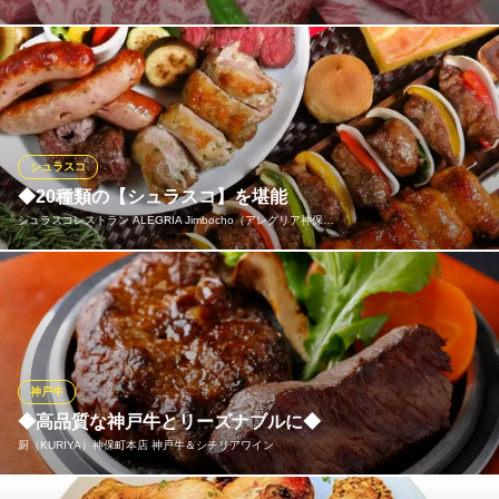
島根県松永牧場で丁寧に育てられた石見牛を一頭買い。温度や湿
度、衛生管理をしっかりした熟成庫でじっくり30日以上寝かせた
熟成肉をご用意しております。
焼肉処 三幸園
シュラスコ
30日熟成和牛焼肉
◆20種類の【シュラスコ】を堪能
地下鉄半蔵門線神保町駅A4出口 徒歩1分
シュラスコレストラン ALEGRIA Jimbocho（アレグリア神保…
東京都千代田区神田神保町2-14-2
肉好き大集合！人気の【シュラスコ】を20種類をご用意しており
ます。牛肉、豚肉、鶏肉に始まりチーズや野菜、パイナップルな
ど、お腹いっぱいになるまで食べ放題でお楽しみください♪
シュラスコレストラン ALEGRIA Jimbocho（アレグリア神
神戸牛
保町）
◆高品質な神戸牛とリーズナブルに◆
シュラスコレストラン
厨（KURIYA）神保町本店 神戸牛＆シチリアワイン
地下鉄半蔵門線神保町駅 徒歩1分
東京都千代田区神田神保町1-8 ファンデス神保町4F