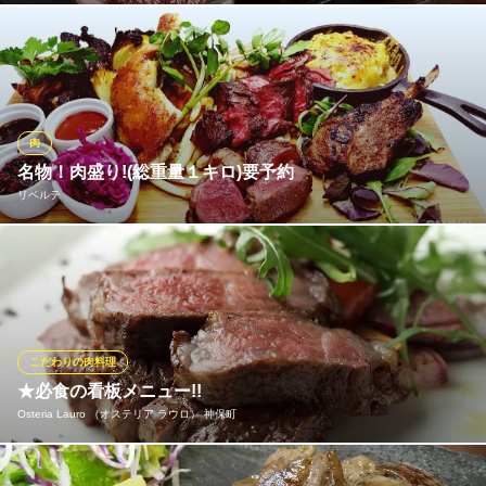
地下鉄半蔵門線神保町駅A6番出口 徒歩3分
東京都千代田区神田神保町1-41 駿河台下MKビル1・2F
『熱々！牛ハラミステーキ』や『プレミアム牛タン入りつくね』
などの肉料理から定番おつまみまで豊富にご用意しております。
お好きなお酒と併せてお楽しみください。ご家族で親しいご友人
と楽しいひと時を当店の料理とともにお過ごしください。
肉
居楽屋白木屋 神保町駅前店
名物！肉盛り!(総重量１キロ)要予約
刺身や定番居酒屋料理
リベルテ
都営新宿線神保町駅 徒歩2分
東京都千代田区神田神保町3-12-3 神保町スリービル2F
リベルテ名物 肉盛り!! 色々なお肉をグリルやロースト、コンフ
ィ・・・で とにかく凄いの一言・・・ボリュームよし！味よし！
大満足間違いなしの一品です。
リベルテ
こだわりの肉料理
レストラン＆バー
★必食の看板メニュー!!
地下鉄都営三田線神保町駅A7番出口 徒歩1分
Osteria Lauro （オステリア ラウロ） 神保町
東京都千代田区神田神保町1-5 島田ビル4F
『国産和牛サーロインのタリアータ』は是非とも味わっていただ