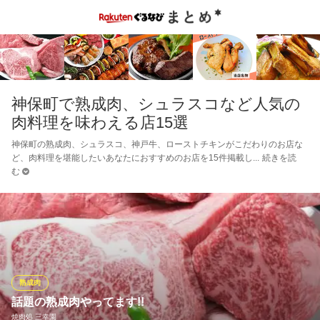
神保町で熟成肉、シュラスコなど人気の
肉料理を味わえる店15選
神保町の熟成肉、シュラスコ、神戸牛、ローストチキンがこだわりのお店な
ど、肉料理を堪能したいあなたにおすすめのお店を15件掲載し
続きを読
む
熟成肉
話題の熟成肉やってます!!
焼肉処 三幸園