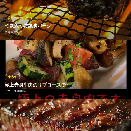
ワイン・サワー等に抜群に良く合う自慢のメニューです。１本よ
りご注文頂けます。追加のご注文お待ちしておりますよー。
炭火ハンバーグ
Dining Cafe ESPERIA（エスペリア）
竹炭入り特製炭バーグ
ワイン＆ビアダイニング
廣瀬與兵衛商店
地下鉄半蔵門線神保町駅A2出口 徒歩1分
東京都千代田区神田神保町2-4 太平電業ビルB1
炭をコンセプトにした当店では竹炭入りの炭バーグを炭火で焼き
上げてご提供しております。 真っ黒の炭バーグを是非ご賞味くだ
さい。
廣瀬與兵衛商店
牛赤身
炭コンセプトレストラン
極上赤身牛肉のリブロースです
地下鉄東西線竹橋駅 徒歩3分
デニーロ 神田店
東京都千代田区神田錦町3-17 廣瀬ビル1F
「まずは、やっぱり コレ！」 肉汁がギュッと詰まった極上の赤身
は噛めばかむ程旨味を感じます 高タンパクで低脂質ビタミンも豊
富ですのでダイエットや筋トレ中の方にもおススメです 塊で焼き
ますが食べ易い大きさに切ってます。オーストラリア産グラスフ