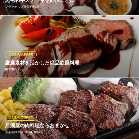
黒毛和牛ステーキを部位ごとに
ブラッセルズ神田神保町
神保町イタリアン Cuore d’oro
骨付き肉とイタリアン
その日に合わせた黒毛和牛の部位をステーキにて焼き上げます。
地下鉄半蔵門線神保町駅A5番出口 徒歩3分
東京都千代田区神田神保町1-14-16 2F
岩手県産白金豚Lボーンやその日の部位と盛り合わせるのもおすす
め。
ブラッセルズ神田神保町
こだわりの肉料理
神保町×熟成肉×ビール
厳選素材を活かした絶品欧風料理
地下鉄半蔵門線神保町駅 徒歩4分
BISTRO Kuu
東京都千代田区神田小川町3-16-1
築地をメインに各地のその時期の魚介をお取り寄せ。 契約農家の
有機野菜は勿論ですが、野生の蝦夷シカと牛ステーキの”肉盛り19
80円”は圧巻！！蝦夷シカは低カロリー・高タンパク質・項ミネラ
ルという特徴があり、ヘルシー志向の女性にも”ぴったり”鉄分も豊
富で言う事が無い”食べ物”なんです！！
こだわりの肉料理
居酒屋の肉料理ならおまかせ！
BISTRO Kuu
居楽屋白木屋 神保町駅前店
神保町創作イタリアン