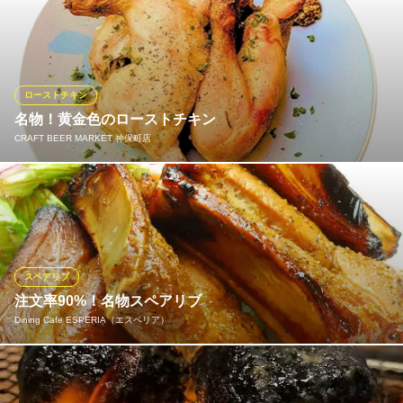
【当店が神戸牛をリーズナブルに提供できる理由】 大手精肉メー
カーと取引により、部位を枝買いして不要なコストを削減。いい
ものを必要な分だけ仕入れする事が出来るので、ブランド牛であ
る神戸牛をリーズナブルに提供しております。
ローストチキン
厨（KURIYA）神保町本店 神戸牛＆シチリアワイン
名物！黄金色のローストチキン
神保町の神戸牛専門店
CRAFT BEER MARKET 神保町店
都営新宿線神保町駅 徒歩2分
東京都千代田区一ツ橋2-6-12 東西堂ビル1F
当店のコンセプト「クラフトビールとローストチキン」。 じっく
りと時間をかけて焼き上げるチキンは、皮はパリッと香ばしく、
中は驚くほどジューシー。 ビールとの相性を計算し尽くした、必
食の看板メニューです。
スペアリブ
CRAFT BEER MARKET 神保町店
注文率90%！名物スペアリブ
クラフトビール飲み放題
Dining Cafe ESPERIA（エスペリア）
地下鉄半蔵門線神保町駅 徒歩2分
東京都千代田区神田神保町2-11-15 住友商事神保町ビル1F
エスペリア一番人気の『スパイシーポークスペアリブ』やみつき
のスパイシー風味、ジューシーで柔らかく仕上げた、ビール・赤