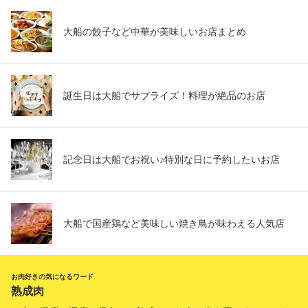
大船の餃子など中華が美味しいお店まとめ
誕生日は大船でサプライズ！料理が絶品のお店
記念日は大船でお祝い♪特別な日に予約したいお店
大船で国産鶏など美味しい焼き鳥が味わえる人気店
お肉好きの気になるワード
熟成肉