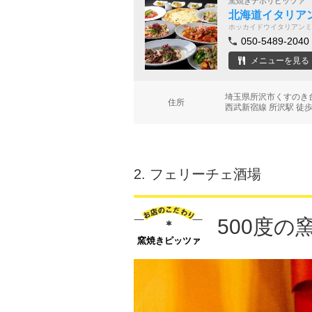
窯焼きナポリピッツァ
北海道イタリア
ホッカイドウイタリアンミ
050-5489-2040
メニューを見る
埼玉県所沢市くすのき台
住所
西武新宿線 所沢駅 徒歩
2.
フェリーチェ酒場
500度
窯焼きピッツァ