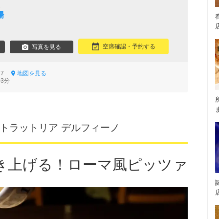
屋
場
空席確認・予約する
写真を見る
-17
地図を見る
3分
 トラットリア デルフィーノ
き上げる！ローマ風ピッツァ