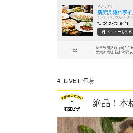
イタリアン
新所沢 隠れ家イ
シントコロザワカクレガイ
04-2923-6618
メニューを見る
埼玉県所沢市緑町2-5
住所
西武新宿線 新所沢駅 
4.
LIVET 酒場
絶品！本
石窯ピザ