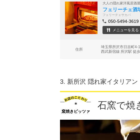
大人の隠れ家洋風居酒
フェリーチェ酒
フェリーチェサカバ
050-5494-3619
メニューを見る
埼玉県所沢市日吉町4
住所
西武新宿線 所沢駅 徒歩
3.
新所沢 隠れ家イタリアン
石窯で焼
窯焼きピッツァ