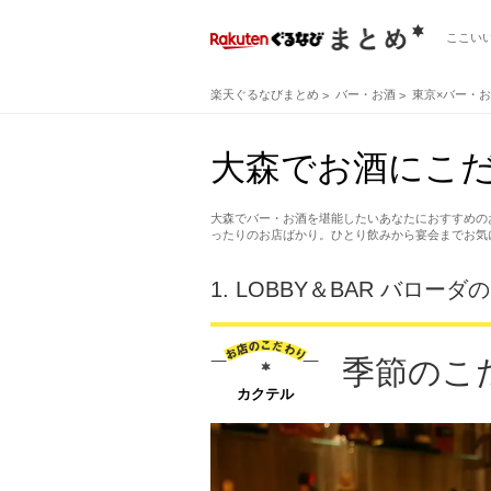
ここい
楽天ぐるなびまとめ
バー・お酒
東京×バー・
大森でお酒にこだ
大森でバー・お酒を堪能したいあなたにおすすめの
ったりのお店ばかり。ひとり飲みから宴会までお気
1.
LOBBY＆BAR バローダ
季節のこ
カクテル