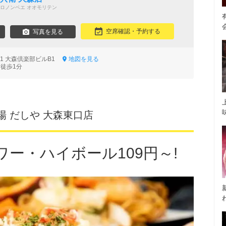
ロノンベエ オオモリテン
空席確認・予約する
写真を見る
11 大森倶楽部ビルB1
地図を見る
 徒歩1分
場 だしや 大森東口店
ー・ハイボール109円～!