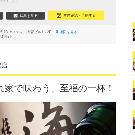
オオモリテン
空席確認・予約する
写真を見る
5-13 アスティル大森ビル1～2F
地図を見る
 徒歩2分
森店
れ家で味わう、至福の一杯！