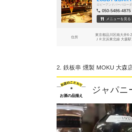
ロビーアンドバーバローダ
050-5486-4875
メニューを見る
東京都品川区南大井6-24-
住所
ＪＲ京浜東北線 大森駅 
2.
鉄板串 燻製 MOKU 大森
ジャパニ
お酒の品揃え