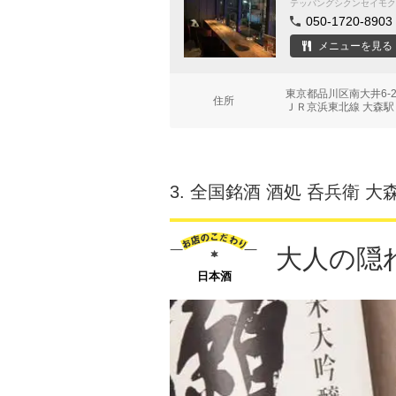
テッパングシクンセイモク
050-1720-8903
メニューを見る
東京都品川区南大井6-2
住所
ＪＲ京浜東北線 大森駅
3.
全国銘酒 酒処 呑兵衛 大
大人の隠
日本酒