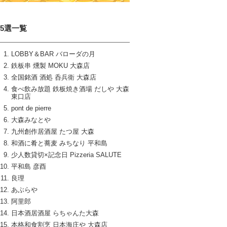
15選一覧
LOBBY＆BAR バローダの月
鉄板串 燻製 MOKU 大森店
全国銘酒 酒処 呑兵衛 大森店
食べ飲み放題 鉄板焼き酒場 だしや 大森
東口店
pont de pierre
大森みなとや
九州創作居酒屋 たつ屋 大森
和酒に肴と蕎麦 みちなり 平和島
少人数貸切×記念日 Pizzeria SALUTE
平和島 彦酉
良理
あぶらや
阿里郎
日本酒居酒屋 らちゃんた大森
本格和食割烹 日本海庄や 大森店