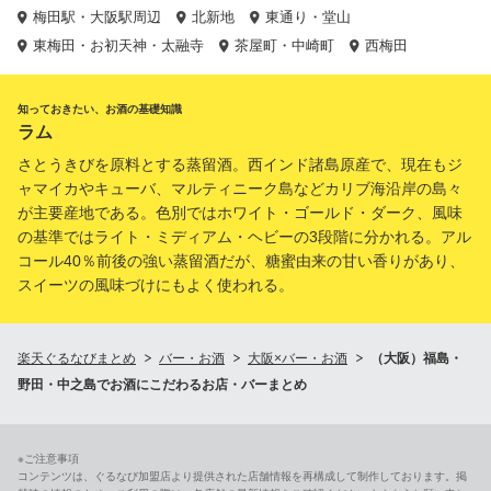
梅田駅・大阪駅周辺
北新地
東通り・堂山
東梅田・お初天神・太融寺
茶屋町・中崎町
西梅田
知っておきたい、お酒の基礎知識
ラム
さとうきびを原料とする蒸留酒。西インド諸島原産で、現在もジ
ャマイカやキューバ、マルティニーク島などカリブ海沿岸の島々
が主要産地である。色別ではホワイト・ゴールド・ダーク、風味
の基準ではライト・ミディアム・ヘビーの3段階に分かれる。アル
コール40％前後の強い蒸留酒だが、糖蜜由来の甘い香りがあり、
スイーツの風味づけにもよく使われる。
楽天ぐるなびまとめ
バー・お酒
大阪×バー・お酒
（大阪）福島・
野田・中之島でお酒にこだわるお店・バーまとめ
※ご注意事項
コンテンツは、ぐるなび加盟店より提供された店舗情報を再構成して制作しております。掲