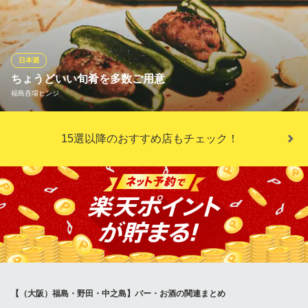
燗まで季節を味わえる品揃えの中からお好みのテイストやお料理
に合うお酒を提案させていただきます。洋酒はなんと100種類以上
のウィスキーやスピリッツをご用意。カクテルもスタンダードか
らオリジナルまで。氷にもこだわり、一から削っております。
日本酒
ちょうどいい旬肴を多数ご用意
大阪モノラル
福島呑場ヒンジ
居酒屋・海鮮・日本酒
ＪＲ東西線新福島駅 徒歩2分
大阪府大阪市福島区福島3-6-15 1・2F
「ホルモン焼き」「うにクレソン」「舌平目バター焼き」「ホル
15選以降のおすすめ店もチェック！
モンユッケ」等、お酒にぴったりの料理をご用意してます◎仕事
の疲れも、絶品の料理と冷たいマルエフでおつかれ生です♪
福島呑場ヒンジ
たこ焼き串カツホルモン
ＪＲ大阪環状線福島駅 徒歩1分
大阪府大阪市福島区福島7-1-6 1F
【（大阪）福島・野田・中之島】バー・お酒の関連まとめ