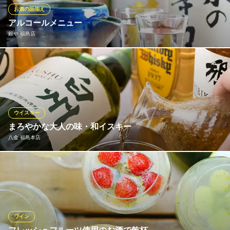
案します。中国四大料理の豊かな世界を、より深くお楽しみくだ
お酒の品揃え
さい。
アルコールメニュー
銀や 福島店
福島【中華バル】－龍徳翅（りゅうとくし）
広東料理の中華バル
お料理に合わせて、様々な種類のアルコールメニューをご用意し
阪神本線福島駅 徒歩1分
大阪府大阪市福島区福島5-7-22
ております。ワインから地酒、焼酎まで、豊富に取り揃えており
ます。仕入れ状況により銘柄が変わることもございます。お食事
と合わせてご賞味下さい。
ウイスキー
銀や 福島店
まろやかな大人の味・和イスキー
海鮮居酒屋
八金 福島本店
ＪＲ大阪環状線福島駅 徒歩2分
大阪府大阪市福島区福島5-15-11 1F
ウイスキーをあらかじめミネラルウォーターで割って、3日以上寝
かせる和イスキー。八金が提案するウイスキーの新しい楽しみ方
です☆寝かすことでアルコールの角がとれてまろやかになるの
で、普段はウイスキーが苦手な方もぜひお試しを。徳利とおちょ
こで楽しむのが八金のスタイルです♪
ワイン