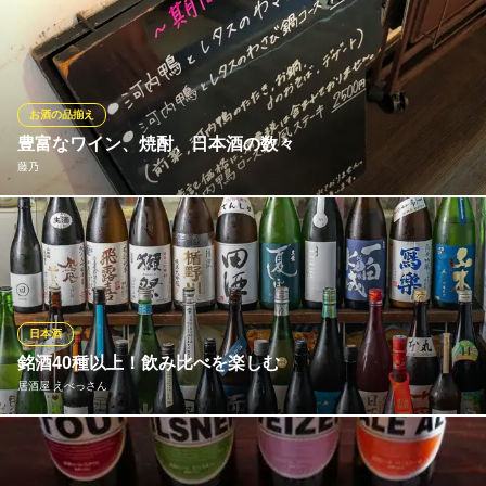
大阪府大阪市福島区福島8-1-1
豊富なワインリストもvia del emmeの魅力。 シェフをはじめスタ
ッフ3名がソムリエの資格を持ち、選ばれるワインは料理に合うこ
と間違いなし。 イタリアワインを中心に各国のワインとコース料
理のペアリングはおすすめ。
お酒の品揃え
viadelemme（ヴィアデルエンメ）
豊富なワイン、焼酎、日本酒の数々
大人の隠れ家イタリアン
藤乃
ＪＲ大阪環状線福島駅 徒歩3分
大阪府大阪市福島区福島7-7-10 グレイス福島1F
お料理を更にお楽しみいただくために、様々なお酒を揃えており
ます。各種ワインにつきましては10種類以上用意し、お客様の好
みやお料理、シチュエーションに合わせてお選びいただけます。
藤乃
日本酒
河内鴨が自慢の蕎麦屋
銘酒40種以上！飲み比べを楽しむ
ＪＲ東西線新福島駅 徒歩3分
居酒屋 えべっさん
大阪府大阪市福島区福島3-9-10
厳選された全国各地の日本酒や焼酎を、常時40種類以上ご用意し
ております。フルーティで華やかな銘柄から、芳醇な旨みが特徴