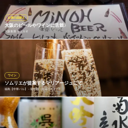
の辛口、季節限定の希少な一本まで幅広いラインナップが自慢で
す。お料理との絶妙なペアリングもご提案。日本酒初心者の方も
玄人の方も、新たな出会いと感動をお届けします。
お酒の品揃え
大阪のビールやワインに舌鼓♪
居酒屋 えべっさん
大阪食酒 リエカオ
中央卸売市場直営居酒屋
ＪＲ東西線新福島駅 徒歩3分
大阪府大阪市福島区福島7-2-9
大阪は箕面の地ビールは、シーンを選ばずお楽しみいただけるド
リンク。1本600円（税抜）にて、全4種をご堪能いただけます。
大阪で生まれたドリンクは、大阪の食べ物とも相性抜群です！吸
い込まれる様な漆黒の「スタウト」は、コクがあり後味がさっぱ
り。甘みのある、豚の角煮などと合わせて召し上がってください♪
ワイン
ソムリエが提案するマリアージュにて
大阪食酒 リエカオ
福島【中華バル】－龍徳翅（りゅうとくし）
居酒屋
ＪＲ大阪環状線福島駅 徒歩6分
大阪府大阪市福島区鷺洲2-14-23
当店はソムリエが2名在籍し、広東料理に合う赤白のワインリスト
をご用意しております。ワインはワインセラーで温度・湿度管理
を徹底し、テイスティングして厳選。シンプルな味つけの蒸し料
理や刺身、ピリ辛の海老チリなどにおすすめのペアリングをご提