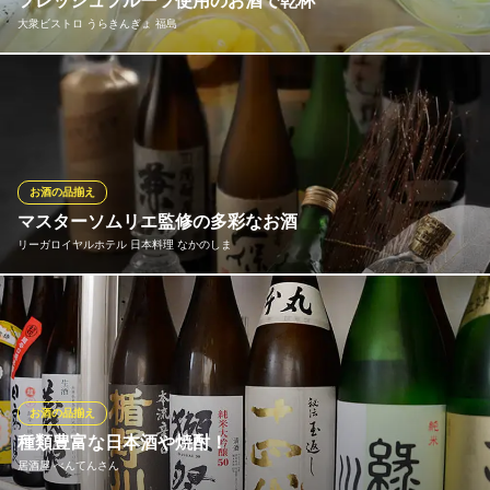
フレッシュフルーツ使用のお酒で乾杯
八金 福島本店
大衆ビストロ うらきんぎょ 福島
鶏卸直営・但馬高原鶏
ＪＲ大阪環状線福島（JR）駅 徒歩1分
大阪府大阪市福島区福島5-10-19
フレッシュなフルーツを贅沢に使った「生フルーツスパークリン
グ」果実の甘さとはじける炭酸が心地良い爽快感。フルーティー
で飲みやすいスパークリングワインに仕上げました！旬のフルー
ツをふんだんに使用しているため、季節ごとでお楽しみ頂けま
す。
お酒の品揃え
マスターソムリエ監修の多彩なお酒
大衆ビストロ うらきんぎょ 福島
リーガロイヤルホテル 日本料理 なかのしま
隠れ家/テラス席/個室
ＪＲ東西線新福島駅 徒歩1分
大阪府大阪市福島区福島2-8-15
マスターソムリエが監修したワインと、料理に合うお酒を選び続
けたその知識・経験で厳選した日本酒・焼酎も多彩に取り揃えて
います。
リーガロイヤルホテル 日本料理 なかのしま
お酒の品揃え
日本料理・完全個室
種類豊富な日本酒や焼酎！
京阪中之島線中之島駅 徒歩1分
居酒屋 べんてんさん
大阪府大阪市北区中之島5-3-68 リーガロイヤルホテル タワーウイング30F