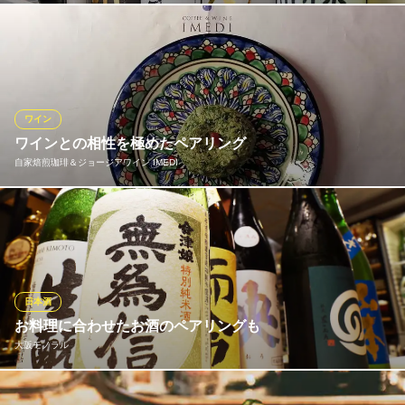
お店にずらりと並べられた日本酒や焼酎のビン。定番からめずら
しいものまでとりそろえておりますのでお好きなものをお選びく
ださい♪
居酒屋 べんてんさん
ワイン
鮮魚と日本酒のお店
ワインとの相性を極めたペアリング
ＪＲ東西線新福島駅 徒歩1分
自家焙煎珈琲＆ジョージアワイン IMEDI
大阪府大阪市福島区福島2-8-16
当店のジョージア料理は、同じ郷土ではぐくまれた「ジョージア
ワイン」と相性抜群です！お肉のコクを引き立てる赤ワインや、
伝統的なクヴェヴリ製法で作られたアンバーワイン（オレンジワ
イン）との組み合わせはまさに至高。店主が料理にぴったりの一
杯をご提案しますので、最高のペアリングをご堪能ください。
日本酒
お料理に合わせたお酒のペアリングも
自家焙煎珈琲＆ジョージアワイン IMEDI
大阪モノラル
福島のジョージア料理
ＪＲ東西線新福島駅 徒歩7分
大阪府大阪市福島区鷺洲1-2-11
日本酒は随時30種類以上(東北のお酒が少し贔屓目)、冷酒からお