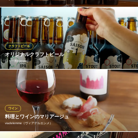
店主が取り揃えた、多彩なベルギービール。初めての方には、ド
ライな口あたり＆甘味・酸味・苦みのバランスが良いオルヴァル
がおすすめです◎ほかにもシメイビール、ロッシュホールなど、
さまざまな銘柄をご提供しております。ぜひ飲み比べをお楽しみ
ください♪
クラフトビール
オリジナルクラフトビール
やきとり ひろ
日々一泡Brewery
炭火焼鳥
ＪＲ大阪環状線福島駅 徒歩3分
大阪府大阪市福島区福島7-3-18
【一杯のクラフトビールからはじまる非日常体験を】 日常的に親
しみがある“ビール”のなかでもより作り手の想いを表現させてくれ
る、懐が深い“クラフトビール”。日々一泡はクラフトビールの美味
しさや面白さを多くの方にお届けし、日々をより素敵に感じられ
る一杯を目指します！
ワイン
料理とワインのマリアージュ
日々一泡Brewery
viadelemme（ヴィアデルエンメ）
居酒屋×クラフトビール
ＪＲ大阪環状線福島駅 徒歩8分