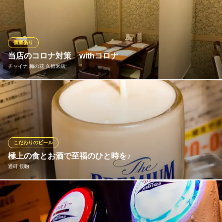
す。 6種類の生ビールをご用意しております。 他ではなかなか味
合うことの出来ない直送ビールがお肉との相性も抜群です！
キリンビアファーム
個室あり
工場隣接ビアレストラン
当店のコロナ対策 withコロナ
甘木鉄道甘木線太刀洗駅 徒歩12分
チャイナ 梅の花 久留米店
福岡県朝倉市馬田3205-7
個室完備。広間席は間仕切りカーテンを設置。 安心してお食事頂
けます。
チャイナ 梅の花 久留米店
創作中華料理
こだわりのビール
ＪＲ久大本線久留米駅 徒歩3分
極上の食とお酒で至福のひと時を♪
福岡県久留米市城南町5-26 ブリヂストン前
通町 接吻
当店は、久留米では数少ないサントリーから認定された“超樽生達
人店”です。＜超樽生達人店4年更新中＞！生ビール専用のコック
は特別なものを使用。細かく、クリーミーな泡体験をぜひどうぞ♪