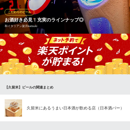
大人数での宴会にはピッチャーで！4名様までのグループのお客様
にはジョッキで提供。様々なシーンの宴会にご利用ください。
こだわりのビール
お酒好き必見！充実のラインナップ◎
通町 接吻
和イタリアン架月katsuki
居酒屋 和食
ＪＲ久留米駅 徒歩10分
福岡県久留米市通町5-16
【氷点下の旨さ◎エクストラコールド】 最初の1杯はやっぱりキ
ンキンに冷えたビールが1番♪中でもイチオシは「スーパードライ
エクストラコールド」！マイナス2度まで冷やされたビールの旨さ
をぜひ実感してください。お酒があまり飲まない、という方には
近くのお酢屋さんから仕入れたビネガードリンクがオススメ！
和イタリアン架月katsuki
【久留米】ビールの関連まとめ
和イタリアン居酒屋
西鉄天神大牟田線西鉄久留米駅 徒歩10分
福岡県久留米市六ツ門町2-72 1F
久留米にあるうまい日本酒が飲める店（日本酒バー）