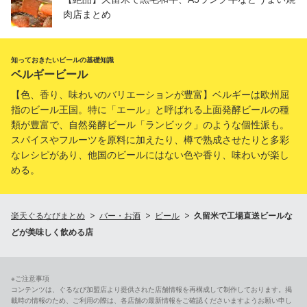
肉店まとめ
知っておきたいビールの基礎知識
ベルギービール
【色、香り、味わいのバリエーションが豊富】ベルギーは欧州屈
指のビール王国。特に「エール」と呼ばれる上面発酵ビールの種
類が豊富で、自然発酵ビール「ランビック」のような個性派も。
スパイスやフルーツを原料に加えたり、樽で熟成させたりと多彩
なレシピがあり、他国のビールにはない色や香り、味わいが楽し
める。
楽天ぐるなびまとめ
バー・お酒
ビール
久留米で工場直送ビールな
どが美味しく飲める店
※ご注意事項
コンテンツは、ぐるなび加盟店より提供された店舗情報を再構成して制作しております。掲
載時の情報のため、ご利用の際は、各店舗の最新情報をご確認くださいますようお願い申し