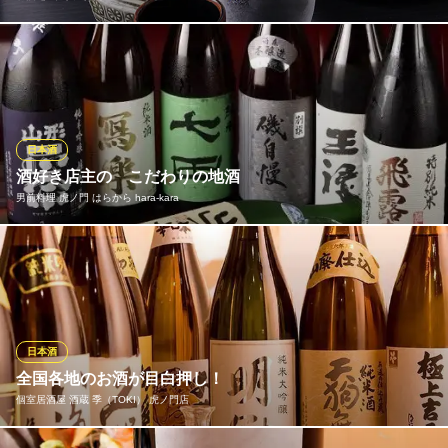
厳選した全国各地の地酒を取り揃え。飛露喜（福島）、黒龍（福
井）、醸し人九平次（愛知）、獺祭（山口）など、料理に合うも
のをご用意。また季節ごとで味わえる限定酒や芋・麦焼酎などの
焼酎などもございます。お酒の入荷状況などお気軽にスタッフに
お尋ねください。飲み放題でも地酒飲めます！
日本酒
酒好き店主の こだわりの地酒
和酒処 厨（みくり）
男前料理 虎ノ門 はらから hara‐kara
落ち着く個室で和食会席
地下鉄銀座線虎ノ門駅2番出口 徒歩1分
東京都港区虎ノ門2-5-5 桜ビルB1
しばらくの間、焼酎人気に押されて後塵を拝していた日本酒が今
は熱い！ この間にじっくりと実力をつけ、以前よりさらなるレ
ベルアップを感じさせます。 また、第2第3世代の杜氏たちが牽
引する、新興銘柄も要チェックです！ 夏は生酒、秋はひやおろ
し、冬はしぼりたて、とお料理に合わせて季節を感じてくださ
日本酒
い。
全国各地のお酒が目白押し！
個室居酒屋 酒蔵 季（TOKI） 虎ノ門店
男前料理 虎ノ門 はらから hara‐kara
虎ノ門の 大人の居酒屋