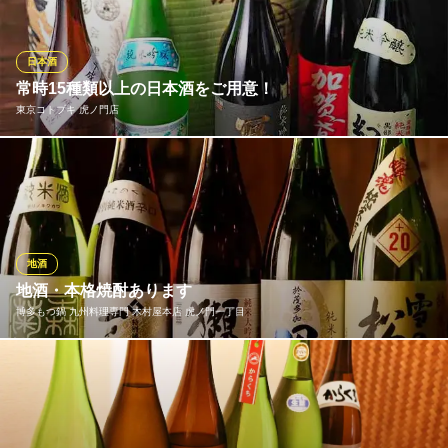
と秋に、取り扱い銘柄の変化が大きくなります。全国から、当店
の料理に合うさまざまな地酒を入手。限定のプレミア銘柄もあ
り、老若男女問わず楽しめるラインナップです。
日本酒
常時15種類以上の日本酒をご用意！
魚菜 さくら
東京コトブキ 虎ノ門店
日本酒鮮魚大人の居酒屋
地下鉄銀座線虎ノ門駅2番出口 徒歩3分
東京都港区虎ノ門1-16-17
【種類の豊富さが大好評】全国各地より厳選した日本酒を常時15
種類以上取り揃えております。定番の物から滅多にお目にかかれ
ない物まで様々な日本酒をご堪能いただけます。飲み放題プラン
にも日本酒メニューをご用意、当店自慢の多彩な魚料理とともに
楽しみください。
地酒
地酒・本格焼酎あります
東京コトブキ 虎ノ門店
博多もつ鍋 九州料理専門 木村屋本店 虎ノ門一丁目
魚×日本酒を愉しむ酒場
地下鉄銀座線虎ノ門駅8・9・10番出口 徒歩1分
東京都港区虎ノ門1-1-21 新虎ノ門実業会館1F
お料理に合う辛口の日本酒をメインに取り揃えました。また、本
格焼酎、プレミア焼酎も多数取り揃えております！
博多もつ鍋 九州料理専門 木村屋本店 虎ノ門一丁目