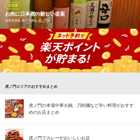
もつ鍋馬刺し 飲み放題
日本酒
地下鉄銀座線虎ノ門駅 徒歩3分
お肉に日本酒の新しい提案
東京都港区虎ノ門1-11-2 虎ノ門平和ビル1F
肉系居酒屋 肉十八番屋 虎ノ門店
一般的にお肉にはワインがもはや定番となっていますが、当店は
本格地酒をおすすめいたします。 通の食べ方そして飲み方を是
非!!
肉系居酒屋 肉十八番屋 虎ノ門店
肉系居酒屋、牛鶏豚馬
地下鉄銀座線虎ノ門駅2番出口 徒歩3分
虎ノ門エリアのおすすめまとめ
東京都港区虎ノ門1-16-4 アーバン虎ノ門ビル1F
虎ノ門の本場中華火鍋、刀削麺など辛い料理がおすす
めのお店まとめ
虎ノ門でカレーがおいしいお店