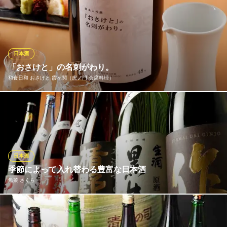
和洋中の料理に合わせて日本全国から個性豊かな地酒を厳選しま
地下鉄銀座線虎ノ門駅4番出口 徒歩2分
東京都港区虎ノ門1-15-10 名和ビルB1
した。定番の「男山生もと」「一ノ蔵」から、「銀盤播州50」
「明冠」をはじめとする大吟醸、「久保田千寿」「獺祭50」とい
った銘酒まで10種をご用意。冷酒がおいしいもの、燗酒向きのも
のをバランスよく揃えています。地酒に合う酒肴とともにお楽し
日本酒
みください。
「おさけと」の名刺がわり。
和食日和 おさけと 霞ヶ関（虎ノ門 会席料理）
個室居酒屋 酒蔵 季（TOKI） 虎ノ門店
新橋虎ノ門の個室居酒屋
ようこそ「おさけと」へ、「まずは、このお酒を飲んでみて下さ
地下鉄銀座線虎ノ門駅 徒歩2分
東京都港区虎ノ門1-16-11 桜川アネックスビル1F
い」の名刺代わりのプライベートボトル。 「奇跡のリンゴ」で著
名な木村式農法と同様の自然栽培で育てた酒米の王様「山田錦」
を全量使用。 農薬も肥料も使わないで育ったお米は大地のパワー
を感じるピュアなお米。
日本酒
季節によって入れ替わる豊富な日本酒
和食日和 おさけと 霞ヶ関（虎ノ門 会席料理）
魚菜 さくら
厳選日本酒とくずし割烹
地下鉄銀座線虎ノ門駅11番出口 徒歩1分 (駅直結）
東京都千代田区霞が関3-2-6 東京倶楽部ビルディング3F
店主が厳選した日本酒はグランドメニューが約10種類、季節もの
は約15種類、合わせて常時23種類以上を取り揃えております。春