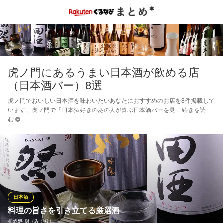
虎ノ門にあるうまい日本酒が飲める店
（日本酒バー）8選
虎ノ門でおいしい日本酒を味わいたいあなたにおすすめのお店を8件掲載して
います。虎ノ門で「日本酒好きのあの人が喜ぶ日本酒バーを見
続きを読
む
日本酒
料理の旨さを引き立てる厳選酒
和酒処 厨（みくり）