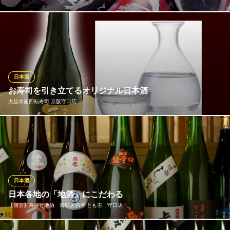
しぼりたて、生酒、ひやおろし…等、利酒師夫婦が季節にあわせ
たお酒をセレクトしています。日本酒だけでなく、旬のフルーツ
を使用した果実酒を取り入れるなど、幅広いニーズにお応えしま
す☆
日本酒
和 Bistro いのせんす！！
お寿司を引き立てるオリジナル日本酒
和洋食居酒屋
大起水産回転寿司 京阪守口店
京阪本線守口市駅 徒歩1分
大阪府守口市本町1-7-21
美味しいお寿司には極上のお酒が欠かせません。当店では、お寿
司やお造りの味わいを最大限に引き立てるために造られた大起水
産オリジナルの美酒「天下の台所」をご用意しております。純米
吟醸、特別純米酒、特別本醸造と、お好みに合わせて選べるこだ
わりの一杯が、上質なお食事の時間をさらに華やかに彩ります。
日本酒
日本各地の「地酒」にこだわる
大起水産回転寿司 京阪守口店
【個室】寿司と地酒 海鮮居酒屋 とも吉 守口店
回転寿司
京阪本線守口市駅 徒歩3分