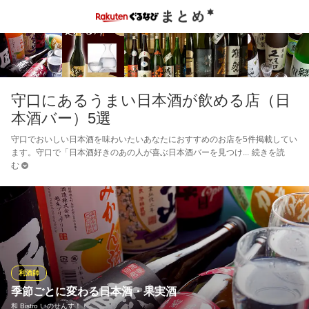
守口にあるうまい日本酒が飲める店（日
本酒バー）5選
守口でおいしい日本酒を味わいたいあなたにおすすめのお店を5件掲載してい
ます。守口で「日本酒好きのあの人が喜ぶ日本酒バーを見つけ
続きを読
む
利酒師
季節ごとに変わる日本酒・果実酒
和 Bistro いのせんす！！