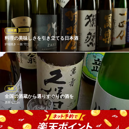
大阪府守口市河原町8-3 京阪百貨店守口店7F
店主自ら季節により、お料理に1番合う地酒をご提案いたします。
旬の食材にこだわった酒の旨さを演出する通好みの肴、地酒と相
性抜群のおつまみと共に召し上がれ。スポット入荷も多いので本
日のラインナップは店舗にお問い合わせください。居心地の良い
楽しい時間をお過ごし下さいませ。
日本酒
料理の美味しさを引き立てる日本酒
【個室】寿司と地酒 海鮮居酒屋 とも吉 守口店
炉端焼き 一新 守口
海鮮処 創作料理 個室
京阪本線守口市駅西口 徒歩1分
大阪府守口市寺内町2-7-27 富士火災ビルB1
海鮮料理の美味しさをさらに引き立てる日本酒を、定番から希少
銘柄まで豊富なラインナップで取り揃えております。海鮮に合う
辛口純米酒をベースに、定番から入手困難なレア銘柄まで幅広く
ご用意。季節ごとに銘柄を入れ替えているため、いつ訪れても新
しい一杯との出会いがあります。至福のペアリングをお楽しみく
地酒
ださい。
全国の酒蔵から選りすぐりの酒を
酒房 なにわ
炉端焼き 一新 守口
炉端焼き居酒屋
全国各地の酒蔵を店主自らテイスティングし、料理に合った美酒
京阪本線守口市駅 徒歩2分
大阪府守口市本町1-3-10
を取り揃えています。 常時20種程度の日本酒を取り揃えていま