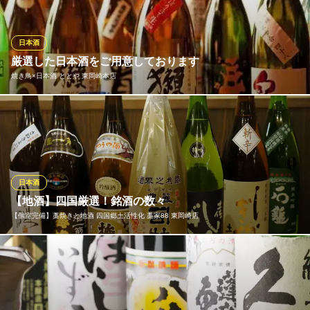
懐食しばた
素材の味活きる懐食
日本酒
名鉄名古屋本線東岡崎駅 車10分
厳選した日本酒をご用意しております
愛知県岡崎市井田町1-34
焼き鳥×日本酒 ととや 東岡崎本店
「国際唎酒師」が日々探求し、 日本各地から「旨い酒」を取り寄
せております。
焼き鳥×日本酒 ととや 東岡崎本店
やきとり屋
日本酒
名鉄線東岡崎駅南口 徒歩1分
【地酒】四国厳選！銘酒の数々
愛知県岡崎市明大寺町字耳取68-1
【個室完備】藁焼きと地酒 四国郷土活性化 藁家88 東岡崎店
四国にこだわり集められたお酒の数々、この時期しか手に入らな
いお酒も取り揃えております。冷・常温・熱燗など飲み方もお選
び下さい。お得な飲み放題付き宴会コースは4,000円～。歓送迎
会、会社での飲み会や女子会、合コンにもご利用ください。