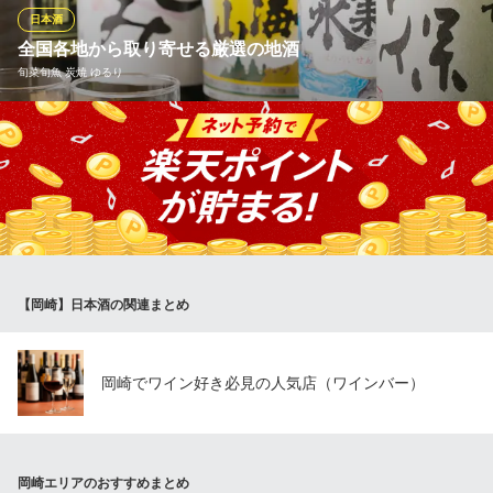
日本酒
【個室完備】藁焼きと地酒 四国郷土活性化 藁家88 東岡崎店
全国各地から取り寄せる厳選の地酒
歓送迎会 個室 刺身
旬菜旬魚 炭焼 ゆるり
名鉄名古屋本線東岡崎駅 徒歩3分
愛知県岡崎市明大寺本町4-1-2
愛知県の地酒をはじめ、全国各地から取り寄せる日本酒メニュー
は随時銘柄を更新しています。中でも愛知県知多半島の銘酒『ほ
しいずみ』はおすすめです！『ほしいずみ』が造られている阿久
比町は良質な米の産地として知られており、蛍の里と言われるほ
ど地下水にも恵まれています。優しい甘味とキレのある後味が人
気です。
【岡崎】日本酒の関連まとめ
旬菜旬魚 炭焼 ゆるり
三河湾直送／個室居酒屋
名鉄名古屋本線東岡崎駅 車10分
愛知県岡崎市洞町字下荒田16-1
岡崎でワイン好き必見の人気店（ワインバー）
岡崎エリアのおすすめまとめ