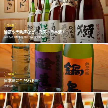
愛知県岡崎市柱1-13-1 駅西小町
日本酒は定番のものから地元のお酒、隠れた銘柄をお楽しみ頂け
ます。 全国から様々なお酒を取り寄せました。 新鮮なお造りと共
にいかがですか？？
居酒屋 はせ川 岡崎本店
日本酒
鮮魚・日本酒居酒屋
浦霞や天狗舞など、充実の日本酒！
名鉄名古屋本線東岡崎駅北口 徒歩2分
浜焼き海鮮居酒屋 大庄水産 岡崎駅前店
愛知県岡崎市明大寺本町4-9
新鮮なお魚には、なんといっても日本酒が相性抜群！当店では、
お料理に合う日本酒を各種取り揃えております。定番の「浦霞」
「天狗舞」「出羽桜」などの地酒もご用意！お刺身と日本酒を交
互に口に運べば、ついついお酒もすすみます！新鮮なお魚と一緒
にクイっと一杯いかがですか♪
日本酒
日本酒にこだわる
浜焼き海鮮居酒屋 大庄水産 岡崎駅前店
懐食しばた
直送鮮魚の浜焼き居酒屋
ＪＲ東海道本線岡崎駅 徒歩23分
愛知県岡崎市羽根町東荒子56-2
厳選の日本酒をご堪能下さい。おすすめの銘柄や飲み方は是非店
主にご相談ください。