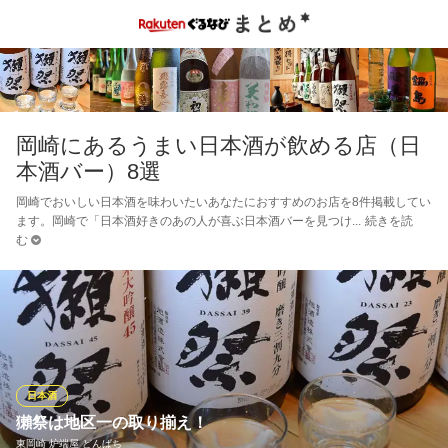
岡崎にあるうまい日本酒が飲める店（日
本酒バー）8選
岡崎でおいしい日本酒を味わいたいあなたにおすすめのお店を8件掲載してい
ます。岡崎で「日本酒好きのあの人が喜ぶ日本酒バーを見つけ
続きを読
む
日本酒
獺祭は地区一の取り揃え！
東岡崎 炉端屋 どんぱち