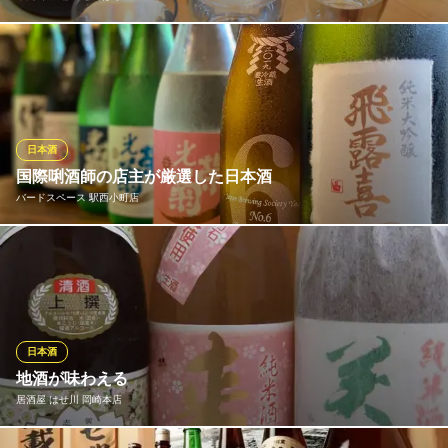
日本酒は3つの酒屋さんと提携し、全国各地からその時々の季節も
のを随時10～15本程厳選して仕入れています。中でも獺祭シリー
ズは最高の純米大吟醸と言われる二割三分や、獺祭スパークリン
グ、純米酒特有のフルーティーな香りが感じられる獺祭焼酎など
地区随一の品揃えです。
日本酒
国際唎酒師の店主が厳選した日本酒
東岡崎 炉端屋 どんぱち
バードスペース 駅西小町店
東岡崎/和食/居酒屋
名鉄名古屋本線東岡崎駅北口 徒歩1分
愛知県岡崎市明大寺本町4-48 グロリア・イースト1F
日本各地のおすすめ日本酒を、常駐の国際唎酒師が各地へ足を運
び仕入れてきます！！ 唎酒プランは1時間で平均7種類程度のお酒
をお楽しみいただけます！ お酒好きには堪らない日本酒を堪能す
る為のイベントもやってます！
※こちらは夜のみのこだわりです。
日本酒
地酒が味わえる
バードスペース 駅西小町店
居酒屋 はせ川 岡崎本店
焼き鳥 日本酒 居酒屋
ＪＲ東海道本線岡崎駅 徒歩1分