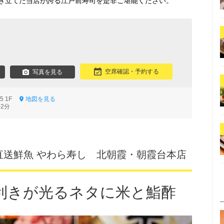
き立てた当店が誇る江戸前寿司を是非ご堪能ください。
空席確認・予約する
写真を見る
15 1F
地図を見る
2分
直送鮮魚 やわら寿し 北朝霞・朝霞台本店
利きが光るネタに米と鮨酢