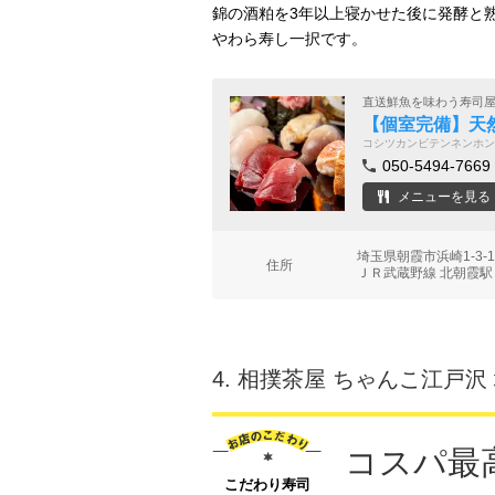
錦の酒粕を3年以上寝かせた後に発酵と
やわら寿し一択です。
直送鮮魚を味わう寿司
【個室完備】天
コシツカンビテンネンホン
050-5494-7669
メニューを見る
埼玉県朝霞市浜崎1-3
住所
ＪＲ武蔵野線 北朝霞駅
4.
相撲茶屋 ちゃんこ江戸沢
コスパ最
こだわり寿司