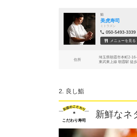
鮨
美虎寿司
ミトラズシ
050-5493-3339
メニューを見る
埼玉県朝霞市本町2-1
住所
東武東上線 朝霞駅 徒歩
2.
良し鮨
新鮮なネ
こだわり寿司