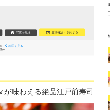
空席確認・予約する
写真を見る
6-8
地図を見る
5分
タが味わえる絶品江戸前寿司