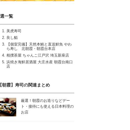
5選一覧
美虎寿司
良し鮨
【個室完備】天然本鮪と直送鮮魚 やわ
ら寿し 北朝霞・朝霞台本店
相撲茶屋 ちゃんこ江戸沢 埼玉新座店
浜焼き海鮮居酒屋 大庄水産 朝霞台南口
店
【朝霞】寿司の関連まとめ
厳選！朝霞のお造りなどデー
ト・接待にも使える日本料理の
お店