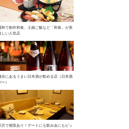
浦和で創作和食、土鍋ご飯など「和食」が美
味しい人気店
越谷にあるうまい日本酒が飲める店（日本酒
バー）
所沢で個室あり！デートにも飲み会にもピッ