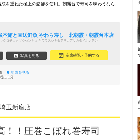
熟成を重ねた極上の鮨酢を使用。朝霧台で寿司を味わうなら、
屋
然本鮪と直送鮮魚 やわら寿し 北朝霞・朝霞台本店
マグロチョクソウセンギョ ヤワラスシキタアサカアサカダイホンテン
空席確認・予約する
写真を見る
-18
地図を見る
 徒歩1分
 埼玉新座店
高！！圧巻こぼれ巻寿司