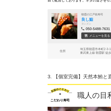
自で配合しております。ネタの旨さを引
朝霞の江戸前寿司
良し鮨
ヨシズシ
050-5488-7631
メニューを見る
埼玉県朝霞市本町2-3-
住所
東武東上線 朝霞駅 徒歩
3.
【個室完備】天然本鮪と
職人の目
こだわり寿司