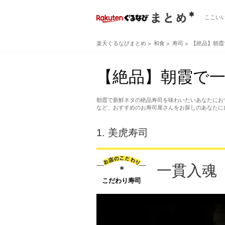
ここい
楽天ぐるなびまとめ
和食
寿司
【絶品】朝霞
【絶品】朝霞で一
朝霞で新鮮ネタの絶品寿司を味わいたいあなたにお
など、おすすめのお寿司屋さんをお探しのあなたに
1.
美虎寿司
一貫入魂
こだわり寿司