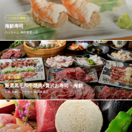
リの絶妙な配分が三位一体となり、口の中でとろけるような味わ
いを生み出します。寿司の基本を大切にしながら、季節ごとのお
すすめネタや豪華な盛り合わせを提供。
こだわり寿司
海鮮寿司
寿司・和食 がんこ 阪急東通り店
のぶちゃん 梅田東通り店
寿司 和食 居酒屋
大阪メトロ谷町線東梅田駅1番出口 徒歩2分
大阪府大阪市北区小松原町4-7 ニュー大東洋ビル2F
定番の海鮮寿司をはじめ、種類豊富にご用意ございます！
のぶちゃん 梅田東通り店
寿司・藁焼き・居酒屋
大阪メトロ谷町線中崎町駅 徒歩5分
食べ放題
大阪府大阪市北区堂山町7-24 堂山パルビル1F
厳選黒毛和牛焼肉×贅沢お寿司・海鮮
焼肉 海鮮 ニクサカナ 梅田東通店
◆食べ放題◆ 本物の黒毛和牛焼肉やお寿司、他にも海鮮ホイル
焼きやスピードメニューもあって4,500円！ 特別な2時間を満足の
いくまで堪能できる♪