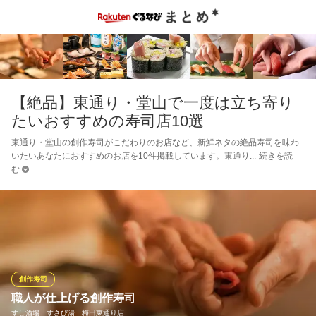
【絶品】東通り・堂山で一度は立ち寄り
たいおすすめの寿司店10選
東通り・堂山の創作寿司がこだわりのお店など、新鮮ネタの絶品寿司を味わ
いたいあなたにおすすめのお店を10件掲載しています。東通り
続きを読
む
創作寿司
職人が仕上げる創作寿司
すし酒場 すさび湯 梅田東通り店