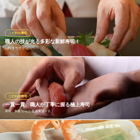
シャリからはみ出すほど豪快に盛り付けられた「はみでる」シリ
ＪＲ大阪駅 徒歩7分
大阪府大阪市北区堂山町5-4
ーズ。口に入れた瞬間とろけるトロと、たくあんのコリコリした
食感がクセになる◎見た目も味も大満足な一品をぜひお楽しみく
ださい。
こだわり寿司
うおしん酒場 梅田鉄板部
職人の技が光る多彩な新鮮寿司！
鉄板焼きとお寿司
お料理 サザエ
大阪メトロ谷町線東梅田駅 徒歩5分
大阪府大阪市北区堂山町4-16
当店の「寿司」は、“シャリ”にこだわっています◎京都の老舗米問
屋「八代目儀兵衛」の米を使用し、一貫180円からご用意しており
ます。シャリは、まろやかな酸味とコクが特徴の赤酢（赤シャ
リ）と、シャープな酸味と華やかな香りが特徴の白酢（白シャ
リ）の2種類をネタごとに使い分ける本格派です。
こだわり寿司
一貫一貫、職人が丁寧に握る極上寿司
お料理 サザエ
寿司・和食 がんこ 阪急東通り店
寿司/藁焼き/割烹料理
大阪メトロ谷町線東梅田駅 徒歩5分
大阪府大阪市北区小松原町4-29
市場直送の新鮮ネタを使用し、口の中でとろける美味しさをご提
供毎朝市場から届く厳選された海の幸を使い、ネタの鮮度、シャ