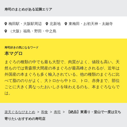
寿司のまとめがある近隣エリア
梅田駅・大阪駅周辺
北新地
東梅田・お初天神・太融寺
（大阪）福島・野田・中之島
寿司好きの気になるワード
本マグロ
まぐろの種類の中でも最も大型で、肉質がよく、値段も高い。天
然ものでは青森県大間産の本まぐろが最高峰とされるが、近年は
外国産の本まぐろも多く輸入されている。他の種類のまぐろに比
べて脂ののりがよく、大トロから中トロ、トロ、赤身まで、部位
ごとに大きく異なったおいしさを味わえるのも、本まぐろならで
は。
楽天ぐるなびまとめ
和食
寿司
【絶品】東通り・堂山で一度は立ち
寄りたいおすすめの寿司店