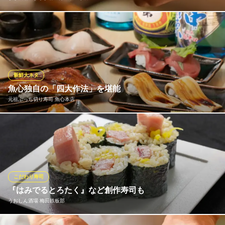
肉寿司や海鮮寿司をすさび湯オリジナルの創作寿司としてお届け
いたします。長年腕を磨いた職人の技とトレンドを融合させた自
慢の寿司をぜひご堪能ください。
すし酒場 すさび湯 梅田東通り店
新鮮大ネタ
寿司酒場
魚心独自の「四大作法」を堪能
大阪メトロ谷町線東梅田駅 徒歩5分
元祖ぶっち切り寿司 魚心本店
大阪府大阪市北区小松原町5-5
ネタのおいしさだけでなく、見た目の迫力とボリュウムを堪能で
きる当店のお寿司。オリジナルの「四大作法」は、その豪快さと
食べやすさを追求した魚心独自の作法です！ネタを塔のごとく重
ねる「重ね」、振袖のごとく垂らす「垂れ」、落花のごとくこぼ
す「こぼし」、巴のごとく余るほど巻く「巴」。ぜひご賞味くだ
こだわり寿司
さい。
『はみでるとろたく』など創作寿司も
うおしん酒場 梅田鉄板部
元祖ぶっち切り寿司 魚心本店
梅田で楽しむ新鮮寿司