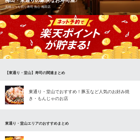
梅田・東通りの豪快なお寿司屋♪
大阪府大阪市北区堂山町6-7 ステージゴールドビル1F
元祖ぶっち切り寿司 魚心 梅田店
阪急／地下鉄「梅田駅」から徒歩5分、泉の広場スグ、東通り沿い
という抜群のアクセスの魚心梅田本店。店内には生簀があり、カ
ウンターが存在感大。お寿司を楽しみたい方はぜひ、カウンター
席をご利用ください。おやじの見事な調理を眺めながらのお食事
はライブ感抜群。会話も楽しみながらごゆっくりお過ごしくださ
い。
【東通り・堂山】寿司の関連まとめ
元祖ぶっち切り寿司 魚心 梅田店
寿司
ＪＲ大阪駅 徒歩7分
東通り・堂山でおすすめ！豚玉など人気のお好み焼
大阪府大阪市北区堂山町4-16
き・もんじゃのお店
東通り・堂山エリアのおすすめまとめ