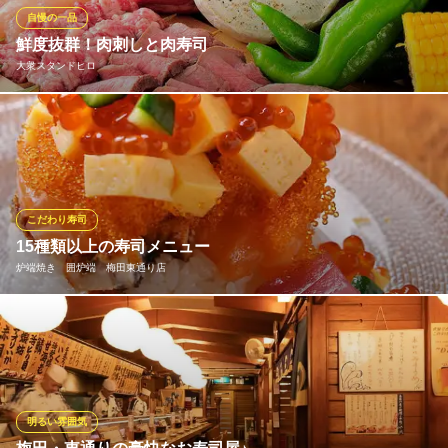
焼肉 海鮮 ニクサカナ 梅田東通店
自慢の一品
梅田 個室 食べ放題
鮮度抜群！肉刺しと肉寿司
大阪メトロ谷町線中崎町駅 徒歩5分
大衆スタンドヒロ
大阪府大阪市北区堂山町10-4 忠兵衛堂山ビル2F
鮮度への徹底したこだわりが光る肉刺しと肉寿司は、当店のもう
一つの顔です。食肉卸から直送される新鮮な地鶏や和牛を使用
し、大和肉鶏レバ刺しやセンマイ刺しは「絶品」と評判！ 和牛ト
ロ肉寿司やユッケ軍艦など、ここでしか味わえない希少な逸品を
心ゆくまでお楽しみください
こだわり寿司
15種類以上の寿司メニュー
大衆スタンドヒロ
炉端焼き 囲炉端 梅田東通り店
大衆肉酒場
大阪メトロ谷町線中崎町駅 徒歩5分
大阪府大阪市北区堂山町10-7 ステージジュエルビル1F
魚・肉・巻き寿司など種類豊富な寿司メニューをご用意しており
ます。詳細はメニューページをご覧ください。
炉端焼き 囲炉端 梅田東通り店
東通り 居酒屋
明るい雰囲気
大阪メトロ谷町線中崎町駅 徒歩5分